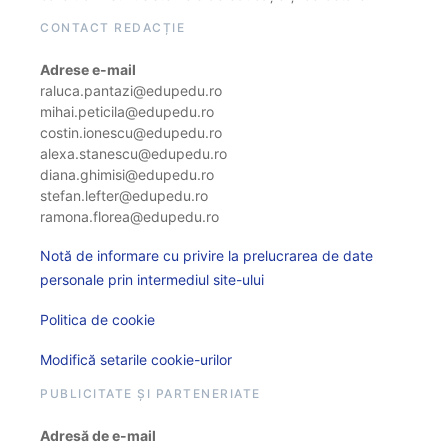
CONTACT REDACȚIE
Adrese e-mail
raluca.pantazi@edupedu.ro
mihai.peticila@edupedu.ro
costin.ionescu@edupedu.ro
alexa.stanescu@edupedu.ro
diana.ghimisi@edupedu.ro
stefan.lefter@edupedu.ro
ramona.florea@edupedu.ro
Notă de informare cu privire la prelucrarea de date
personale prin intermediul site-ului
Politica de cookie
Modifică setarile cookie-urilor
PUBLICITATE ȘI PARTENERIATE
Adresă de e-mail