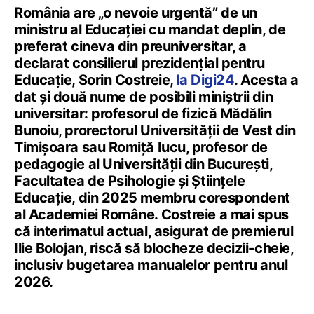
România are „o nevoie urgentă” de un
ministru al Educației cu mandat deplin, de
preferat cineva din preuniversitar, a
declarat consilierul prezidențial pentru
Educație, Sorin Costreie,
la Digi24
. Acesta a
dat și două nume de posibili miniștrii din
universitar: profesorul de fizică Mădălin
Bunoiu, prorectorul Universității de Vest din
Timișoara sau Romiță Iucu, profesor de
pedagogie al Universității din București,
Facultatea de Psihologie și Științele
Educație, din 2025 membru corespondent
al Academiei Române. Costreie a mai spus
că interimatul actual, asigurat de premierul
Ilie Bolojan, riscă să blocheze decizii-cheie,
inclusiv bugetarea manualelor pentru anul
2026.