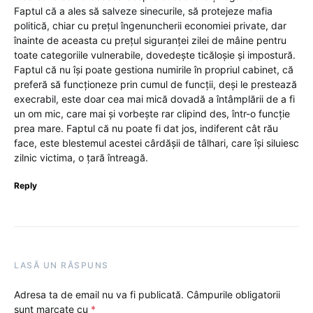
Faptul că a ales să salveze sinecurile, să protejeze mafia
politică, chiar cu prețul îngenuncherii economiei private, dar
înainte de aceasta cu prețul siguranței zilei de mâine pentru
toate categoriile vulnerabile, dovedește ticăloșie și impostură.
Faptul că nu își poate gestiona numirile în propriul cabinet, că
preferă să funcționeze prin cumul de funcții, deși le prestează
execrabil, este doar cea mai mică dovadă a întâmplării de a fi
un om mic, care mai și vorbește rar clipind des, într-o funcție
prea mare. Faptul că nu poate fi dat jos, indiferent cât rău
face, este blestemul acestei cârdășii de tâlhari, care își siluiesc
zilnic victima, o țară întreagă.
Reply
LASĂ UN RĂSPUNS
Adresa ta de email nu va fi publicată.
Câmpurile obligatorii
sunt marcate cu
*