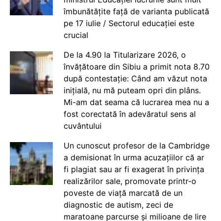
îmbunătățite față de varianta publicată
pe 17 iulie / Sectorul educației este
crucial
De la 4.90 la Titularizare 2026, o
învățătoare din Sibiu a primit nota 8.70
după contestație: Când am văzut nota
inițială, nu mă puteam opri din plâns.
Mi-am dat seama că lucrarea mea nu a
fost corectată în adevăratul sens al
cuvântului
Un cunoscut profesor de la Cambridge
a demisionat în urma acuzațiilor că ar
fi plagiat sau ar fi exagerat în privința
realizărilor sale, promovate printr-o
poveste de viață marcată de un
diagnostic de autism, zeci de
maratoane parcurse și milioane de lire