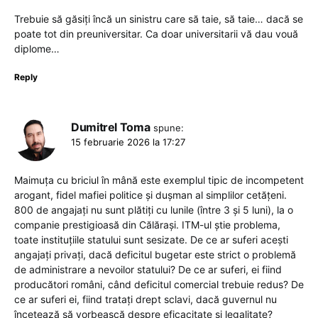
Trebuie să găsiți încă un sinistru care să taie, să taie… dacă se
poate tot din preuniversitar. Ca doar universitarii vă dau vouă
diplome…
Reply
Dumitrel Toma
spune:
15 februarie 2026 la 17:27
Maimuța cu briciul în mână este exemplul tipic de incompetent
arogant, fidel mafiei politice și dușman al simplilor cetățeni.
800 de angajați nu sunt plătiți cu lunile (între 3 și 5 luni), la o
companie prestigioasă din Călărași. ITM-ul știe problema,
toate instituțiile statului sunt sesizate. De ce ar suferi acești
angajați privați, dacă deficitul bugetar este strict o problemă
de administrare a nevoilor statului? De ce ar suferi, ei fiind
producători români, când deficitul comercial trebuie redus? De
ce ar suferi ei, fiind tratați drept sclavi, dacă guvernul nu
încetează să vorbească despre eficacitate și legalitate?