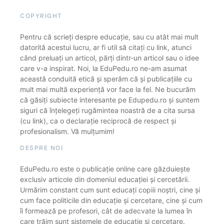
COPYRIGHT
Pentru că scrieți despre educație, sau cu atât mai mult
datorită acestui lucru, ar fi util să citați cu link, atunci
când preluați un articol, părți dintr-un articol sau o idee
care v-a inspirat. Noi, la EduPedu.ro ne-am asumat
această conduită etică și sperăm că și publicațiile cu
mult mai multă experiență vor face la fel. Ne bucurăm
că găsiți subiecte interesante pe Edupedu.ro și suntem
siguri că înțelegeți rugămintea noastră de a cita sursa
(cu link), ca o declarație reciprocă de respect și
profesionalism. Vă mulțumim!
DESPRE NOI
EduPedu.ro este o publicație online care găzduiește
exclusiv articole din domeniul educației și cercetării.
Urmărim constant cum sunt educați copiii noștri, cine și
cum face politicile din educație și cercetare, cine și cum
îi formează pe profesori, cât de adecvate la lumea în
care trăim sunt sistemele de educație și cercetare.