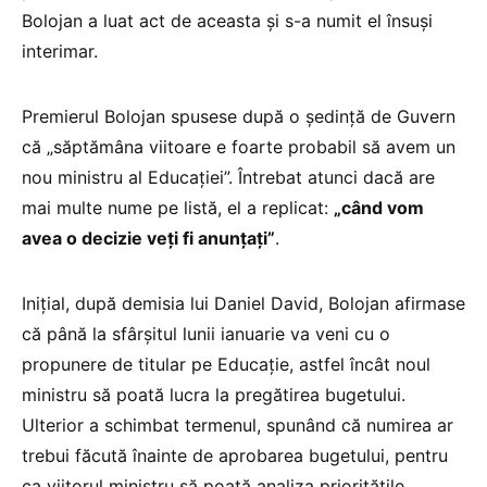
Bolojan a luat act de aceasta și s-a numit el însuși
interimar.
Premierul Bolojan spusese după o ședință de Guvern
că „săptămâna viitoare e foarte probabil să avem un
nou ministru al Educației”. Întrebat atunci dacă are
mai multe nume pe listă, el a replicat:
„când vom
avea o decizie veți fi anunțați”
.
Inițial, după demisia lui Daniel David, Bolojan afirmase
că până la sfârșitul lunii ianuarie va veni cu o
propunere de titular pe Educație, astfel încât noul
ministru să poată lucra la pregătirea bugetului.
Ulterior a schimbat termenul, spunând că numirea ar
trebui făcută înainte de aprobarea bugetului, pentru
ca viitorul ministru să poată analiza prioritățile