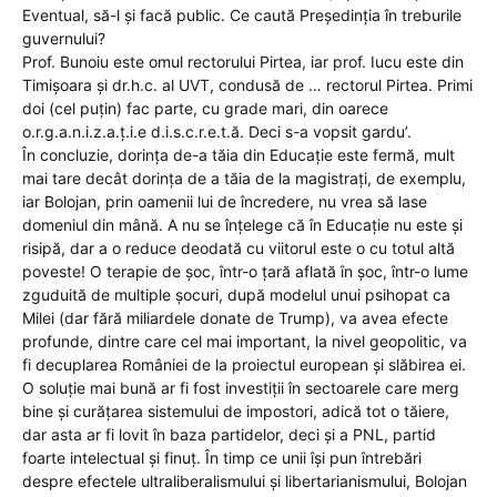
Eventual, să-l și facă public. Ce caută Președinția în treburile
guvernului?
Prof. Bunoiu este omul rectorului Pirtea, iar prof. Iucu este din
Timișoara și dr.h.c. al UVT, condusă de … rectorul Pirtea. Primi
doi (cel puțin) fac parte, cu grade mari, din oarece
o.r.g.a.n.i.z.a.ț.i.e d.i.s.c.r.e.t.ă. Deci s-a vopsit gardu’.
În concluzie, dorința de-a tăia din Educație este fermă, mult
mai tare decât dorința de a tăia de la magistrați, de exemplu,
iar Bolojan, prin oamenii lui de încredere, nu vrea să lase
domeniul din mână. A nu se înțelege că în Educație nu este și
risipă, dar a o reduce deodată cu viitorul este o cu totul altă
poveste! O terapie de șoc, într-o țară aflată în șoc, într-o lume
zguduită de multiple șocuri, după modelul unui psihopat ca
Milei (dar fără miliardele donate de Trump), va avea efecte
profunde, dintre care cel mai important, la nivel geopolitic, va
fi decuplarea României de la proiectul european și slăbirea ei.
O soluție mai bună ar fi fost investiții în sectoarele care merg
bine și curățarea sistemului de impostori, adică tot o tăiere,
dar asta ar fi lovit în baza partidelor, deci și a PNL, partid
foarte intelectual și finuț. În timp ce unii își pun întrebări
despre efectele ultraliberalismului și libertarianismului, Bolojan