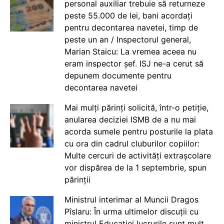
personal auxiliar trebuie să returneze
peste 55.000 de lei, bani acordați
pentru decontarea navetei, timp de
peste un an / Inspectorul general,
Marian Staicu: La vremea aceea nu
eram inspector șef. ISJ ne-a cerut să
depunem documente pentru
decontarea navetei
Mai mulți părinți solicită, într-o petiție,
anularea deciziei ISMB de a nu mai
acorda sumele pentru posturile la plata
cu ora din cadrul cluburilor copiilor:
Multe cercuri de activități extrașcolare
vor dispărea de la 1 septembrie, spun
părinții
Ministrul interimar al Muncii Dragos
Pîslaru: În urma ultimelor discuții cu
ministrul Educației lucrurile sunt mult