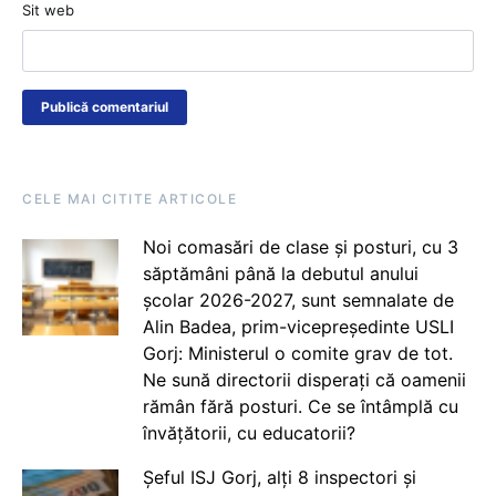
Sit web
CELE MAI CITITE ARTICOLE
Noi comasări de clase și posturi, cu 3
săptămâni până la debutul anului
școlar 2026-2027, sunt semnalate de
Alin Badea, prim-vicepreședinte USLI
Gorj: Ministerul o comite grav de tot.
Ne sună directorii disperați că oamenii
rămân fără posturi. Ce se întâmplă cu
învățătorii, cu educatorii?
Șeful ISJ Gorj, alți 8 inspectori și