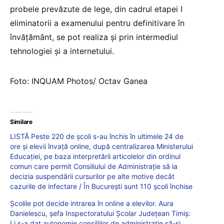
probele prevăzute de lege, din cadrul etapei I
eliminatorii a examenului pentru definitivare în
învățământ, se pot realiza și prin intermediul
tehnologiei și a internetului.
Foto: INQUAM Photos/ Octav Ganea
Similare
LISTĂ Peste 220 de școli s-au închis în ultimele 24 de
ore și elevii învață online, după centralizarea Ministerului
Educației, pe baza interpretării articolelor din ordinul
comun care permit Consiliului de Administrație să ia
decizia suspendării cursurilor pe alte motive decât
cazurile de infectare / În București sunt 110 școli închise
Școlile pot decide intrarea în online a elevilor. Aura
Danielescu, șefa Inspectoratului Școlar Județean Timiș:
Li s-a dat autonomie consiliilor de administrație să-și