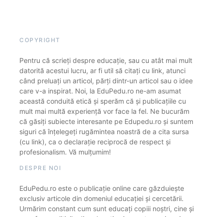
COPYRIGHT
Pentru că scrieți despre educație, sau cu atât mai mult
datorită acestui lucru, ar fi util să citați cu link, atunci
când preluați un articol, părți dintr-un articol sau o idee
care v-a inspirat. Noi, la EduPedu.ro ne-am asumat
această conduită etică și sperăm că și publicațiile cu
mult mai multă experiență vor face la fel. Ne bucurăm
că găsiți subiecte interesante pe Edupedu.ro și suntem
siguri că înțelegeți rugămintea noastră de a cita sursa
(cu link), ca o declarație reciprocă de respect și
profesionalism. Vă mulțumim!
DESPRE NOI
EduPedu.ro este o publicație online care găzduiește
exclusiv articole din domeniul educației și cercetării.
Urmărim constant cum sunt educați copiii noștri, cine și