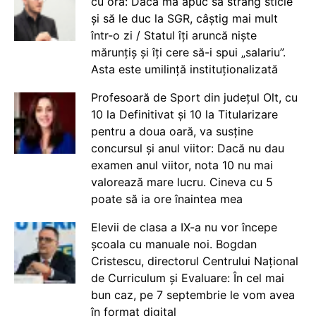
cu ora: Dacă mă apuc să strâng sticle
și să le duc la SGR, câștig mai mult
într-o zi / Statul îți aruncă niște
mărunțiș și îți cere să-i spui „salariu”.
Asta este umilință instituționalizată
Profesoară de Sport din județul Olt, cu
10 la Definitivat și 10 la Titularizare
pentru a doua oară, va susține
concursul și anul viitor: Dacă nu dau
examen anul viitor, nota 10 nu mai
valorează mare lucru. Cineva cu 5
poate să ia ore înaintea mea
Elevii de clasa a IX-a nu vor începe
școala cu manuale noi. Bogdan
Cristescu, directorul Centrului Național
de Curriculum și Evaluare: În cel mai
bun caz, pe 7 septembrie le vom avea
în format digital