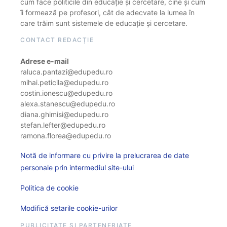
cum face politicile din educație și cercetare, cine și cum
îi formează pe profesori, cât de adecvate la lumea în
care trăim sunt sistemele de educație și cercetare.
CONTACT REDACȚIE
Adrese e-mail
raluca.pantazi@edupedu.ro
mihai.peticila@edupedu.ro
costin.ionescu@edupedu.ro
alexa.stanescu@edupedu.ro
diana.ghimisi@edupedu.ro
stefan.lefter@edupedu.ro
ramona.florea@edupedu.ro
Notă de informare cu privire la prelucrarea de date
personale prin intermediul site-ului
Politica de cookie
Modifică setarile cookie-urilor
PUBLICITATE ȘI PARTENERIATE