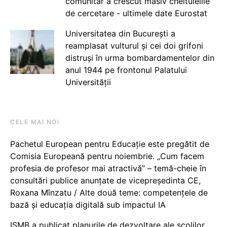
comunitar a crescut masiv cheltuielile
de cercetare - ultimele date Eurostat
Universitatea din București a
reamplasat vulturul și cei doi grifoni
distruși în urma bombardamentelor din
anul 1944 pe frontonul Palatului
Universității
CELE MAI NOI
Pachetul European pentru Educație este pregătit de
Comisia Europeană pentru noiembrie. „Cum facem
profesia de profesor mai atractivă” – temă-cheie în
consultări publice anunțate de vicepreședinta CE,
Roxana Mînzatu / Alte două teme: competențele de
bază și educația digitală sub impactul IA
ISMB a publicat planurile de dezvoltare ale școlilor