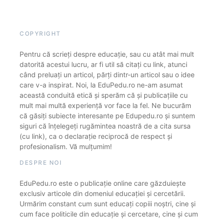
COPYRIGHT
Pentru că scrieți despre educație, sau cu atât mai mult
datorită acestui lucru, ar fi util să citați cu link, atunci
când preluați un articol, părți dintr-un articol sau o idee
care v-a inspirat. Noi, la EduPedu.ro ne-am asumat
această conduită etică și sperăm că și publicațiile cu
mult mai multă experiență vor face la fel. Ne bucurăm
că găsiți subiecte interesante pe Edupedu.ro și suntem
siguri că înțelegeți rugămintea noastră de a cita sursa
(cu link), ca o declarație reciprocă de respect și
profesionalism. Vă mulțumim!
DESPRE NOI
EduPedu.ro este o publicație online care găzduiește
exclusiv articole din domeniul educației și cercetării.
Urmărim constant cum sunt educați copiii noștri, cine și
cum face politicile din educație și cercetare, cine și cum