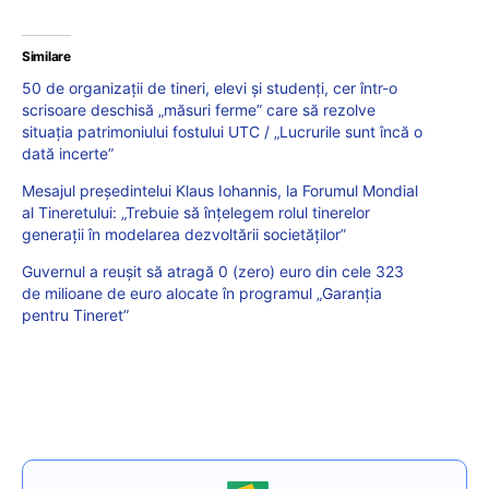
Similare
50 de organizații de tineri, elevi și studenți, cer într-o
scrisoare deschisă „măsuri ferme” care să rezolve
situația patrimoniului fostului UTC / „Lucrurile sunt încă o
dată incerte”
Mesajul președintelui Klaus Iohannis, la Forumul Mondial
al Tineretului: „Trebuie să înțelegem rolul tinerelor
generații în modelarea dezvoltării societăților”
Guvernul a reuşit să atragă 0 (zero) euro din cele 323
de milioane de euro alocate în programul „Garanţia
pentru Tineret”