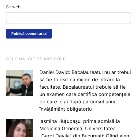
Sit web
CELE MAI CITITE ARTICOLE
Daniel David: Bacalaureatul nu ar trebui
să fie folosit ca mijloc de intrare la
facultate. Bacalaureatul trebuie să fie
un examen care certifică competențele
pe care le ai după parcursul unui
învățământ obligatoriu
Iasmina Huțupașu, prima admisă la
Medicină Generală, Universitatea
„Carol Davila” din București: Când alegi