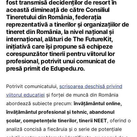
fost transmisă decidenților de resort în
această dimineață de către Consiliul
Tineretului din România, federația
reprezentativă a tinerilor și organizațiilor de
tineret din România, la nivel național și
internațional, alături de The FutureKit,
inițiativă care își propune să echipeze
corespunzător tinerii pentru viitorul lor
profesional, potrivit unui comunicat de
presă primit de Edupedu.ro.
Potrivit comunicatului,
scrisoarea deschisă privind
viitorul educației
și forței de muncă din România
abordează subiecte precum:
învățământul online,
învățământul profesional și tehnic, abandonul
școlar, competențele tinerilor, tinerii NEET
, oferind o
analiză concisă a fiecăruia și o serie de potențiale