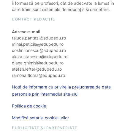
îi formează pe profesori, cât de adecvate la lumea în
care trăim sunt sistemele de educație și cercetare.
CONTACT REDACȚIE
Adrese e-mail
raluca.pantazi@edupedu.ro
mihai.peticila@edupedu.ro
costin.ionescu@edupedu.ro
alexa.stanescu@edupedu.ro
diana.ghimisi@edupedu.ro
stefan.lefter@edupedu.ro
ramona.florea@edupedu.ro
Notă de informare cu privire la prelucrarea de date
personale prin intermediul site-ului
Politica de cookie
Modifică setarile cookie-urilor
PUBLICITATE ȘI PARTENERIATE