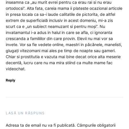
inseamna ca „au murit evrei pentru ca erau rai si nu erau
ortodocsi”. Alta fata, careia mama ii plateste ocazional articole
in presa locala ca sa-i laude calitatile de pictorita, de altfel
extrem de superficială inclusiv in acest domeniu, mi-a zis
scurt ca e „un subiect neamuzant si pentru moși”. Nu
invatamantul i-a adus in halul in care se afla, ci ignoranta
crescanda a familiilor din care provin. Elevii nu mai vor sa
invete. Vor sa fie vedete online, maestri in păcănele, manelisti,
glugați vitezomani mai ales pe timp de noapte sau gameri.
Chiar si prostitutia e vazuta mai bine decat orice alta meserie
decentă, lucru care nu ma mira stiind ca multe mame fac
videochat.
Reply
LASĂ UN RĂSPUNS
Adresa ta de email nu va fi publicată.
Câmpurile obligatorii