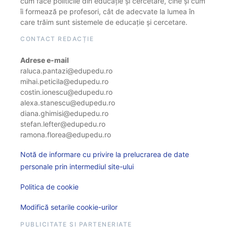
cum face politicile din educație și cercetare, cine și cum
îi formează pe profesori, cât de adecvate la lumea în
care trăim sunt sistemele de educație și cercetare.
CONTACT REDACȚIE
Adrese e-mail
raluca.pantazi@edupedu.ro
mihai.peticila@edupedu.ro
costin.ionescu@edupedu.ro
alexa.stanescu@edupedu.ro
diana.ghimisi@edupedu.ro
stefan.lefter@edupedu.ro
ramona.florea@edupedu.ro
Notă de informare cu privire la prelucrarea de date
personale prin intermediul site-ului
Politica de cookie
Modifică setarile cookie-urilor
PUBLICITATE ȘI PARTENERIATE