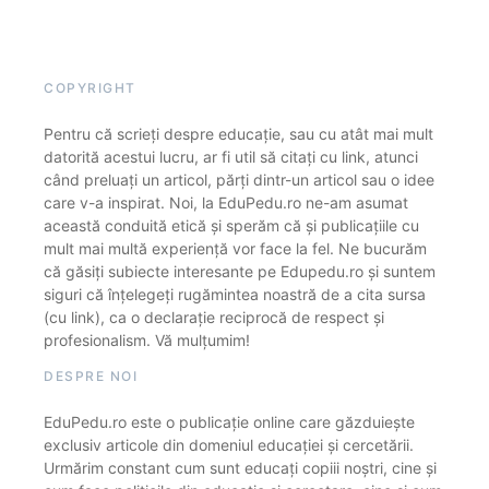
COPYRIGHT
Pentru că scrieți despre educație, sau cu atât mai mult
datorită acestui lucru, ar fi util să citați cu link, atunci
când preluați un articol, părți dintr-un articol sau o idee
care v-a inspirat. Noi, la EduPedu.ro ne-am asumat
această conduită etică și sperăm că și publicațiile cu
mult mai multă experiență vor face la fel. Ne bucurăm
că găsiți subiecte interesante pe Edupedu.ro și suntem
siguri că înțelegeți rugămintea noastră de a cita sursa
(cu link), ca o declarație reciprocă de respect și
profesionalism. Vă mulțumim!
DESPRE NOI
EduPedu.ro este o publicație online care găzduiește
exclusiv articole din domeniul educației și cercetării.
Urmărim constant cum sunt educați copiii noștri, cine și