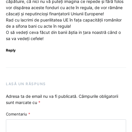
căpătuire, că nici nu vă puteți imagina ce repede și fără folos
vor dispărea aceste fonduri cu acte în regula, de vor rămâne
căscați și neputincioși finanțatorii Uniunii Europene!
Rad cu lacrimi de puerilitatea UE în fața capacității românilor
de a sifona bani cu acte în regula!
O să vedeți ceva făcut din banii ăștia in țara noastră când o
sa va vedeți cefele!
Reply
LASĂ UN RĂSPUNS
Adresa ta de email nu va fi publicată.
Câmpurile obligatorii
sunt marcate cu
*
Comentariu
*