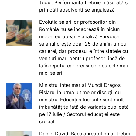
Țugui: Performanța trebuie măsurată și
prin câți absolvenți se angajează
Evoluția salariilor profesorilor din
România nu se încadrează în niciun
model european - analiză Eurydice:
salariul crește doar 25 de ani în timpul
carierei, dar procesul e între statele cu
venituri mari pentru profesori încă de
la începutul carierei și cele cu cele mai
mici salarii
Ministrul interimar al Muncii Dragos
Pîslaru: În urma ultimelor discuții cu
ministrul Educației lucrurile sunt mult
îmbunătățite față de varianta publicată
pe 17 iulie / Sectorul educației este
crucial
Daniel David: Bacalaureatul nu ar trebui