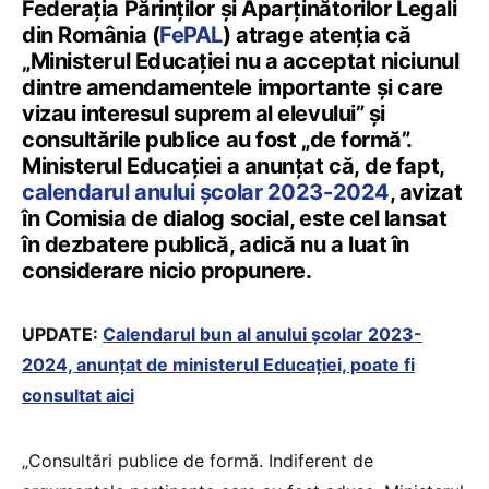
Federația Părinților și Aparținătorilor Legali
din România (
FePAL
) atrage atenția că
„Ministerul Educației nu a acceptat niciunul
dintre amendamentele importante și care
vizau interesul suprem al elevului” și
consultările publice au fost „de formă”.
Ministerul Educației a anunțat că, de fapt,
calendarul anului școlar 2023-2024
, avizat
în Comisia de dialog social, este cel lansat
în dezbatere publică, adică nu a luat în
considerare nicio propunere.
UPDATE:
Calendarul bun al anului școlar 2023-
2024, anunțat de ministerul Educației, poate fi
consultat aici
„Consultări publice de formă. Indiferent de