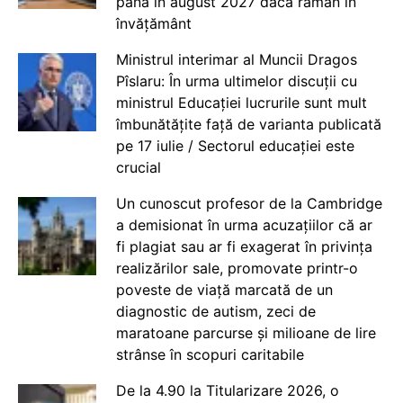
până în august 2027 dacă rămân în
învățământ
Ministrul interimar al Muncii Dragos
Pîslaru: În urma ultimelor discuții cu
ministrul Educației lucrurile sunt mult
îmbunătățite față de varianta publicată
pe 17 iulie / Sectorul educației este
crucial
Un cunoscut profesor de la Cambridge
a demisionat în urma acuzațiilor că ar
fi plagiat sau ar fi exagerat în privința
realizărilor sale, promovate printr-o
poveste de viață marcată de un
diagnostic de autism, zeci de
maratoane parcurse și milioane de lire
strânse în scopuri caritabile
De la 4.90 la Titularizare 2026, o