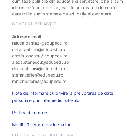
cum face politicile din educație și cercetare, cine și cum
îi formează pe profesori, cât de adecvate la lumea în
care trăim sunt sistemele de educație și cercetare.
CONTACT REDACȚIE
Adrese e-mail
raluca.pantazi@edupedu.ro
mihai.peticila@edupedu.ro
costin.ionescu@edupedu.ro
alexa.stanescu@edupedu.ro
diana.ghimisi@edupedu.ro
stefan.lefter@edupedu.ro
ramona.florea@edupedu.ro
Notă de informare cu privire la prelucrarea de date
personale prin intermediul site-ului
Politica de cookie
Modifică setarile cookie-urilor
PUBLICITATE ȘI PARTENERIATE