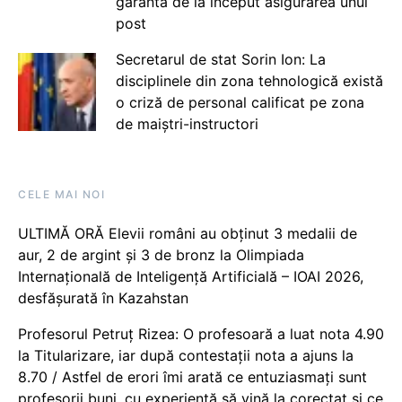
garanta de la început asigurarea unui
post
Secretarul de stat Sorin Ion: La
disciplinele din zona tehnologică există
o criză de personal calificat pe zona
de maiștri-instructori
CELE MAI NOI
ULTIMĂ ORĂ Elevii români au obținut 3 medalii de
aur, 2 de argint și 3 de bronz la Olimpiada
Internațională de Inteligență Artificială – IOAI 2026,
desfășurată în Kazahstan
Profesorul Petruț Rizea: O profesoară a luat nota 4.90
la Titularizare, iar după contestații nota a ajuns la
8.70 / Astfel de erori îmi arată ce entuziasmați sunt
profesorii buni, cu experiență să vină la corectat și ce