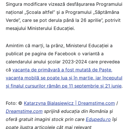
Singura modificare vizează desfășurarea Programului
național „Școala altfel” și a Programului „Săptămâna
Verde”, care se pot derula până la 26 aprilie”, potrivit
mesajului Ministerului Educației.
Amintim că marți, la prânz, Ministerul Educației a
publicat pe pagina de Facebook o variantă a
calendarului anului școlar 2023-2024 care prevedea
că
vacanța de primăvară a fost mutată de Paște,
vacanța mobilă se poate lua și în martie, iar începutul
și finalul cursurilor rămân pe 11 septembrie și 21 iunie
.
Foto: ©
Katarzyna Bialasiewicz | Dreamstime.com
/
Dreamstime.com
sprijină educaţia din România şi
oferă gratuit imagini stock prin care
Edupedu.ro
îşi
poate ilustra articolele cât mai relevant