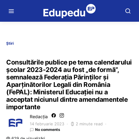
Știri
Consultările publice pe tema calendarului
școlar 2023-2024 au fost „de formă”,
semnalează Federația Părinților și
Aparținătorilor Legali din România
(FePAL): Ministerul Educației nu a
acceptat niciunul dintre amendamentele
importante
Redacția
14 februarie 2023
2 minute read
No comments
629 de vizualizări