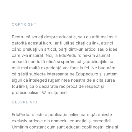
COPYRIGHT
Pentru că scrieți despre educație, sau cu atât mai mult
datorită acestui lucru, ar fi util să citați cu link, atunci
când preluați un articol, părți dintr-un articol sau o idee
care v-a inspirat. Noi, la EduPedu.ro ne-am asumat
această conduită etică și sperăm că și publicațiile cu
mult mai multă experiență vor face la fel. Ne bucurăm
că găsiți subiecte interesante pe Edupedu.ro și suntem
siguri că înțelegeți rugămintea noastră de a cita sursa
(cu link), ca o declarație reciprocă de respect și
profesionalism. Vă mulțumim!
DESPRE NOI
EduPedu.ro este o publicație online care găzduiește
exclusiv articole din domeniul educației și cercetării.
Urmărim constant cum sunt educați copiii noștri, cine și