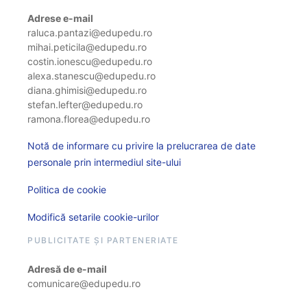
Adrese e-mail
raluca.pantazi@edupedu.ro
mihai.peticila@edupedu.ro
costin.ionescu@edupedu.ro
alexa.stanescu@edupedu.ro
diana.ghimisi@edupedu.ro
stefan.lefter@edupedu.ro
ramona.florea@edupedu.ro
Notă de informare cu privire la prelucrarea de date
personale prin intermediul site-ului
Politica de cookie
Modifică setarile cookie-urilor
PUBLICITATE ȘI PARTENERIATE
Adresă de e-mail
comunicare@edupedu.ro