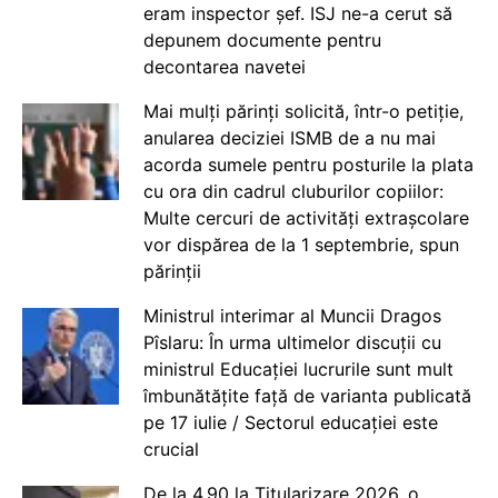
eram inspector șef. ISJ ne-a cerut să
depunem documente pentru
decontarea navetei
Mai mulți părinți solicită, într-o petiție,
anularea deciziei ISMB de a nu mai
acorda sumele pentru posturile la plata
cu ora din cadrul cluburilor copiilor:
Multe cercuri de activități extrașcolare
vor dispărea de la 1 septembrie, spun
părinții
Ministrul interimar al Muncii Dragos
Pîslaru: În urma ultimelor discuții cu
ministrul Educației lucrurile sunt mult
îmbunătățite față de varianta publicată
pe 17 iulie / Sectorul educației este
crucial
De la 4.90 la Titularizare 2026, o