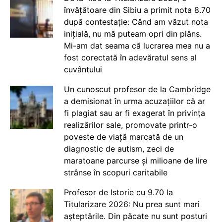
învățătoare din Sibiu a primit nota 8.70
după contestație: Când am văzut nota
inițială, nu mă puteam opri din plâns.
Mi-am dat seama că lucrarea mea nu a
fost corectată în adevăratul sens al
cuvântului
Un cunoscut profesor de la Cambridge
a demisionat în urma acuzațiilor că ar
fi plagiat sau ar fi exagerat în privința
realizărilor sale, promovate printr-o
poveste de viață marcată de un
diagnostic de autism, zeci de
maratoane parcurse și milioane de lire
strânse în scopuri caritabile
Profesor de Istorie cu 9.70 la
Titularizare 2026: Nu prea sunt mari
așteptările. Din păcate nu sunt posturi