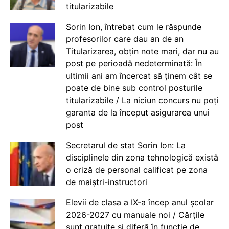
titularizabile
Sorin Ion, întrebat cum le răspunde
profesorilor care dau an de an
Titularizarea, obțin note mari, dar nu au
post pe perioadă nedeterminată: În
ultimii ani am încercat să ținem cât se
poate de bine sub control posturile
titularizabile / La niciun concurs nu poți
garanta de la început asigurarea unui
post
Secretarul de stat Sorin Ion: La
disciplinele din zona tehnologică există
o criză de personal calificat pe zona
de maiștri-instructori
Elevii de clasa a IX-a încep anul școlar
2026-2027 cu manuale noi / Cărțile
sunt gratuite și diferă în funcție de