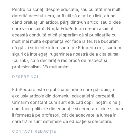
Pentru că scrieți despre educație, sau cu atât mai mult
datorită acestui lucru, ar fi util să citați cu link, atunci
când preluați un articol, părți dintr-un articol sau o idee
care v-a inspirat. Noi, la EduPedu.ro ne-am asumat
această conduită etică și sperăm că și publicațiile cu
mult mai multă experiență vor face la fel. Ne bucurăm
că găsiți subiecte interesante pe Edupedu.ro și suntem
siguri că înțelegeți rugămintea noastră de a cita sursa
(cu link), ca o declarație reciprocă de respect și
profesionalism. Vă mulțumim!
DESPRE NOI
EduPedu.ro este o publicație online care găzduiește
exclusiv articole din domeniul educației și cercetării.
Urmărim constant cum sunt educați copiii noștri, cine și
cum face politicile din educație și cercetare, cine și cum
îi formează pe profesori, cât de adecvate la lumea în
care trăim sunt sistemele de educație și cercetare.
CONTACT REDACȚIE