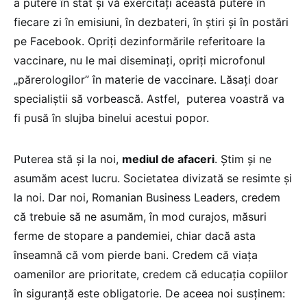
a putere în stat și vă exercitați această putere în
fiecare zi în emisiuni, în dezbateri, în știri și în postări
pe Facebook. Opriți dezinformările referitoare la
vaccinare, nu le mai diseminați, opriți microfonul
„părerologilor” în materie de vaccinare. Lăsați doar
specialiștii să vorbească. Astfel, puterea voastră va
fi pusă în slujba binelui acestui popor.
Puterea stă și la noi,
mediul de afaceri
. Știm și ne
asumăm acest lucru. Societatea divizată se resimte și
la noi. Dar noi, Romanian Business Leaders, credem
că trebuie să ne asumăm, în mod curajos, măsuri
ferme de stopare a pandemiei, chiar dacă asta
înseamnă că vom pierde bani. Credem că viața
oamenilor are prioritate, credem că educația copiilor
în siguranță este obligatorie. De aceea noi susținem: