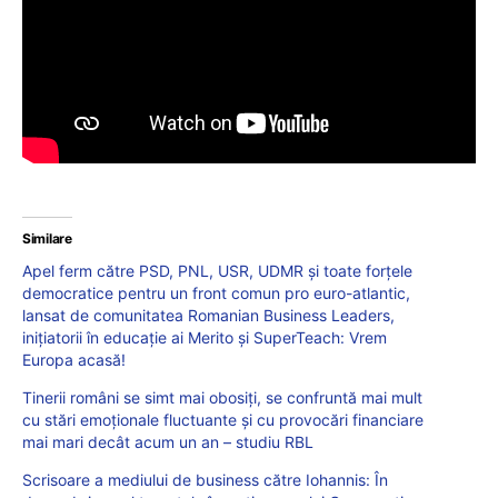
Similare
Apel ferm către PSD, PNL, USR, UDMR și toate forțele
democratice pentru un front comun pro euro-atlantic,
lansat de comunitatea Romanian Business Leaders,
inițiatorii în educație ai Merito și SuperTeach: Vrem
Europa acasă!
Tinerii români se simt mai obosiți, se confruntă mai mult
cu stări emoționale fluctuante și cu provocări financiare
mai mari decât acum un an – studiu RBL
Scrisoare a mediului de business către Iohannis: În