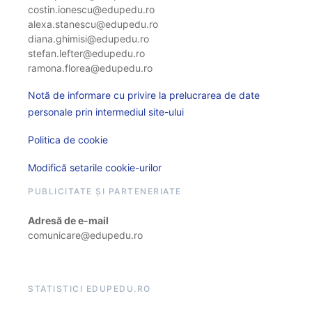
costin.ionescu@edupedu.ro
alexa.stanescu@edupedu.ro
diana.ghimisi@edupedu.ro
stefan.lefter@edupedu.ro
ramona.florea@edupedu.ro
Notă de informare cu privire la prelucrarea de date
personale prin intermediul site-ului
Politica de cookie
Modifică setarile cookie-urilor
PUBLICITATE ȘI PARTENERIATE
Adresă de e-mail
comunicare@edupedu.ro
STATISTICI EDUPEDU.RO