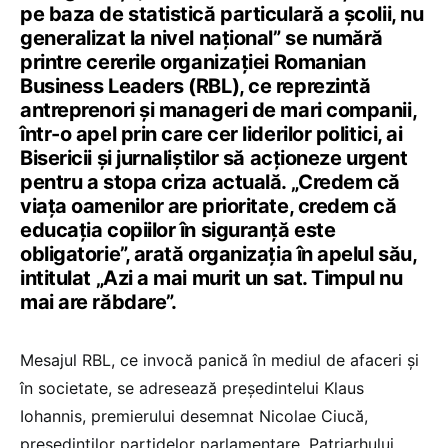
pe baza de statistică particulară a școlii, nu
generalizat la nivel național
” se numără
printre cererile organizației Romanian
Business Leaders (RBL), ce reprezintă
antreprenori și manageri de mari companii,
într-o apel prin care cer liderilor politici, ai
Bisericii și jurnaliștilor să acționeze urgent
pentru a stopa criza actuală. „Credem că
viața oamenilor are prioritate, credem că
educația copiilor în siguranță este
obligatorie”, arată organizația în apelul său,
intitulat „Azi a mai murit un sat. Timpul nu
mai are răbdare”.
Mesajul RBL, ce invocă panică în mediul de afaceri și
în societate, se adresează președintelui Klaus
Iohannis, premierului desemnat Nicolae Ciucă,
președinților partidelor parlamentare, Patriarhului