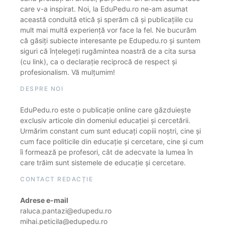
care v-a inspirat. Noi, la EduPedu.ro ne-am asumat
această conduită etică și sperăm că și publicațiile cu
mult mai multă experiență vor face la fel. Ne bucurăm
că găsiți subiecte interesante pe Edupedu.ro și suntem
siguri că înțelegeți rugămintea noastră de a cita sursa
(cu link), ca o declarație reciprocă de respect și
profesionalism. Vă mulțumim!
DESPRE NOI
EduPedu.ro este o publicație online care găzduiește
exclusiv articole din domeniul educației și cercetării.
Urmărim constant cum sunt educați copiii noștri, cine și
cum face politicile din educație și cercetare, cine și cum
îi formează pe profesori, cât de adecvate la lumea în
care trăim sunt sistemele de educație și cercetare.
CONTACT REDACȚIE
Adrese e-mail
raluca.pantazi@edupedu.ro
mihai.peticila@edupedu.ro