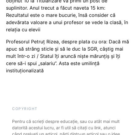
obținut 10 la Titularizare va primi un post de
suplinitor. Anul trecut a făcut naveta 15 km:
Rezultatul este o mare bucurie, însă consider că
adevărata valoare a unui profesor se vede la clasă, în
relația cu elevii
Profesorul Petruț Rizea, despre plata cu ora: Dacă mă
apuc să strâng sticle și să le duc la SGR, câștig mai
mult într-o zi / Statul îți aruncă niște mărunțiș și îți
cere să-i spui „salariu”. Asta este umilință
instituționalizată
COPYRIGHT
Pentru că scrieți despre educație, sau cu atât mai mult
datorită acestui lucru, ar fi util să citați cu link, atunci
când preluați un articol, părți dintr-un articol sau o idee