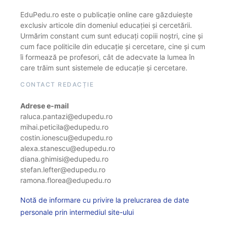
EduPedu.ro este o publicație online care găzduiește
exclusiv articole din domeniul educației și cercetării.
Urmărim constant cum sunt educați copiii noștri, cine și
cum face politicile din educație și cercetare, cine și cum
îi formează pe profesori, cât de adecvate la lumea în
care trăim sunt sistemele de educație și cercetare.
CONTACT REDACȚIE
Adrese e-mail
raluca.pantazi@edupedu.ro
mihai.peticila@edupedu.ro
costin.ionescu@edupedu.ro
alexa.stanescu@edupedu.ro
diana.ghimisi@edupedu.ro
stefan.lefter@edupedu.ro
ramona.florea@edupedu.ro
Notă de informare cu privire la prelucrarea de date
personale prin intermediul site-ului