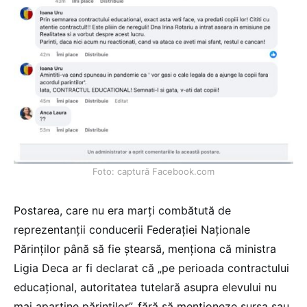
Foto: captură Facebook.com
Postarea, care nu era marți combătută de
reprezentanții conducerii Federației Naționale
Părinților până să fie ștearsă, menționa că ministra
Ligia Deca ar fi declarat că „pe perioada contractului
educațional, autoritatea tutelară asupra elevului nu
mai aparține părinților”, fără să menționeze sursa sau