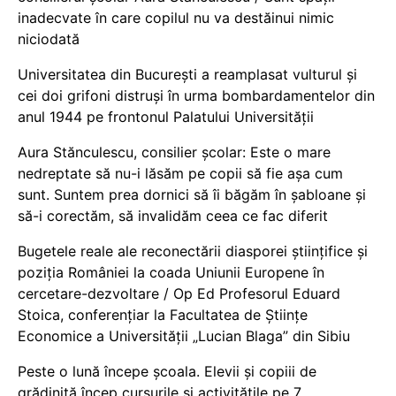
inadecvate în care copilul nu va destăinui nimic
niciodată
Universitatea din București a reamplasat vulturul și
cei doi grifoni distruși în urma bombardamentelor din
anul 1944 pe frontonul Palatului Universității
Aura Stănculescu, consilier școlar: Este o mare
nedreptate să nu-i lăsăm pe copii să fie așa cum
sunt. Suntem prea dornici să îi băgăm în șabloane și
să-i corectăm, să invalidăm ceea ce fac diferit
Bugetele reale ale reconectării diasporei științifice și
poziția României la coada Uniunii Europene în
cercetare-dezvoltare / Op Ed Profesorul Eduard
Stoica, conferențiar la Facultatea de Științe
Economice a Universității „Lucian Blaga” din Sibiu
Peste o lună începe școala. Elevii și copiii de
grădiniță încep cursurile și activitățile pe 7