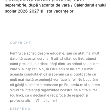
septembrie, după vacanța de vară / Calendarul anului
școlar 2026-2027 și lista vacanțelor
COPYRIGHT
Pentru că scrieți despre educație, sau cu atât mai mult
datorită acestui lucru, ar fi util să citați cu link, atunci
când preluați un articol, părți dintr-un articol sau o idee
care v-a inspirat. Noi, la EduPedu.ro ne-am asumat
această conduită etică și sperăm că și publicațiile cu
mult mai multă experiență vor face la fel. Ne bucurăm
că găsiți subiecte interesante pe Edupedu.ro și suntem
siguri că înțelegeți rugămintea noastră de a cita sursa
(cu link), ca o declarație reciprocă de respect și
profesionalism. Vă mulțumim!
DESPRE NOI