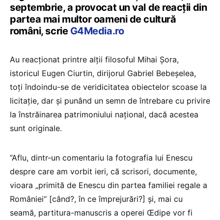
septembrie, a provocat un val de reacții din
partea mai multor oameni de cultură
români, scrie
G4Media.ro
Au reacționat printre alții filosoful Mihai Șora,
istoricul Eugen Ciurtin, dirijorul Gabriel Bebeșelea,
toți îndoindu-se de veridicitatea obiectelor scoase la
licitație, dar și punând un semn de întrebare cu privire
la înstrăinarea patrimoniului național, dacă acestea
sunt originale.
”Aflu, dintr-un comentariu la fotografia lui Enescu
despre care am vorbit ieri, că scrisori, documente,
vioara „primită de Enescu din partea familiei regale a
României“ [când?, în ce împrejurări?] și, mai cu
seamă, partitura-manuscris a operei Œdipe vor fi