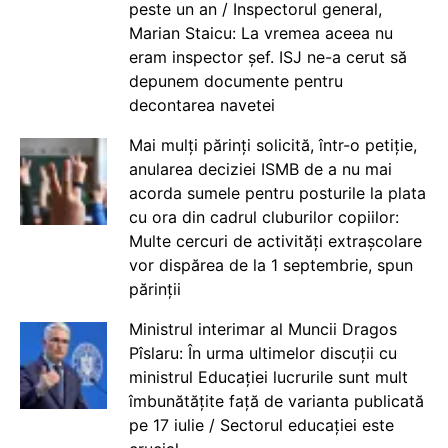
peste un an / Inspectorul general,
Marian Staicu: La vremea aceea nu
eram inspector șef. ISJ ne-a cerut să
depunem documente pentru
decontarea navetei
Mai mulți părinți solicită, într-o petiție,
anularea deciziei ISMB de a nu mai
acorda sumele pentru posturile la plata
cu ora din cadrul cluburilor copiilor:
Multe cercuri de activități extrașcolare
vor dispărea de la 1 septembrie, spun
părinții
Ministrul interimar al Muncii Dragos
Pîslaru: În urma ultimelor discuții cu
ministrul Educației lucrurile sunt mult
îmbunătățite față de varianta publicată
pe 17 iulie / Sectorul educației este