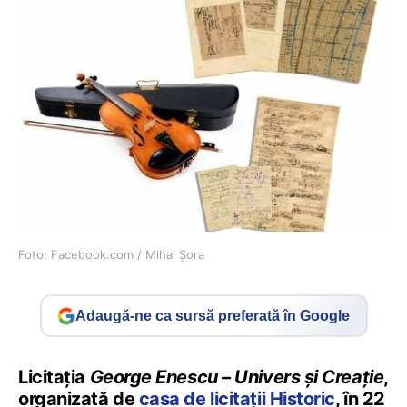
Foto: Facebook.com / Mihai Șora
Adaugă-ne ca sursă preferată în Google
Licitația
George Enescu – Univers şi Creație
,
organizată de
casa de licitații Historic
, în 22