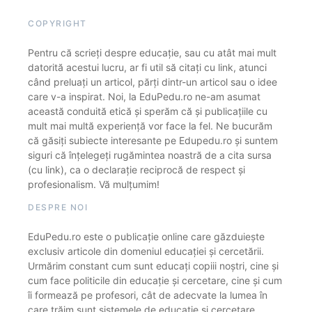
COPYRIGHT
Pentru că scrieți despre educație, sau cu atât mai mult
datorită acestui lucru, ar fi util să citați cu link, atunci
când preluați un articol, părți dintr-un articol sau o idee
care v-a inspirat. Noi, la EduPedu.ro ne-am asumat
această conduită etică și sperăm că și publicațiile cu
mult mai multă experiență vor face la fel. Ne bucurăm
că găsiți subiecte interesante pe Edupedu.ro și suntem
siguri că înțelegeți rugămintea noastră de a cita sursa
(cu link), ca o declarație reciprocă de respect și
profesionalism. Vă mulțumim!
DESPRE NOI
EduPedu.ro este o publicație online care găzduiește
exclusiv articole din domeniul educației și cercetării.
Urmărim constant cum sunt educați copiii noștri, cine și
cum face politicile din educație și cercetare, cine și cum
îi formează pe profesori, cât de adecvate la lumea în
care trăim sunt sistemele de educație și cercetare.