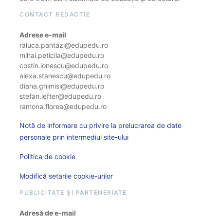
CONTACT REDACȚIE
Adrese e-mail
raluca.pantazi@edupedu.ro
mihai.peticila@edupedu.ro
costin.ionescu@edupedu.ro
alexa.stanescu@edupedu.ro
diana.ghimisi@edupedu.ro
stefan.lefter@edupedu.ro
ramona.florea@edupedu.ro
Notă de informare cu privire la prelucrarea de date
personale prin intermediul site-ului
Politica de cookie
Modifică setarile cookie-urilor
PUBLICITATE ȘI PARTENERIATE
Adresă de e-mail