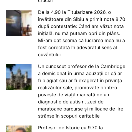
crucial
De la 4.90 la Titularizare 2026, o
învățătoare din Sibiu a primit nota 8.70
după contestație: Când am văzut nota
inițială, nu mă puteam opri din plâns.
Mi-am dat seama că lucrarea mea nu a
fost corectată în adevăratul sens al
cuvântului
Un cunoscut profesor de la Cambridge
a demisionat în urma acuzațiilor că ar
fi plagiat sau ar fi exagerat în privința
realizărilor sale, promovate printr-o
poveste de viață marcată de un
diagnostic de autism, zeci de
maratoane parcurse și milioane de lire
strânse în scopuri caritabile
Profesor de Istorie cu 9.70 la