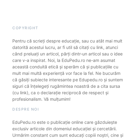
COPYRIGHT
Pentru că scrieți despre educație, sau cu atât mai mult
datorită acestui lucru, ar fi util să citați cu link, atunci
când preluați un articol, părți dintr-un articol sau o idee
care v-a inspirat. Noi, la EduPedu.ro ne-am asumat
această conduită etică și sperăm că și publicațiile cu
mult mai multă experiență vor face la fel. Ne bucurăm
că găsiți subiecte interesante pe Edupedu.ro și suntem
siguri că înțelegeți rugămintea noastră de a cita sursa
(cu link), ca o declarație reciprocă de respect și
profesionalism. Vă mulțumim!
DESPRE NOI
EduPedu.ro este o publicație online care găzduiește
exclusiv articole din domeniul educației și cercetării.
Urmărim constant cum sunt educați copiii noștri, cine și