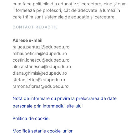
cum face politicile din educație și cercetare, cine și cum
îi formează pe profesori, cât de adecvate la lumea în
care trăim sunt sistemele de educație și cercetare.
CONTACT REDACȚIE
Adrese e-mail
raluca.pantazi@edupedu.ro
mihai.peticila@edupedu.ro
costin.ionescu@edupedu.ro
alexa.stanescu@edupedu.ro
diana.ghimisi@edupedu.ro
stefan.lefter@edupedu.ro
ramona.florea@edupedu.ro
Notă de informare cu privire la prelucrarea de date
personale prin intermediul site-ului
Politica de cookie
Modifică setarile cookie-urilor