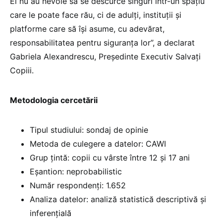
Ei nu au nevoie să se descurce singuri într-un spaţiu
care le poate face rău, ci de adulţi, instituţii şi
platforme care să îşi asume, cu adevărat,
responsabilitatea pentru siguranţa lor”, a declarat
Gabriela Alexandrescu, Preşedinte Executiv Salvaţi
Copiii.
Metodologia cercetării
Tipul studiului: sondaj de opinie
Metoda de culegere a datelor: CAWI
Grup țintă: copii cu vârste între 12 și 17 ani
Eșantion: neprobabilistic
Număr respondenți: 1.652
Analiza datelor: analiză statistică descriptivă și
inferențială