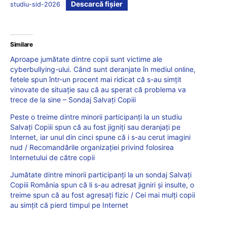
Descarcă fișier
studiu-sid-2026
Similare
Aproape jumătate dintre copii sunt victime ale
cyberbullying-ului. Când sunt deranjate în mediul online,
fetele spun într-un procent mai ridicat că s-au simțit
vinovate de situație sau că au sperat că problema va
trece de la sine – Sondaj Salvați Copiii
Peste o treime dintre minorii participanți la un studiu
Salvați Copiii spun că au fost jigniți sau deranjați pe
Internet, iar unul din cinci spune că i s-au cerut imagini
nud / Recomandările organizației privind folosirea
Internetului de către copii
Jumătate dintre minorii participanți la un sondaj Salvați
Copiii România spun că li s-au adresat jigniri și insulte, o
treime spun că au fost agresați fizic / Cei mai mulți copii
au simțit că pierd timpul pe Internet