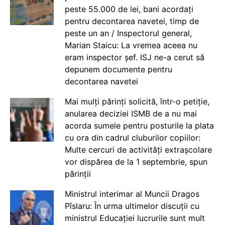
peste 55.000 de lei, bani acordați
pentru decontarea navetei, timp de
peste un an / Inspectorul general,
Marian Staicu: La vremea aceea nu
eram inspector șef. ISJ ne-a cerut să
depunem documente pentru
decontarea navetei
Mai mulți părinți solicită, într-o petiție,
anularea deciziei ISMB de a nu mai
acorda sumele pentru posturile la plata
cu ora din cadrul cluburilor copiilor:
Multe cercuri de activități extrașcolare
vor dispărea de la 1 septembrie, spun
părinții
Ministrul interimar al Muncii Dragos
Pîslaru: În urma ultimelor discuții cu
ministrul Educației lucrurile sunt mult