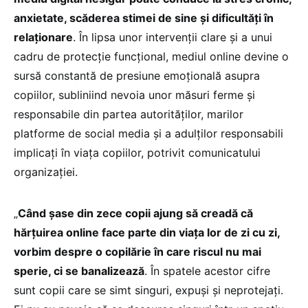
anxietate, scăderea stimei de sine şi dificultăţi în
relaţionare
. În lipsa unor intervenţii clare şi a unui
cadru de protecţie funcţional, mediul online devine o
sursă constantă de presiune emoţională asupra
copiilor, subliniind nevoia unor măsuri ferme şi
responsabile din partea autorităţilor, marilor
platforme de social media şi a adulţilor responsabili
implicaţi în viaţa copiilor, potrivit comunicatului
organizației.
„
Când şase din zece copii ajung să creadă că
hărţuirea online face parte din viaţa lor de zi cu zi,
vorbim despre o copilărie în care riscul nu mai
sperie, ci se banalizează
. În spatele acestor cifre
sunt copii care se simt singuri, expuşi şi neprotejaţi.