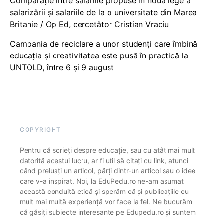
Comparație între salariile propuse în noua lege a
salarizării și salariile de la o universitate din Marea
Britanie / Op Ed, cercetător Cristian Vraciu
Campania de reciclare a unor studenți care îmbină
educația și creativitatea este pusă în practică la
UNTOLD, între 6 și 9 august
COPYRIGHT
Pentru că scrieți despre educație, sau cu atât mai mult
datorită acestui lucru, ar fi util să citați cu link, atunci
când preluați un articol, părți dintr-un articol sau o idee
care v-a inspirat. Noi, la EduPedu.ro ne-am asumat
această conduită etică și sperăm că și publicațiile cu
mult mai multă experiență vor face la fel. Ne bucurăm
că găsiți subiecte interesante pe Edupedu.ro și suntem