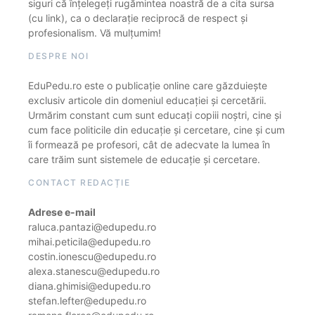
siguri că înțelegeți rugămintea noastră de a cita sursa
(cu link), ca o declarație reciprocă de respect și
profesionalism. Vă mulțumim!
DESPRE NOI
EduPedu.ro este o publicație online care găzduiește
exclusiv articole din domeniul educației și cercetării.
Urmărim constant cum sunt educați copiii noștri, cine și
cum face politicile din educație și cercetare, cine și cum
îi formează pe profesori, cât de adecvate la lumea în
care trăim sunt sistemele de educație și cercetare.
CONTACT REDACȚIE
Adrese e-mail
raluca.pantazi@edupedu.ro
mihai.peticila@edupedu.ro
costin.ionescu@edupedu.ro
alexa.stanescu@edupedu.ro
diana.ghimisi@edupedu.ro
stefan.lefter@edupedu.ro