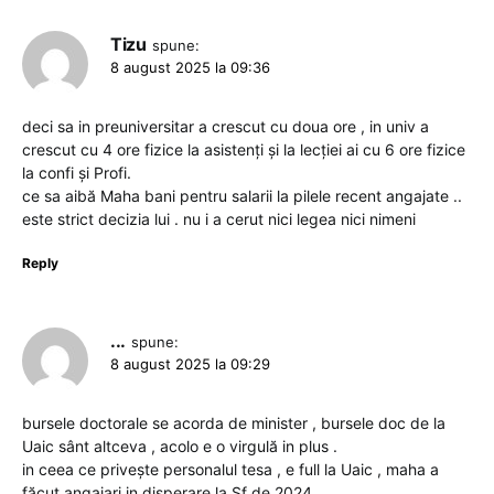
Tizu
spune:
8 august 2025 la 09:36
deci sa in preuniversitar a crescut cu doua ore , in univ a
crescut cu 4 ore fizice la asistenți și la lecției ai cu 6 ore fizice
la confi și Profi.
ce sa aibă Maha bani pentru salarii la pilele recent angajate ..
este strict decizia lui . nu i a cerut nici legea nici nimeni
Reply
...
spune:
8 august 2025 la 09:29
bursele doctorale se acorda de minister , bursele doc de la
Uaic sânt altceva , acolo e o virgulă in plus .
in ceea ce privește personalul tesa , e full la Uaic , maha a
făcut angajari in disperare la Sf de 2024