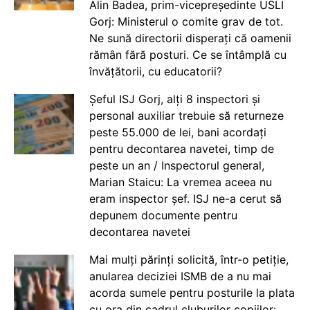
Alin Badea, prim-vicepreședinte USLI
Gorj: Ministerul o comite grav de tot.
Ne sună directorii disperați că oamenii
rămân fără posturi. Ce se întâmplă cu
învățătorii, cu educatorii?
Șeful ISJ Gorj, alți 8 inspectori și
personal auxiliar trebuie să returneze
peste 55.000 de lei, bani acordați
pentru decontarea navetei, timp de
peste un an / Inspectorul general,
Marian Staicu: La vremea aceea nu
eram inspector șef. ISJ ne-a cerut să
depunem documente pentru
decontarea navetei
Mai mulți părinți solicită, într-o petiție,
anularea deciziei ISMB de a nu mai
acorda sumele pentru posturile la plata
cu ora din cadrul cluburilor copiilor: