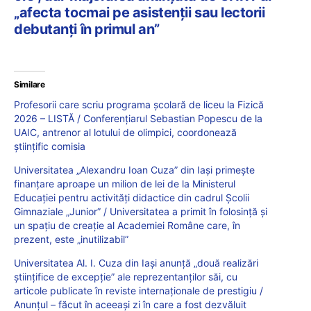
„afecta tocmai pe asistenții sau lectorii
debutanți în primul an”
Similare
Profesorii care scriu programa școlară de liceu la Fizică
2026 – LISTĂ / Conferențiarul Sebastian Popescu de la
UAIC, antrenor al lotului de olimpici, coordonează
științific comisia
Universitatea „Alexandru Ioan Cuza” din Iași primește
finanțare aproape un milion de lei de la Ministerul
Educației pentru activități didactice din cadrul Școlii
Gimnaziale „Junior” / Universitatea a primit în folosință și
un spațiu de creație al Academiei Române care, în
prezent, este „inutilizabil”
Universitatea Al. I. Cuza din Iași anunță „două realizări
științifice de excepție” ale reprezentanților săi, cu
articole publicate în reviste internaționale de prestigiu /
Anunțul – făcut în aceeași zi în care a fost dezvăluit