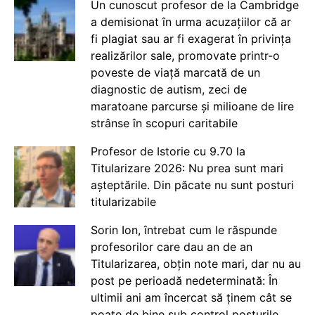
Un cunoscut profesor de la Cambridge
a demisionat în urma acuzațiilor că ar
fi plagiat sau ar fi exagerat în privința
realizărilor sale, promovate printr-o
poveste de viață marcată de un
diagnostic de autism, zeci de
maratoane parcurse și milioane de lire
strânse în scopuri caritabile
Profesor de Istorie cu 9.70 la
Titularizare 2026: Nu prea sunt mari
așteptările. Din păcate nu sunt posturi
titularizabile
Sorin Ion, întrebat cum le răspunde
profesorilor care dau an de an
Titularizarea, obțin note mari, dar nu au
post pe perioadă nedeterminată: În
ultimii ani am încercat să ținem cât se
poate de bine sub control posturile