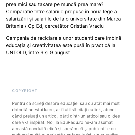
prea mici sau taxare pe muncă prea mare?
Comparație între salariile propuse în noua lege a
salarizării și salariile de la o universitate din Marea
Britanie / Op Ed, cercetător Cristian Vraciu
Campania de reciclare a unor studenți care îmbină
educația și creativitatea este pusă în practică la
UNTOLD, între 6 și 9 august
COPYRIGHT
Pentru că scrieți despre educație, sau cu atât mai mult
datorită acestui lucru, ar fi util să citați cu link, atunci
când preluați un articol, părți dintr-un articol sau o idee
care v-a inspirat. Noi, la EduPedu.ro ne-am asumat
această conduită etică și sperăm că și publicațiile cu
mult mai multă experiență vor face la fel. Ne bucurăm