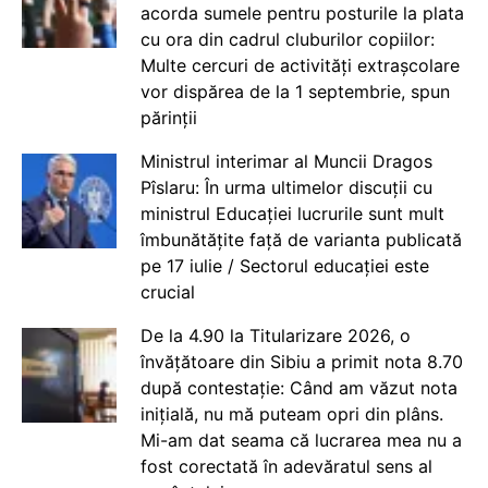
acorda sumele pentru posturile la plata
cu ora din cadrul cluburilor copiilor:
Multe cercuri de activități extrașcolare
vor dispărea de la 1 septembrie, spun
părinții
Ministrul interimar al Muncii Dragos
Pîslaru: În urma ultimelor discuții cu
ministrul Educației lucrurile sunt mult
îmbunătățite față de varianta publicată
pe 17 iulie / Sectorul educației este
crucial
De la 4.90 la Titularizare 2026, o
învățătoare din Sibiu a primit nota 8.70
după contestație: Când am văzut nota
inițială, nu mă puteam opri din plâns.
Mi-am dat seama că lucrarea mea nu a
fost corectată în adevăratul sens al