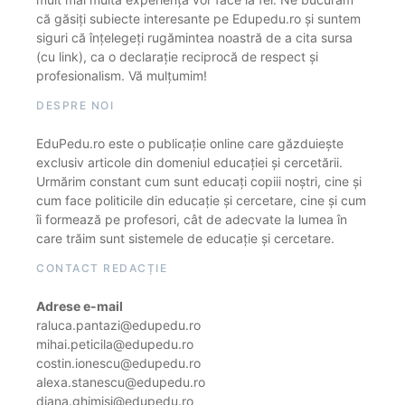
că găsiți subiecte interesante pe Edupedu.ro și suntem
siguri că înțelegeți rugămintea noastră de a cita sursa
(cu link), ca o declarație reciprocă de respect și
profesionalism. Vă mulțumim!
DESPRE NOI
EduPedu.ro este o publicație online care găzduiește
exclusiv articole din domeniul educației și cercetării.
Urmărim constant cum sunt educați copiii noștri, cine și
cum face politicile din educație și cercetare, cine și cum
îi formează pe profesori, cât de adecvate la lumea în
care trăim sunt sistemele de educație și cercetare.
CONTACT REDACȚIE
Adrese e-mail
raluca.pantazi@edupedu.ro
mihai.peticila@edupedu.ro
costin.ionescu@edupedu.ro
alexa.stanescu@edupedu.ro
diana.ghimisi@edupedu.ro