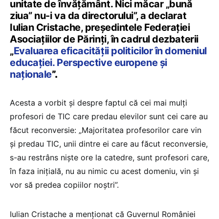
unitate de învățământ. Nici măcar „bună
ziua” nu-i va da directorului”, a declarat
Iulian Cristache, președintele Federației
Asociațiilor de Părinți, în cadrul dezbaterii
„
Evaluarea eficacității politicilor în domeniul
educației. Perspective europene și
naționale
”.
Acesta a vorbit și despre faptul că cei mai mulți
profesori de TIC care predau elevilor sunt cei care au
făcut reconversie: „Majoritatea profesorilor care vin
și predau TIC, unii dintre ei care au făcut reconversie,
s-au restrâns niște ore la catedre, sunt profesori care,
în faza inițială, nu au nimic cu acest domeniu, vin și
vor să predea copiilor noștri”.
Iulian Cristache a menționat că Guvernul României