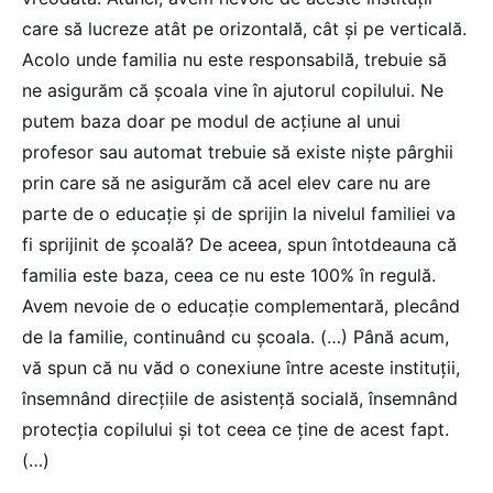
care să lucreze atât pe orizontală, cât și pe verticală.
Acolo unde familia nu este responsabilă, trebuie să
ne asigurăm că școala vine în ajutorul copilului. Ne
putem baza doar pe modul de acțiune al unui
profesor sau automat trebuie să existe niște pârghii
prin care să ne asigurăm că acel elev care nu are
parte de o educație și de sprijin la nivelul familiei va
fi sprijinit de școală? De aceea, spun întotdeauna că
familia este baza, ceea ce nu este 100% în regulă.
Avem nevoie de o educație complementară, plecând
de la familie, continuând cu școala. (…) Până acum,
vă spun că nu văd o conexiune între aceste instituții,
însemnând direcțiile de asistență socială, însemnând
protecția copilului și tot ceea ce ține de acest fapt.
(…)