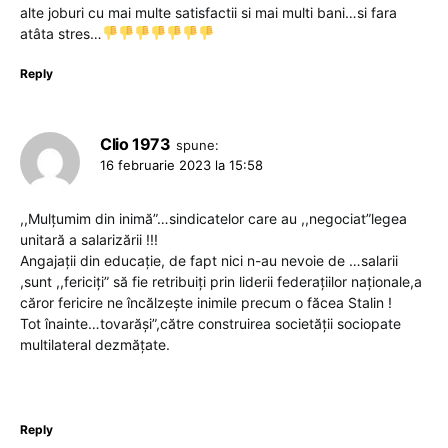
alte joburi cu mai multe satisfactii si mai multi bani…si fara
atâta stres…
Reply
Clio 1973
spune:
16 februarie 2023 la 15:58
,,Mulțumim din inimă”…sindicatelor care au ,,negociat”legea
unitară a salarizării !!!
Angajații din educație, de fapt nici n-au nevoie de …salarii
,sunt ,,fericiți” să fie retribuiți prin liderii federațiilor naționale,a
căror fericire ne încălzește inimile precum o făcea Stalin !
Tot înainte…tovarăși”,către construirea societății sociopate
multilateral dezmățate.
Reply