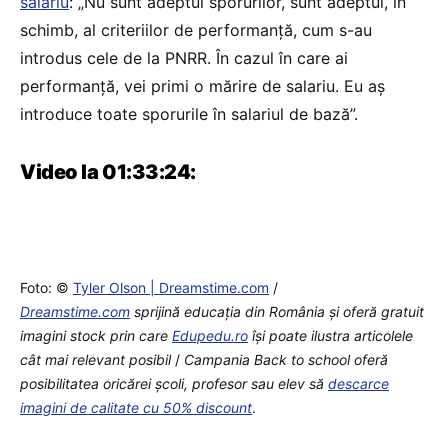
salariu
: „Nu sunt adeptul sporurilor, sunt adeptul, în
schimb, al criteriilor de performanță, cum s-au
introdus cele de la PNRR. În cazul în care ai
performanță, vei primi o mărire de salariu. Eu aș
introduce toate sporurile în salariul de bază”.
Video la 01:33:24:
Foto: ©
Tyler Olson | Dreamstime.com
/
Dreamstime.com
sprijină educaţia din România şi oferă gratuit
imagini stock prin care
Edupedu.ro
îşi poate ilustra articolele
cât mai relevant posibil
/
Campania Back to school oferă
posibilitatea oricărei școli, profesor sau elev să
descarce
imagini de calitate cu 50% discount
.