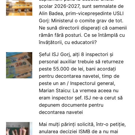
școlar 2026-2027, sunt semnalate de
Alin Badea, prim-vicepreședinte USLI
Gorj: Ministerul o comite grav de tot.
Ne sună directorii disperați că oamenii
rămân fără posturi. Ce se întâmplă cu
învățătorii, cu educatorii?
Șeful ISJ Gorj, alți 8 inspectori și
personal auxiliar trebuie să returneze
peste 55.000 de lei, bani acordați
pentru decontarea navetei, timp de
peste un an / Inspectorul general,
Marian Staicu: La vremea aceea nu
eram inspector șef. ISJ ne-a cerut să
depunem documente pentru
decontarea navetei
Mai mulți părinți solicită, într-o petiție,
anularea deciziei ISMB de a nu mai