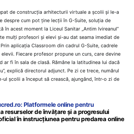
at de construcția arhitecturii virtuale a școlii și le-a
le despre cum pot ține lecții în G-Suite, soluția de
tă în acest moment la Liceul Sanitar „Antim Ivireanul”
e mulți profesori și elevi și-au dat seama imediat de
i. Prin aplicația Classroom din cadrul G-Suite, cadrele
 elevii. Fiecare profesor propune un curs, care devine
nd ar fi în sala de clasă. Rămâne la latitudinea lui dacă
nu”, explică directorul adjunct. Pe zi ce trece, numărul
-ul școlii a început să crească, ajungând, într-o zi de
ucred.ro: Platformele online pentru
a resurselor de învățare și a progresului
icial în instrucţiunea pentru predarea online