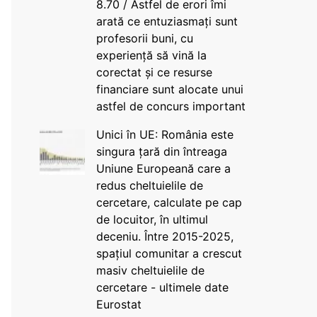
8.70 / Astfel de erori îmi
arată ce entuziasmați sunt
profesorii buni, cu
experiență să vină la
corectat și ce resurse
financiare sunt alocate unui
astfel de concurs important
Unici în UE: România este
singura țară din întreaga
Uniune Europeană care a
redus cheltuielile de
cercetare, calculate pe cap
de locuitor, în ultimul
deceniu. Între 2015-2025,
spațiul comunitar a crescut
masiv cheltuielile de
cercetare - ultimele date
Eurostat