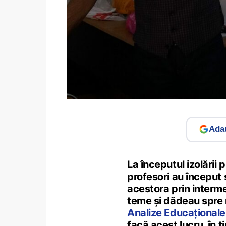
Adau
La începutul izolării
profesori au început s
acestora prin interm
teme și dădeau spre 
Analize Educaționale 
facă acest lucru, în t