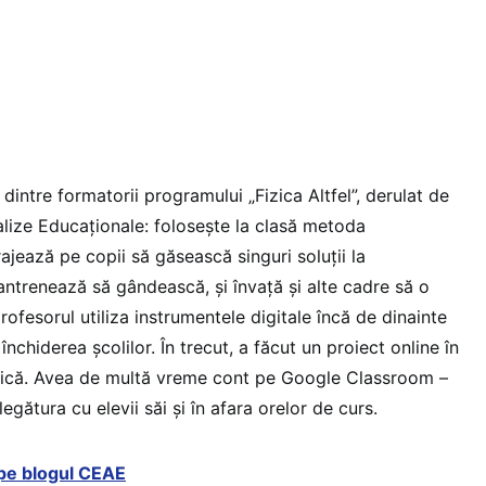
dintre formatorii programului „Fizica Altfel”, derulat de
alize Educaționale: folosește la clasă metoda
urajează pe copii să găsească singuri soluții la
 antrenează să gândească, și învață și alte cadre să o
rofesorul utiliza instrumentele digitale încă de dinainte
nchiderea școlilor. În trecut, a făcut un proiect online în
izică. Avea de multă vreme cont pe Google Classroom –
legătura cu elevii săi și în afara orelor de curs.
l pe blogul CEAE