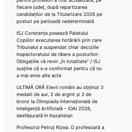
pentru profesori a fost actualizată, pe
fiecare județ, după repartizarea
candidaților de la Titularizare 2026 pe
posturi pe perioadă nedeterminată
ISJ Constanța pasează Palatului
Copiilor executarea hotărârii prin care
Tribunalul a suspendat chiar deciziile
Inspectoratului de tăiere a posturilor:
Obligațiile vă revin „în totalitate” / ISJ
susține că s-a conformat pentru că nu
a mai emis alte acte
ULTIMĂ ORĂ Elevii români au obținut 3
medalii de aur, 2 de argint și 3 de
bronz la Olimpiada Internațională de
Inteligență Artificială – IOAI 2026,
desfășurată în Kazahstan
Profesorul Petruț Rizea: O profesoară a