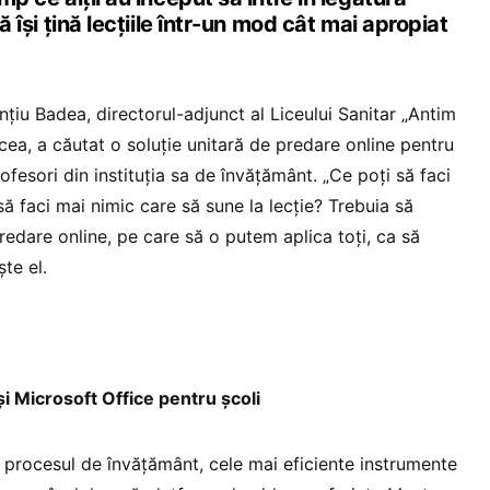
să își țină lecțiile într-un mod cât mai apropiat
nțiu Badea, directorul-adjunct al Liceului Sanitar „Antim
cea, a căutat o soluție unitară de predare online pentru
rofesori din instituția sa de învățământ. „Ce poți să faci
ă faci mai nimic care să sune la lecție? Trebuia să
redare online, pe care să o putem aplica toți, ca să
te el.
și Microsoft Office pentru școli
 procesul de învățământ, cele mai eficiente instrumente