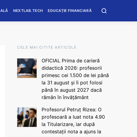
OALĂ
NEXTLAB.TECH
EDUCAȚIE FINANCIARĂ
CELE MAI CITITE ARTICOLE
OFICIAL Prima de carieră
didactică 2026: profesorii
primesc cei 1.500 de lei până
la 31 august și îi pot folosi
până în august 2027 dacă
rămân în învățământ
Profesorul Petruț Rizea: O
profesoară a luat nota 4.90
la Titularizare, iar după
contestații nota a ajuns la