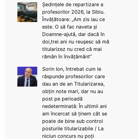
Ședințele de repartizare a
profesorilor 2026, la Sibiu.
Învățătoare: „Am zis iau ce
este. O să fac naveta și
Doamne-ajută, dar dacă în
doi,trei ani nu reușesc să mă
titularizez nu cred că mai
rămân în învățământ”
Sorin Ion, întrebat cum le
răspunde profesorilor care
dau an de an Titularizarea,
obțin note mari, dar nu au
post pe perioadă
nedeterminată: În ultimii ani
am încercat să ținem cât se
poate de bine sub control
posturile titularizabile / La
niciun concurs nu poți