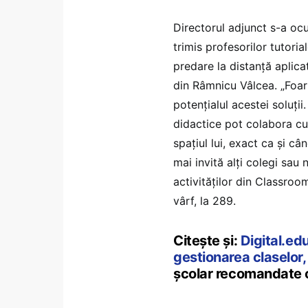
Directorul adjunct s-a ocup
trimis profesorilor tutoria
predare la distanță aplica
din Râmnicu Vâlcea. „Foart
potențialul acestei soluți
didactice pot colabora cu
spațiul lui, exact ca și câ
mai invită alți colegi sau 
activităților din Classroom
vârf, la 289.
Citește și:
Digital.ed
gestionarea claselor,
școlar recomandate of