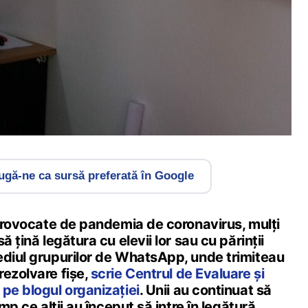
gă-ne ca sursă preferată în Google
 provocate de pandemia de coronavirus, mulți
ă țină legătura cu elevii lor sau cu părinții
ediul grupurilor de WhatsApp, unde trimiteau
rezolvare fișe,
scrie Centrul de Evaluare și
pe blogul organizației
. Unii au continuat să
imp ce alții au început să intre în legătură