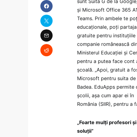
sunt Suita G de la Google
și Microsoft Office 365 A
Teams. Prin ambele te poți
educaționale, poți partaja
gratuite pentru instituții
companie românească din zo
Ministerul Educației și Ce
pentru a putea face cont 
școală. „Apoi, gratuit a fo
Microsoft pentru suita de 
Badea. EduApps permite cr
școlii, așa cum apar ei în
România (SIIR), pentru a fa
„Foarte mulți profesori ș
soluții”