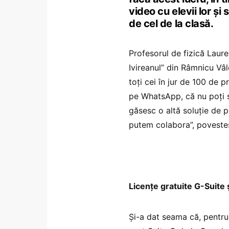
video cu elevii lor și 
de cel de la clasă.
Profesorul de fizică Laure
Ivireanul” din Râmnicu Vâl
toți cei în jur de 100 de p
pe WhatsApp, că nu poți s
găsesc o altă soluție de p
putem colabora”, povesteș
Licențe gratuite G-Suite 
Și-a dat seama că, pentru