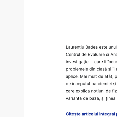
Laurențiu Badea este unul 
Centrul de Evaluare și An
investigației – care îi înc
problemele din clasă și îi
aplice. Mai mult de atât, p
de începutul pandemiei și î
care explica noțiuni de f
varianta de bază, și ținea 
Citește articolul integra