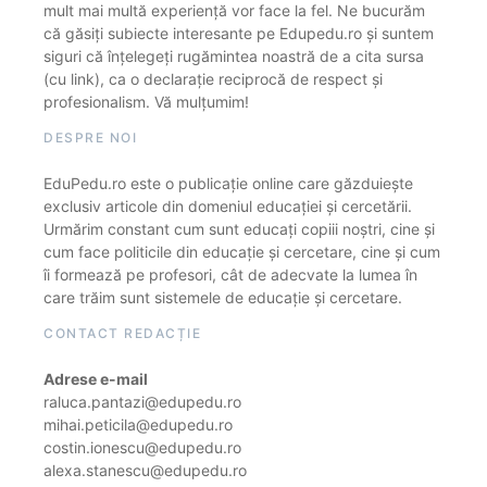
mult mai multă experiență vor face la fel. Ne bucurăm
că găsiți subiecte interesante pe Edupedu.ro și suntem
siguri că înțelegeți rugămintea noastră de a cita sursa
(cu link), ca o declarație reciprocă de respect și
profesionalism. Vă mulțumim!
DESPRE NOI
EduPedu.ro este o publicație online care găzduiește
exclusiv articole din domeniul educației și cercetării.
Urmărim constant cum sunt educați copiii noștri, cine și
cum face politicile din educație și cercetare, cine și cum
îi formează pe profesori, cât de adecvate la lumea în
care trăim sunt sistemele de educație și cercetare.
CONTACT REDACȚIE
Adrese e-mail
raluca.pantazi@edupedu.ro
mihai.peticila@edupedu.ro
costin.ionescu@edupedu.ro
alexa.stanescu@edupedu.ro