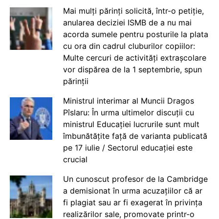
Mai mulți părinți solicită, într-o petiție,
anularea deciziei ISMB de a nu mai
acorda sumele pentru posturile la plata
cu ora din cadrul cluburilor copiilor:
Multe cercuri de activități extrașcolare
vor dispărea de la 1 septembrie, spun
părinții
Ministrul interimar al Muncii Dragos
Pîslaru: În urma ultimelor discuții cu
ministrul Educației lucrurile sunt mult
îmbunătățite față de varianta publicată
pe 17 iulie / Sectorul educației este
crucial
Un cunoscut profesor de la Cambridge
a demisionat în urma acuzațiilor că ar
fi plagiat sau ar fi exagerat în privința
realizărilor sale, promovate printr-o