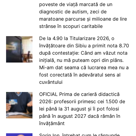
poveste de viață marcată de un
diagnostic de autism, zeci de
maratoane parcurse și milioane de lire
strânse în scopuri caritabile
De la 4.90 la Titularizare 2026, o
învățătoare din Sibiu a primit nota 8.70
după contestație: Când am văzut nota
inițială, nu mă puteam opri din plâns.
Mi-am dat seama că lucrarea mea nu a
fost corectată în adevăratul sens al
cuvântului
OFICIAL Prima de carieră didactică
2026: profesorii primesc cei 1.500 de
lei până la 31 august și îi pot folosi
până în august 2027 dacă rămân în
învățământ
Sorin Ion, întrebat cum le răspunde