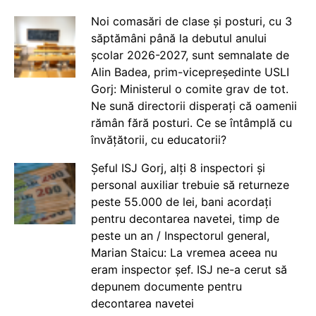
Noi comasări de clase și posturi, cu 3
săptămâni până la debutul anului
școlar 2026-2027, sunt semnalate de
Alin Badea, prim-vicepreședinte USLI
Gorj: Ministerul o comite grav de tot.
Ne sună directorii disperați că oamenii
rămân fără posturi. Ce se întâmplă cu
învățătorii, cu educatorii?
Șeful ISJ Gorj, alți 8 inspectori și
personal auxiliar trebuie să returneze
peste 55.000 de lei, bani acordați
pentru decontarea navetei, timp de
peste un an / Inspectorul general,
Marian Staicu: La vremea aceea nu
eram inspector șef. ISJ ne-a cerut să
depunem documente pentru
decontarea navetei