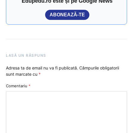
Edupedu.ro este și pe Google News
ABONEAZĂ-TE
LASĂ UN RĂSPUNS
Adresa ta de email nu va fi publicată.
Câmpurile obligatorii
sunt marcate cu
*
Comentariu
*