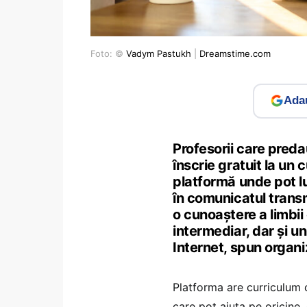
Foto: ©
Vadym Pastukh
|
Dreamstime.com
Adau
Profesorii care predau
înscrie gratuit la un 
platformă unde pot luc
în comunicatul tran
o cunoaștere a limbii
intermediar, dar și un
Internet, spun organiz
Platforma are curriculum
care pot ajuta pe oricine,