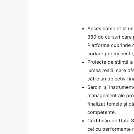
Acces complet la un 
380 de cursuri care p
Platforma cuprinde d
codare proeminente, 
Proiecte de știință a
lumea reală, care ofer
către un obiectiv fina
Sarcini și instrumen
management ale profe
finalizat temele și c
competențe.
Certificări de Data S
cei cu performanțe m