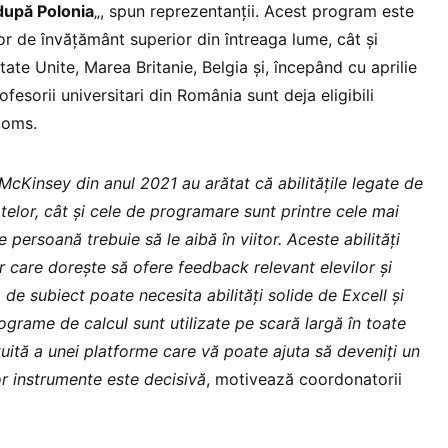
 după Polonia
„, spun reprezentanții. Acest program este
or de învățământ superior din întreaga lume, cât și
tate Unite, Marea Britanie, Belgia și, începând cu aprilie
ofesorii universitari din România sunt deja eligibili
ooms.
McKinsey din anul 2021 au arătat că abilitățile legate de
atelor, cât și cele de programare sunt printre cele mai
 persoană trebuie să le aibă în viitor.
Aceste abilități
or care dorește să ofere feedback relevant elevilor și
ip de subiect poate necesita abilități solide de Excell și
grame de calcul sunt utilizate pe scară largă în toate
uită a unei platforme care vă poate ajuta să deveniți un
or instrumente este decisivă
, motivează coordonatorii