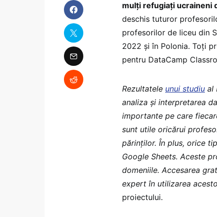
mulți refugiați ucraineni
deschis tuturor profesoril
profesorilor de liceu din S
2022 și în Polonia. Toți pr
pentru DataCamp Classr
Rezultatele
unui studiu
al 
analiza și interpretarea d
importante pe care fiecare
sunt utile oricărui profes
părinților. În plus, orice t
Google Sheets. Aceste pro
domeniile. Accesarea grat
expert în utilizarea acest
proiectului.