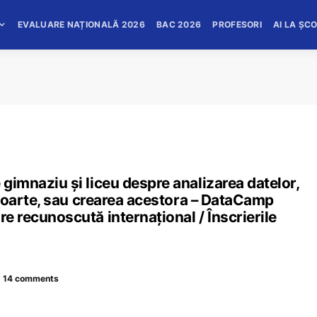
EVALUARE NAȚIONALĂ 2026
BAC 2026
PROFESORI
AI LA ȘC
 gimnaziu și liceu despre analizarea datelor,
 rapoarte, sau crearea acestora – DataCamp
re recunoscută internațional / Înscrierile
14 comments