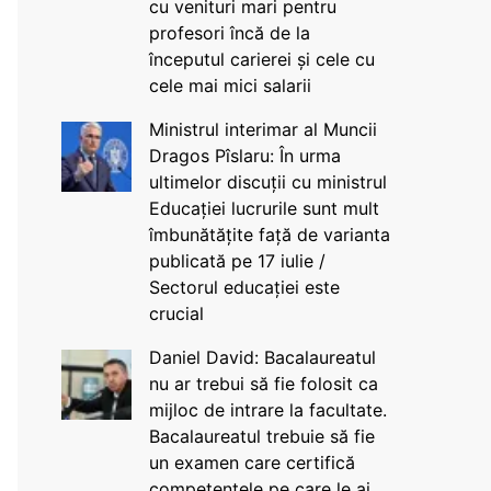
cu venituri mari pentru
profesori încă de la
începutul carierei și cele cu
cele mai mici salarii
Ministrul interimar al Muncii
Dragos Pîslaru: În urma
ultimelor discuții cu ministrul
Educației lucrurile sunt mult
îmbunătățite față de varianta
publicată pe 17 iulie /
Sectorul educației este
crucial
Daniel David: Bacalaureatul
nu ar trebui să fie folosit ca
mijloc de intrare la facultate.
Bacalaureatul trebuie să fie
un examen care certifică
competențele pe care le ai