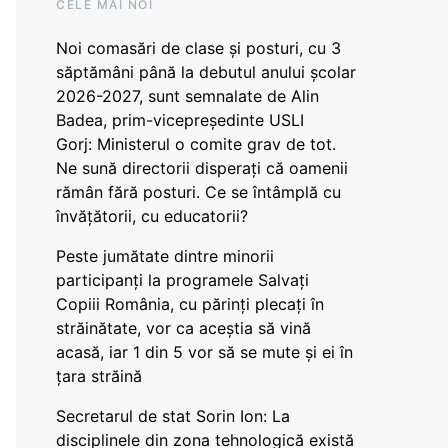
CELE MAI NOI
Noi comasări de clase și posturi, cu 3
săptămâni până la debutul anului școlar
2026-2027, sunt semnalate de Alin
Badea, prim-vicepreședinte USLI
Gorj: Ministerul o comite grav de tot.
Ne sună directorii disperați că oamenii
rămân fără posturi. Ce se întâmplă cu
învățătorii, cu educatorii?
Peste jumătate dintre minorii
participanți la programele Salvați
Copiii România, cu părinți plecați în
străinătate, vor ca aceștia să vină
acasă, iar 1 din 5 vor să se mute și ei în
țara străină
Secretarul de stat Sorin Ion: La
disciplinele din zona tehnologică există