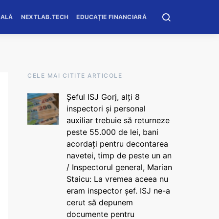
OALĂ
NEXTLAB.TECH
EDUCAȚIE FINANCIARĂ
CELE MAI CITITE ARTICOLE
Șeful ISJ Gorj, alți 8
inspectori și personal
auxiliar trebuie să returneze
peste 55.000 de lei, bani
acordați pentru decontarea
navetei, timp de peste un an
/ Inspectorul general, Marian
Staicu: La vremea aceea nu
eram inspector șef. ISJ ne-a
cerut să depunem
documente pentru