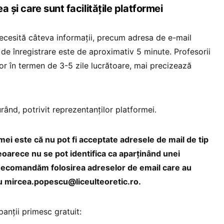
 și care sunt facilitățile platformei
necesită câteva informații, precum adresa de e-mail
ul de înregistrare este de aproximativ 5 minute. Profesorii
or în termen de 3-5 zile lucrătoare, mai precizează
urând, potrivit reprezentanților platformei.
rmei este că nu pot fi acceptate adresele de mail de tip
eoarece nu se pot identifica ca aparținând unei
. Recomandăm folosirea adreselor de email care au
u mircea.popescu@liceulteoretic.ro.
anții primesc gratuit: