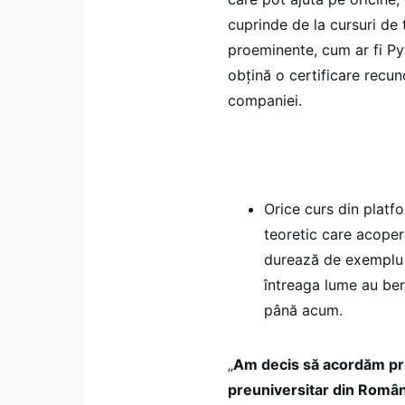
cuprinde de la cursuri de 
proeminente, cum ar fi Pyt
obțină o certificare recun
companiei.
Orice curs din platf
teoretic care acoper
durează de exemplu 2
întreaga lume au bene
până acum.
„
Am decis să acordăm prio
preuniversitar din Român