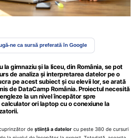
gă-ne ca sursă preferată în Google
 la gimnaziu și la liceu, din România, se pot
curs de analiza și interpretarea datelor pe o
ra pe acest subiect și cu elevii lor, se arată
smis de DataCamp România. Proiectul necesită
 engleze la un nivel începător spre
 calculator ori laptop cu o conexiune la
atorii.
 cuprinzător de
știință a datelor
cu peste 380 de cursuri
 de la nivelul de începător la expert. Totodată, aceasta