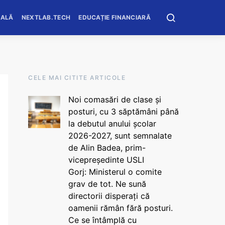
OALĂ
NEXTLAB.TECH
EDUCAȚIE FINANCIARĂ
CELE MAI CITITE ARTICOLE
Noi comasări de clase și
posturi, cu 3 săptămâni până
la debutul anului școlar
2026-2027, sunt semnalate
de Alin Badea, prim-
vicepreședinte USLI
Gorj: Ministerul o comite
grav de tot. Ne sună
directorii disperați că
oamenii rămân fără posturi.
Ce se întâmplă cu