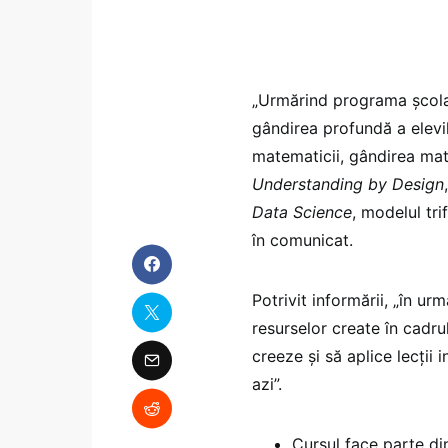
„Urmărind programa școlar
gândirea profundă a elevi
matematicii, gândirea mate
Understanding by Design
Data Science
, modelul tri
în comunicat.
Potrivit informării, „în urm
resurselor create în cadr
creeze și să aplice lecții i
azi”.
Cursul face parte d