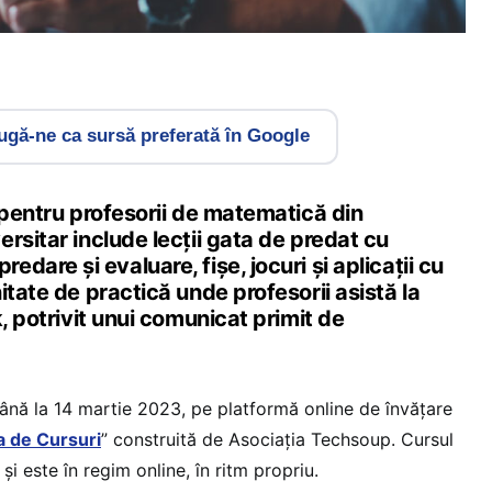
gă-ne ca sursă preferată în Google
 pentru profesorii de matematică din
rsitar include lecții gata de predat cu
dare și evaluare, fișe, jocuri și aplicații cu
itate de practică unde profesorii asistă la
k, potrivit unui comunicat primit de
până la 14 martie 2023, pe platformă online de învățare
a de Cursuri
” construită de Asociația Techsoup. Cursul
i este în regim online, în ritm propriu.