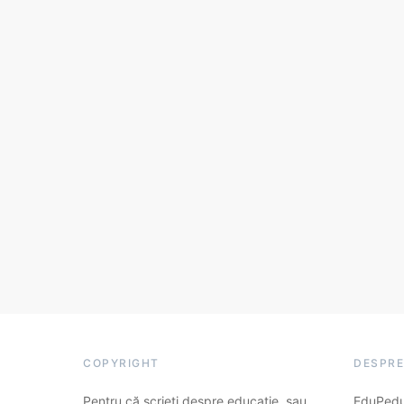
COPYRIGHT
DESPRE
Pentru că scrieți despre educație, sau
EduPedu.