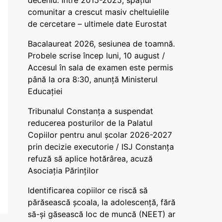
deceniu. Între 2015-2025, spațiul
comunitar a crescut masiv cheltuielile
de cercetare – ultimele date Eurostat
Bacalaureat 2026, sesiunea de toamnă.
Probele scrise încep luni, 10 august /
Accesul în sala de examen este permis
până la ora 8:30, anunță Ministerul
Educației
Tribunalul Constanța a suspendat
reducerea posturilor de la Palatul
Copiilor pentru anul școlar 2026-2027
prin decizie executorie / ISJ Constanța
refuză să aplice hotărârea, acuză
Asociația Părinților
Identificarea copiilor ce riscă să
părăsească școala, la adolescență, fără
să-și găsească loc de muncă (NEET) ar