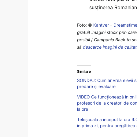
susținerea Romanian
Foto: ©
Kantver
–
Dreamstim
gratuit imagini stock prin car
posibil
/
Campania Back to schoo
să
descarce imagini de calita
Similare
SONDAJ: Cum ar vrea elevii să
predare și evaluare
VIDEO Ce funcționează în onlin
profesori de la creatori de con
la ore
Teleșcoala a început la ora 9:0
în prima zi, pentru pregătirea