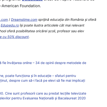
-American Foundation.
e.com
/
Dreamstime.com
sprijină educaţia din România şi oferă
e
Edupedu.ro
îşi poate ilustra articolele cât mai relevant
l oferă posibilitatea oricărei școli, profesor sau elev
te cu 50% discount
.
 fie învățarea online – 34 de opinii despre metodele de
e, poate funcționa și în educație – sfaturi pentru
ținut, despre cum să-i facă pe elevi să fie mai implicați
0. Cine sunt profesorii care au predat lecțiile televizate
 elevilor pentru Evaluarea Națională și Bacalaureat 2020