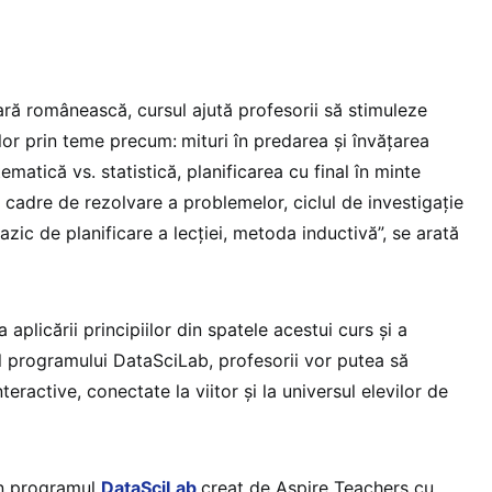
ă românească, cursul ajută profesorii să stimuleze
lor prin teme precum:
mituri în predarea și învățarea
matică vs. statistică, planificarea cu final în minte
, cadre de rezolvare a problemelor, ciclul de investigație
fazic de planificare a lecției, metoda inductivă”, se arată
a aplicării principiilor din spatele acestui curs și a
ul programului DataSciLab, profesorii vor putea să
nteractive, conectate la viitor și la universul elevilor de
in programul
DataSciLab
creat de Aspire Teachers cu