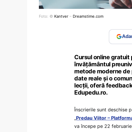
Foto: ©
Kantver
–
Dreamstime.com
Adau
Cursul online gratuit
învățământul preunive
metode moderne de pre
date reale și o comun
lecții, oferă feedbac
Edupedu.ro.
Înscrierile sunt deschise 
„
Predau Viitor – Platform
va începe pe 22 februarie ș