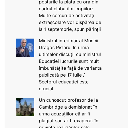
posturile la plata cu ora din
cadrul cluburilor copiilor:
Multe cercuri de activități
extrașcolare vor dispărea de
la 1 septembrie, spun părinții
Ministrul interimar al Muncii
Dragos Pîslaru: În urma
ultimelor discuții cu ministrul
Educației lucrurile sunt mult
îmbunătățite față de varianta
publicată pe 17 iulie /
Sectorul educației este
crucial
Un cunoscut profesor de la
Cambridge a demisionat în
urma acuzațiilor că ar fi
plagiat sau ar fi exagerat în
privința realizărilor sale,