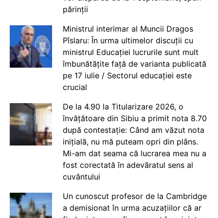
părinții
Ministrul interimar al Muncii Dragos
Pîslaru: În urma ultimelor discuții cu
ministrul Educației lucrurile sunt mult
îmbunătățite față de varianta publicată
pe 17 iulie / Sectorul educației este
crucial
De la 4.90 la Titularizare 2026, o
învățătoare din Sibiu a primit nota 8.70
după contestație: Când am văzut nota
inițială, nu mă puteam opri din plâns.
Mi-am dat seama că lucrarea mea nu a
fost corectată în adevăratul sens al
cuvântului
Un cunoscut profesor de la Cambridge
a demisionat în urma acuzațiilor că ar