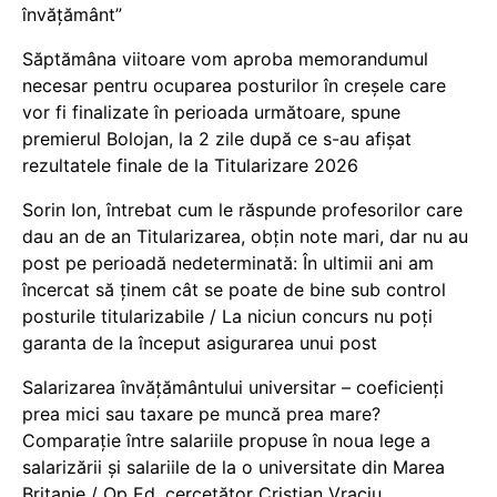
învățământ”
Săptămâna viitoare vom aproba memorandumul
necesar pentru ocuparea posturilor în creșele care
vor fi finalizate în perioada următoare, spune
premierul Bolojan, la 2 zile după ce s-au afișat
rezultatele finale de la Titularizare 2026
Sorin Ion, întrebat cum le răspunde profesorilor care
dau an de an Titularizarea, obțin note mari, dar nu au
post pe perioadă nedeterminată: În ultimii ani am
încercat să ținem cât se poate de bine sub control
posturile titularizabile / La niciun concurs nu poți
garanta de la început asigurarea unui post
Salarizarea învățământului universitar – coeficienți
prea mici sau taxare pe muncă prea mare?
Comparație între salariile propuse în noua lege a
salarizării și salariile de la o universitate din Marea
Britanie / Op Ed, cercetător Cristian Vraciu