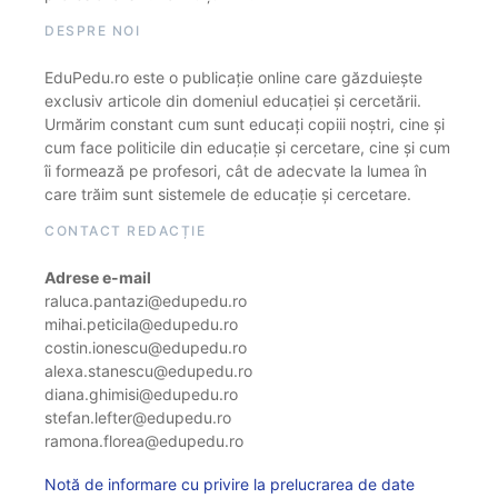
DESPRE NOI
EduPedu.ro este o publicație online care găzduiește
exclusiv articole din domeniul educației și cercetării.
Urmărim constant cum sunt educați copiii noștri, cine și
cum face politicile din educație și cercetare, cine și cum
îi formează pe profesori, cât de adecvate la lumea în
care trăim sunt sistemele de educație și cercetare.
CONTACT REDACȚIE
Adrese e-mail
raluca.pantazi@edupedu.ro
mihai.peticila@edupedu.ro
costin.ionescu@edupedu.ro
alexa.stanescu@edupedu.ro
diana.ghimisi@edupedu.ro
stefan.lefter@edupedu.ro
ramona.florea@edupedu.ro
Notă de informare cu privire la prelucrarea de date