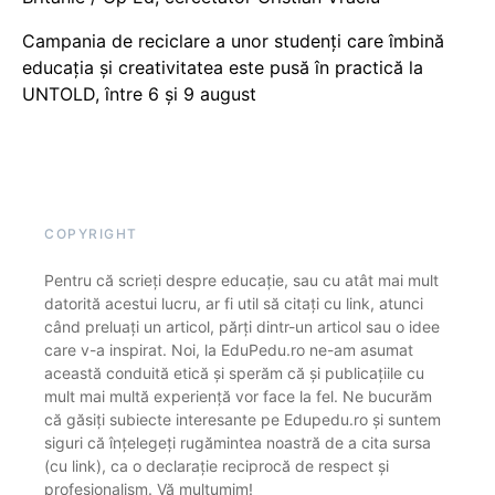
Campania de reciclare a unor studenți care îmbină
educația și creativitatea este pusă în practică la
UNTOLD, între 6 și 9 august
COPYRIGHT
Pentru că scrieți despre educație, sau cu atât mai mult
datorită acestui lucru, ar fi util să citați cu link, atunci
când preluați un articol, părți dintr-un articol sau o idee
care v-a inspirat. Noi, la EduPedu.ro ne-am asumat
această conduită etică și sperăm că și publicațiile cu
mult mai multă experiență vor face la fel. Ne bucurăm
că găsiți subiecte interesante pe Edupedu.ro și suntem
siguri că înțelegeți rugămintea noastră de a cita sursa
(cu link), ca o declarație reciprocă de respect și
profesionalism. Vă mulțumim!