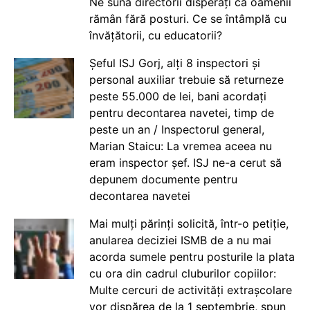
Ne sună directorii disperați că oamenii
rămân fără posturi. Ce se întâmplă cu
învățătorii, cu educatorii?
Șeful ISJ Gorj, alți 8 inspectori și
personal auxiliar trebuie să returneze
peste 55.000 de lei, bani acordați
pentru decontarea navetei, timp de
peste un an / Inspectorul general,
Marian Staicu: La vremea aceea nu
eram inspector șef. ISJ ne-a cerut să
depunem documente pentru
decontarea navetei
Mai mulți părinți solicită, într-o petiție,
anularea deciziei ISMB de a nu mai
acorda sumele pentru posturile la plata
cu ora din cadrul cluburilor copiilor:
Multe cercuri de activități extrașcolare
vor dispărea de la 1 septembrie, spun