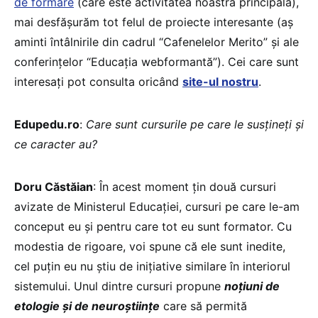
de formare
(care este activitatea noastră principală),
mai desfășurăm tot felul de proiecte interesante (aș
aminti întâlnirile din cadrul “Cafenelelor Merito” și ale
conferințelor “Educația webformantă”). Cei care sunt
interesați pot consulta oricând
site-ul nostru
.
Edupedu.ro
:
Care sunt cursurile pe care le susțineți și
ce caracter au?
Doru Căstăian
: În acest moment țin două cursuri
avizate de Ministerul Educației, cursuri pe care le-am
conceput eu și pentru care tot eu sunt formator. Cu
modestia de rigoare, voi spune că ele sunt inedite,
cel puțin eu nu știu de inițiative similare în interiorul
sistemului. Unul dintre cursuri propune
noțiuni de
etologie și de neuroștiințe
care să permită