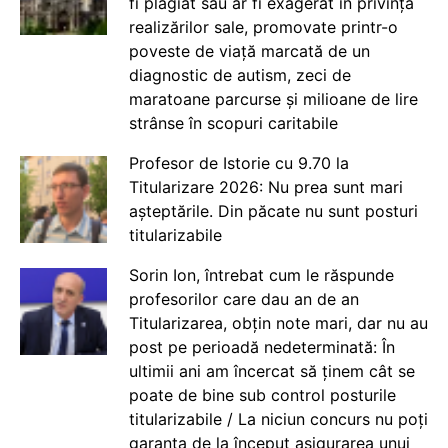
fi plagiat sau ar fi exagerat în privința
realizărilor sale, promovate printr-o
poveste de viață marcată de un
diagnostic de autism, zeci de
maratoane parcurse și milioane de lire
strânse în scopuri caritabile
Profesor de Istorie cu 9.70 la
Titularizare 2026: Nu prea sunt mari
așteptările. Din păcate nu sunt posturi
titularizabile
Sorin Ion, întrebat cum le răspunde
profesorilor care dau an de an
Titularizarea, obțin note mari, dar nu au
post pe perioadă nedeterminată: În
ultimii ani am încercat să ținem cât se
poate de bine sub control posturile
titularizabile / La niciun concurs nu poți
garanta de la început asigurarea unui