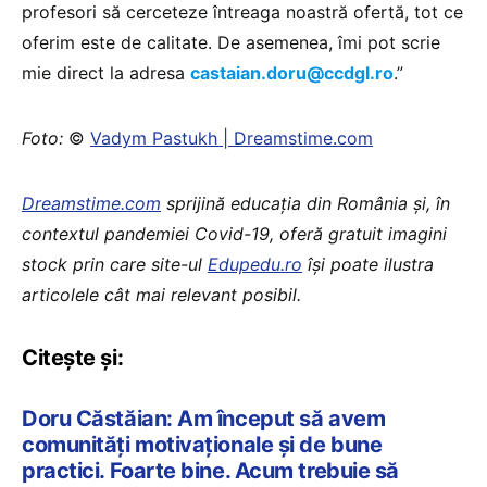
profesori să cerceteze întreaga noastră ofertă, tot ce
oferim este de calitate. De asemenea, îmi pot scrie
mie direct la adresa
castaian.doru@ccdgl.ro
.”
Foto:
©
Vadym Pastukh | Dreamstime.com
Dreamstime.com
sprijină educaţia din România şi, în
contextul pandemiei Covid-19, oferă gratuit imagini
stock prin care site-ul
Edupedu.ro
îşi poate ilustra
articolele cât mai relevant posibil.
Citește și:
Doru Căstăian: Am început să avem
comunități motivaționale și de bune
practici. Foarte bine. Acum trebuie să