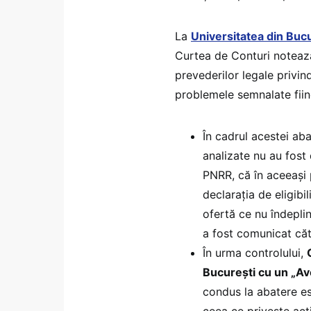
La
Universitatea din Buc
Curtea de Conturi notează
prevederilor legale privind
problemele semnalate fiind
În cadrul acestei abat
analizate nu au fost 
PNRR, că în aceeași
declarația de eligibi
ofertă ce nu îndepline
a fost comunicat căt
În urma controlului,
București cu un „Ave
condus la abatere es
ceea ce privește activ