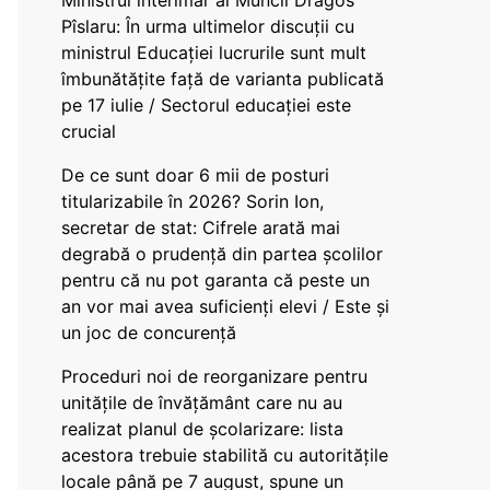
Ministrul interimar al Muncii Dragos
Pîslaru: În urma ultimelor discuții cu
ministrul Educației lucrurile sunt mult
îmbunătățite față de varianta publicată
pe 17 iulie / Sectorul educației este
crucial
De ce sunt doar 6 mii de posturi
titularizabile în 2026? Sorin Ion,
secretar de stat: Cifrele arată mai
degrabă o prudență din partea școlilor
pentru că nu pot garanta că peste un
an vor mai avea suficienți elevi / Este și
un joc de concurență
Proceduri noi de reorganizare pentru
unitățile de învățământ care nu au
realizat planul de școlarizare: lista
acestora trebuie stabilită cu autoritățile
locale până pe 7 august, spune un