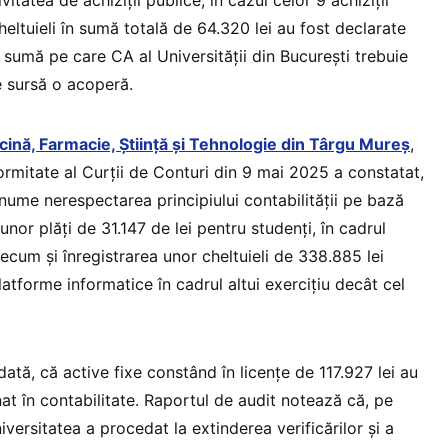
Cheltuieli în sumă totală de 64.320 lei au fost declarate
 sumă pe care CA al Universității din București trebuie
ce sursă o acoperă.
cină, Farmacie, Știință și Tehnologie din Târgu Mureș
,
ormitate al Curții de Conturi din 9 mai 2025 a constatat,
nume nerespectarea principiului contabilității pe bază
nor plăți de 31.147 de lei pentru studenți, în cadrul
cum și înregistrarea unor cheltuieli de 338.885 lei
atforme informatice în cadrul altui exercițiu decât cel
dată, că active fixe constând în licențe de 117.927 lei au
at în contabilitate. Raportul de audit notează că, pe
niversitatea a procedat la extinderea verificărilor și a