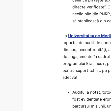
directe verificate”. 
neeligibile din PNRR,
să stabilească din 
La
Universitatea de Medi
raportul de audit de conf
din nou, neconformități, a
de angajamente în cadrul u
programului Erasmus+, pre
pentru suport tehnic pe pl
adecvat.
Auditul a notat, toto
fost evidențiate eron
parcursul misiunii, u