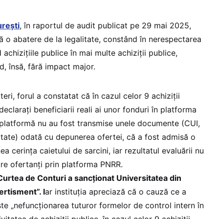
urești
, în raportul de audit publicat pe 29 mai 2025,
 o abatere de la legalitate, constând în nerespectarea
 achizițiile publice în mai multe achiziții publice,
, însă, fără impact major.
eri, forul a constatat că în cazul celor 9 achiziții
declarați beneficiarii reali ai unor fonduri în platforma
 platformă nu au fost transmise unele documente (CUI,
litate) odată cu depunerea ofertei, că a fost admisă o
a cerința caietului de sarcini, iar rezultatul evaluării nu
re ofertanți prin platforma PNRR.
Curtea de Conturi a sancționat Universitatea din
rtisment”. I
ar instituția apreciază că o cauză ce a
te „nefuncționarea tuturor formelor de control intern în
itatea de achiziții publice, în cazul celor 9 achiziții