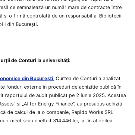
presă ce semnalează un număr mare de contracte între
 și o firmă controlată de un responsabil al Bibliotecii
l I din București.
urții de Conturi la universități:
conomice din București
, Curtea de Conturi a analizat
te fonduri externe în proceduri de achiziție publică în
vit raportului de audit publicat pe 2 iunie 2025. Acestea
 Assets” și „AI for Energy Finance”, au presupus achiziții
nică de calcul de la o companie, Rapido Works SRL
ui proiect s-au cheltuit 314.446 lei, iar în al doilea