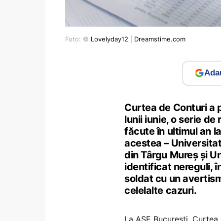
Foto: ©
Lovelyday12
|
Dreamstime.com
Adau
Curtea de Conturi a pu
lunii iunie, o serie d
făcute în ultimul an la
acestea – Universita
din Târgu Mureș și Un
identificat nereguli,
soldat cu un avertism
celelalte cazuri.
La ASE București, Curtea d