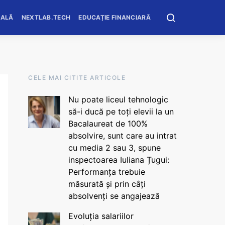
OALĂ
NEXTLAB.TECH
EDUCAȚIE FINANCIARĂ
CELE MAI CITITE ARTICOLE
Nu poate liceul tehnologic
să-i ducă pe toți elevii la un
Bacalaureat de 100%
absolvire, sunt care au intrat
cu media 2 sau 3, spune
inspectoarea Iuliana Țugui:
Performanța trebuie
măsurată și prin câți
absolvenți se angajează
Evoluția salariilor