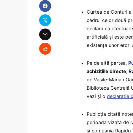
Curtea de Conturi a c
cadrul celor două pr
declară că efectuarea
artificială și este p
existența unor erori
Pe de altă partea,
P
achizițiile directe,
de Vasile-Marian Oan
Biblioteca Centrală U
vezi și o
declarație 
Publicția citată not
perioada vizată de ra
și compania Rapido 