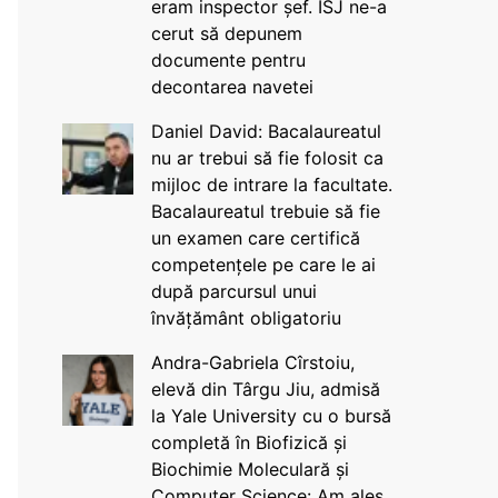
eram inspector șef. ISJ ne-a
cerut să depunem
documente pentru
decontarea navetei
Daniel David: Bacalaureatul
nu ar trebui să fie folosit ca
mijloc de intrare la facultate.
Bacalaureatul trebuie să fie
un examen care certifică
competențele pe care le ai
după parcursul unui
învățământ obligatoriu
Andra-Gabriela Cîrstoiu,
elevă din Târgu Jiu, admisă
la Yale University cu o bursă
completă în Biofizică și
Biochimie Moleculară și
Computer Science: Am ales