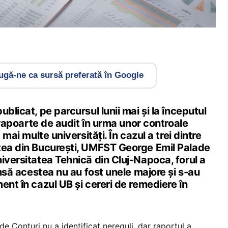
gă-ne ca sursă preferată în Google
blicat, pe parcursul lunii mai și la începutul
e rapoarte de audit în urma unor controale
 mai multe universități. În cazul a trei dintre
tea din București, UMFST George Emil Palade
iversitatea Tehnică din Cluj-Napoca, forul a
 însă acestea nu au fost unele majore și s-au
ent în cazul UB și cereri de remediere în
e Conturi nu a identificat nereguli, dar raportul a