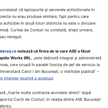
onstatat că laptopurile și serverele achiziționate în
oiecte nu erau produse similare, fapt pentru care
 achiziției în două loturi distincte nu este o divizare
ermisă. Curtea de Conturi nu constată, drept urmare,
 sau nereguli.
uterea.ro
notează că firma de la care ASE a făcut
 Rapido Works SRL
, „este deținută integral și administrată
cea, care ocupă în paralel funcția de șef de serviciu la
niversitară Carol I din București, o instituție publică” –
de interese recentă a acestuia
.
ează „foarte multe contracte acordate direct” după
portul Curții de Conturi, în relația dintre ASE București
Works.