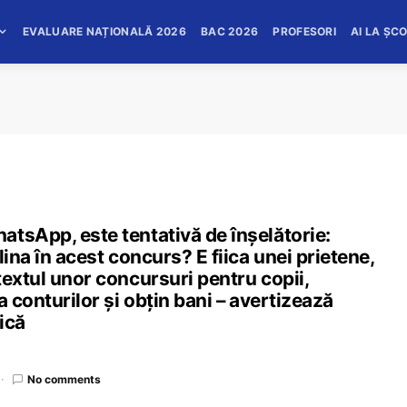
EVALUARE NAȚIONALĂ 2026
BAC 2026
PROFESORI
AI LA ȘC
tsApp, este tentativă de înșelătorie:
lina în acest concurs? E fiica unei prietene,
textul unor concursuri pentru copii,
a conturilor și obțin bani – avertizează
ică
No comments