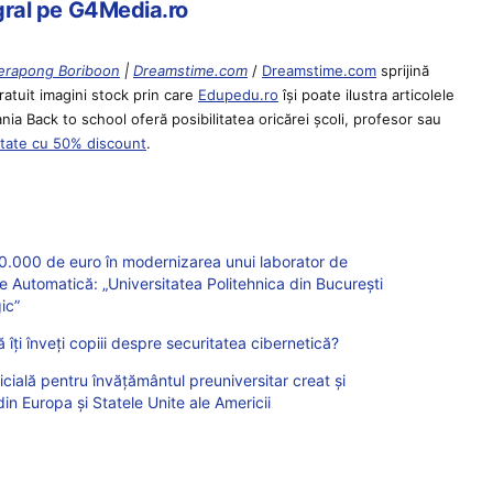
egral pe G4Media.ro
erapong Boriboon
|
Dreamstime.com
/
Dreamstime.com
sprijină
ratuit imagini stock prin care
Edupedu.ro
îşi poate ilustra articolele
nia Back to school oferă posibilitatea oricărei școli, profesor sau
itate cu 50% discount
.
50.000 de euro în modernizarea unui laborator de
e Automatică: „Universitatea Politehnica din Bucureşti
ic”
 îți înveți copiii despre securitatea cibernetică?
ficială pentru învățământul preuniversitar creat și
din Europa și Statele Unite ale Americii