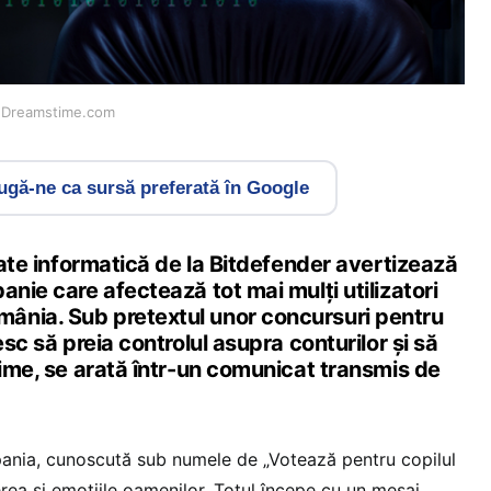
| Dreamstime.com
gă-ne ca sursă preferată în Google
itate informatică de la Bitdefender avertizează
anie care afectează tot mai mulți utilizatori
ânia. Sub pretextul unor concursuri pentru
esc să preia controlul asupra conturilor și să
time, se arată într-un comunicat transmis de
pania, cunoscută sub numele de „Votează pentru copilul
ea și emoțiile oamenilor. Totul începe cu un mesaj