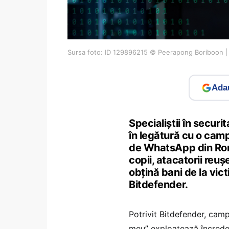
Sursa foto: ID 129896215 © Peerapong Boriboon 
Adau
Specialiștii în secur
în legătură cu o camp
de WhatsApp din Rom
copii, atacatorii reuș
obțină bani de la vic
Bitdefender.
Potrivit Bitdefender, cam
meu” exploatează încreder