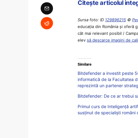
Citește articolul int
Sursa foto: ID
129896215
©
Pe
educaţia din România şi oferă g
cât mai relevant posibil / Campa
elev
să descarce imagini de cal
Similare
Bitdefender a investit peste 
informatică de la Facultatea d
reprezintă un partener strateg
Bitdefender: De ce ar trebui să
Primul curs de Inteligență arti
susținut de specialiști români 