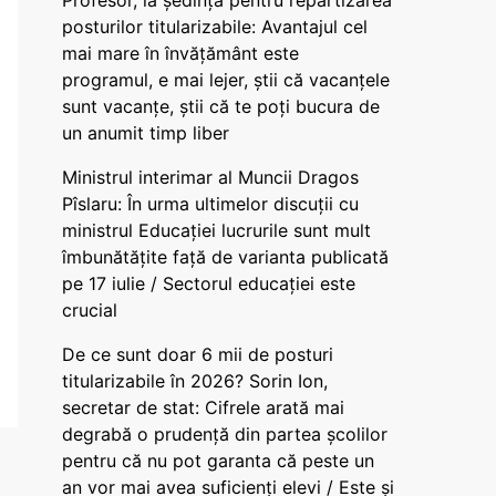
Profesor, la ședința pentru repartizarea
posturilor titularizabile: Avantajul cel
mai mare în învățământ este
programul, e mai lejer, știi că vacanțele
sunt vacanţe, știi că te poți bucura de
un anumit timp liber
Ministrul interimar al Muncii Dragos
Pîslaru: În urma ultimelor discuții cu
ministrul Educației lucrurile sunt mult
îmbunătățite față de varianta publicată
pe 17 iulie / Sectorul educației este
crucial
De ce sunt doar 6 mii de posturi
titularizabile în 2026? Sorin Ion,
secretar de stat: Cifrele arată mai
degrabă o prudență din partea școlilor
pentru că nu pot garanta că peste un
an vor mai avea suficienți elevi / Este și