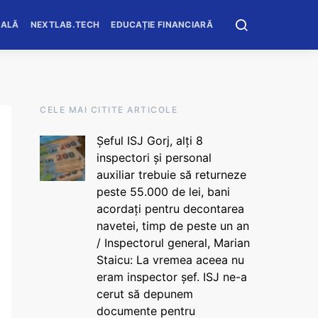
OALĂ
NEXTLAB.TECH
EDUCAȚIE FINANCIARĂ
CELE MAI CITITE ARTICOLE
Șeful ISJ Gorj, alți 8
inspectori și personal
auxiliar trebuie să returneze
peste 55.000 de lei, bani
acordați pentru decontarea
navetei, timp de peste un an
/ Inspectorul general, Marian
Staicu: La vremea aceea nu
eram inspector șef. ISJ ne-a
cerut să depunem
documente pentru