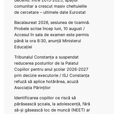
deceniu. Între 2015-2025, spațiul
comunitar a crescut masiv cheltuielile
de cercetare – ultimele date Eurostat
Bacalaureat 2026, sesiunea de toamnă.
Probele scrise încep luni, 10 august /
Accesul în sala de examen este permis
până la ora 8:30, anunță Ministerul
Educației
Tribunalul Constanța a suspendat
reducerea posturilor de la Palatul
Copiilor pentru anul școlar 2026-2027
prin decizie executorie / ISJ Constanța
refuză să aplice hotărârea, acuză
Asociația Părinților
Identificarea copiilor ce riscă să
părăsească școala, la adolescență, fără
să-și găsească loc de muncă (NEET) ar