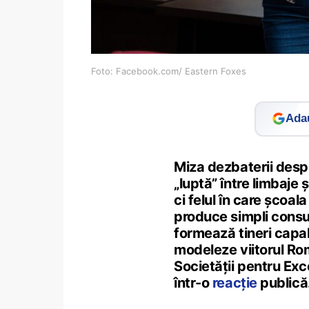
Foto: Facebook.com/ Eastern Foxes
Adau
Miza dezbaterii desp
„luptă” între limbaje 
ci felul în care școal
produce simpli consu
formează tineri capab
modeleze viitorul Rom
Societății pentru Exc
într-o
reacție
publică