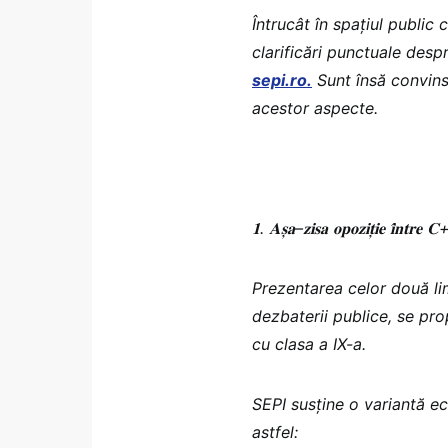
Întrucât în spațiul public 
clarificări punctuale desp
sepi.ro.
Sunt însă convinsă
acestor aspecte.
𝟏
.
𝐀𝐬̦𝐚
–
𝐳𝐢𝐬𝐚
𝐨𝐩𝐨𝐳𝐢𝐭̦𝐢𝐞
𝐢̂𝐧𝐭𝐫𝐞
𝐂
Prezentarea celor două li
dezbaterii publice, se pro
cu clasa a IX-a.
SEPI susține o variantă ec
astfel: