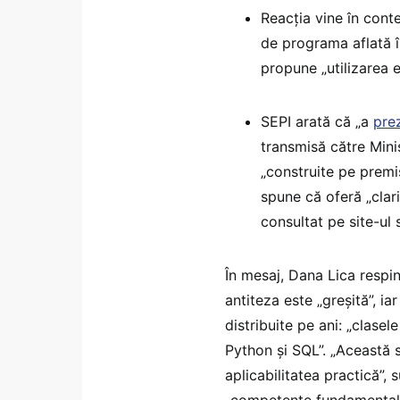
Reacția vine în conte
de programa aflată î
propune „utilizarea e
SEPI arată că „a
pre
transmisă către Minist
„construite pe premi
spune că oferă „clar
consultat pe site-ul s
În mesaj, Dana Lica respi
antiteza este „greșită”, ia
distribuite pe ani: „clasel
Python și SQL”. „Această s
aplicabilitatea practică”, 
„competențe fundamentale 