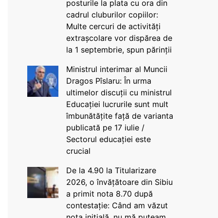
posturile la plata cu ora din
cadrul cluburilor copiilor:
Multe cercuri de activități
extrașcolare vor dispărea de
la 1 septembrie, spun părinții
Ministrul interimar al Muncii
Dragos Pîslaru: În urma
ultimelor discuții cu ministrul
Educației lucrurile sunt mult
îmbunătățite față de varianta
publicată pe 17 iulie /
Sectorul educației este
crucial
De la 4.90 la Titularizare
2026, o învățătoare din Sibiu
a primit nota 8.70 după
contestație: Când am văzut
nota inițială, nu mă puteam