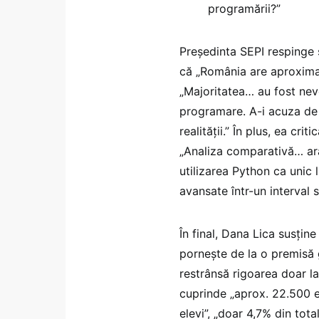
programării?”
Președinta SEPI respinge ș
că „România are aproximat
„Majoritatea… au fost nevo
programare. A-i acuza de 
realității.” În plus, ea cri
„Analiza comparativă… ara
utilizarea Python ca unic
avansate într-un interval 
În final, Dana Lica susțin
pornește de la o premisă 
restrânsă rigoarea doar l
cuprinde „aprox. 22.500 el
elevi”, „doar 4,7% din total