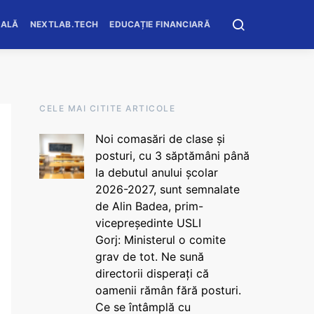
OALĂ
NEXTLAB.TECH
EDUCAȚIE FINANCIARĂ
CELE MAI CITITE ARTICOLE
Noi comasări de clase și
posturi, cu 3 săptămâni până
la debutul anului școlar
2026-2027, sunt semnalate
de Alin Badea, prim-
vicepreședinte USLI
Gorj: Ministerul o comite
grav de tot. Ne sună
directorii disperați că
oamenii rămân fără posturi.
Ce se întâmplă cu