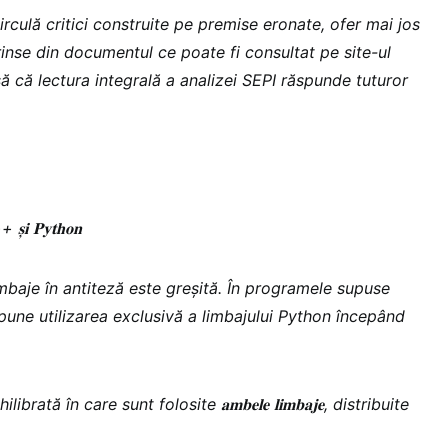
circulă critici construite pe premise eronate, ofer mai jos
rinse din documentul ce poate fi consultat pe site-ul
 că lectura integrală a analizei SEPI răspunde tuturor
++
𝐬̦𝐢
𝐏𝐲𝐭𝐡𝐨𝐧
mbaje în antiteză este greșită. În programele supuse
pune utilizarea exclusivă a limbajului Python începând
hilibrată în care sunt folosite
𝐚𝐦𝐛𝐞𝐥𝐞
𝐥𝐢𝐦𝐛𝐚𝐣𝐞
, distribuite