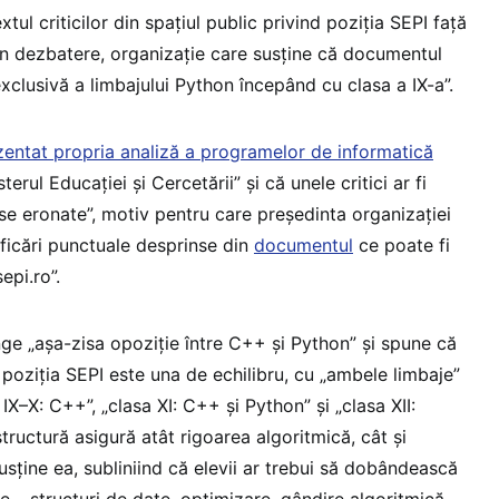
xtul criticilor din spațiul public privind poziția SEPI față
n dezbatere, organizație care susține că documentul
xclusivă a limbajului Python începând cu clasa a IX-a”.
zentat propria analiză a programelor de informatică
erul Educației și Cercetării” și că unele critici ar fi
se eronate”, motiv pentru care președinta organizației
ificări punctuale desprinse din
documentul
ce poate fi
epi.ro”.
nge „așa-zisa opoziție între C++ și Python” și spune că
r poziția SEPI este una de echilibru, cu „ambele limbaje”
e IX–X: C++”, „clasa XI: C++ și Python” și „clasa XII:
tructură asigură atât rigoarea algoritmică, cât și
susține ea, subliniind că elevii ar trebui să dobândească
– structuri de date, optimizare, gândire algoritmică –