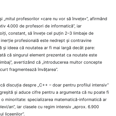
i „mitul profesorilor «care nu vor să învețe»”, afirmând
iv 4.000 de profesori de informatică”, iar
iți, constant, să învețe cel puțin 2–3 limbaje de
inerție profesională este nedrept și contravine
tică și ideea că noutatea ar fi mai largă decât pare:
tă că singurul element prezentat ca noutate este
 limbaj”, avertizând că „introducerea multor concepte
scurt fragmentează învățarea”.
e că discuția despre „C++ – doar pentru profilul intensiv”
greșită și aduce cifre pentru a argumenta că nu poate fi
a o minoritate: specializarea matematică-informatică ar
evi/an”, iar clasele cu regim intensiv „aprox. 6.900
ul liceenilor”.