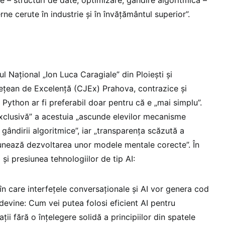
erne cerute în industrie și în învățământul superior”.
ul Național „Ion Luca Caragiale” din Ploiești și
ețean de Excelență (CJEx) Prahova, contrazice și
 Python ar fi preferabil doar pentru că e „mai simplu”.
xclusivă” a acestuia „ascunde elevilor mecanisme
gândirii algoritmice”, iar „transparența scăzută a
nează dezvoltarea unor modele mentale corecte”. În
 și presiunea tehnologiilor de tip AI:
 în care interfețele conversaționale și AI vor genera cod
devine: Cum vei putea folosi eficient AI pentru
ții fără o înțelegere solidă a principiilor din spatele