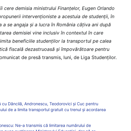
 îi cere demisia ministrului Finanțelor, Eugen Orlando
propunerii intervenționiste a acestuia de
studenții, în
la a se angaja și a lucra în România câțiva ani după
itarea demisiei vine inclusiv în contextul în care
imita beneficiile studenților la transportul pe calea
itică fiscală dezastruoasă și împovărătoare pentru
 comunicat de presă transmis, luni, de Liga Studenților.
că cu Dăncilă, Andronescu, Teodorovici și Cuc pentru
lui de a limita transportul gratuit cu trenul și acordarea
ronescu: Ne-a transmis că limitarea numărului de