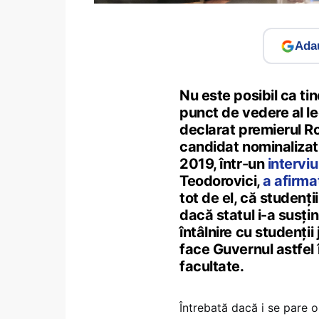
Adau
Nu este posibil ca tine
punct de vedere al leg
declarat premierul Ro
candidat nominalizat 
2019, într-un
intervi
Teodorovici,
a afirma
tot de el, că studenți
dacă statul i-a susțin
întâlnire cu studenții
face Guvernul astfel 
facultate.
Întrebată dacă i se pare o 