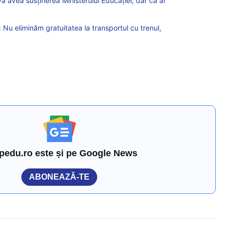
 va avea susținerea Ministerului Educației, dar că ar
u: Nu eliminăm gratuitatea la transportul cu trenul,
pedu.ro este și pe Google News
ABONEAZĂ-TE