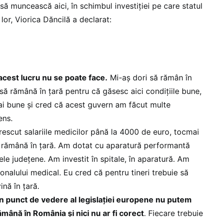
să muncească aici, în schimbul investiției pe care statul
or, Viorica Dăncilă a declarat:
 acest lucru nu se poate face.
Mi-aș dori să rămân în
 să rămână în țară pentru că găsesc aici condițiile bune,
mai bune și cred că acest guvern am făcut multe
ens.
escut salariile medicilor până la 4000 de euro, tocmai
ă rămână în țară. Am dotat cu aparatură performantă
le județene. Am investit în spitale, în aparatură. Am
sonalului medical. Eu cred că pentru tineri trebuie să
ină în țară.
in punct de vedere al legislației europene nu putem
ămână în România și nici nu ar fi corect
. Fiecare trebuie