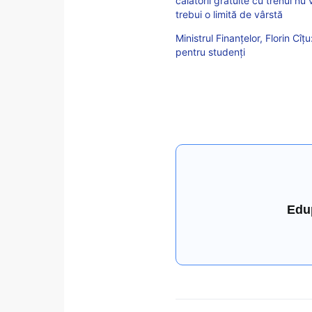
călătorii gratuite cu trenul nu
trebui o limită de vârstă
Ministrul Finanțelor, Florin Cîț
pentru studenți
Edu