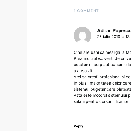
1 COMMENT
Adrian Popesc
25 iulie 2019 la 13
Cine are bani sa mearga la fac
Prea multi absolventi de univer
cetatenii i-au platit cursurile 
a absolvit .
Vrei sa cresti profesional si e
In plus ; majoritatea celor car
sistemul bugetar care plateste 
Asta este motorul sistemului pu
salarii pentru cursuri , licente
Reply