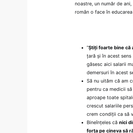
noastre, un număr de ani, 
român o face în educarea l
”
Știți foarte bine că
țară și în acest sens
găsesc aici salarii 
demersuri în acest s
Să nu uităm că am cr
pentru ca medicii s
aproape toate spitale
crescut salariile per
crem condiții ca să v
Bineînțeles că
nici d
forța pe cineva să r