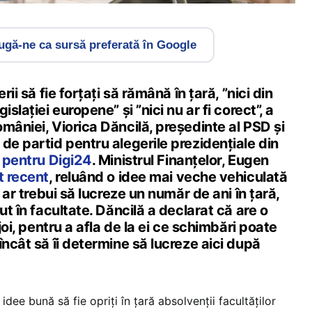
gă-ne ca sursă preferată în Google
rii să fie forțați să rămână în țară, ”nici din
islației europene” și ”nici nu ar fi corect”, a
mâniei, Viorica Dăncilă, președinte al PSD și
de partid pentru alegerile prezidențiale din
u pentru Digi24
. Ministrul Finanțelor, Eugen
t recent
, reluând o idee mai veche vehiculată
i ar trebui să lucreze un număr de ani în țară,
ut în facultate. Dăncilă a declarat că are o
 joi, pentru a afla de la ei ce schimbări poate
încât să îi determine să lucreze aici după
idee bună să fie opriți în țară absolvenții facultăților