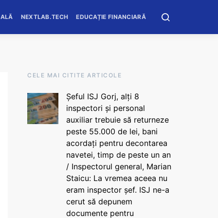
OALĂ
NEXTLAB.TECH
EDUCAȚIE FINANCIARĂ
CELE MAI CITITE ARTICOLE
Șeful ISJ Gorj, alți 8
inspectori și personal
auxiliar trebuie să returneze
peste 55.000 de lei, bani
acordați pentru decontarea
navetei, timp de peste un an
/ Inspectorul general, Marian
Staicu: La vremea aceea nu
eram inspector șef. ISJ ne-a
cerut să depunem
documente pentru