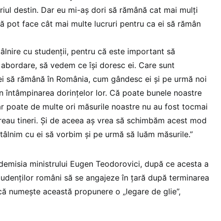
riul destin. Dar eu mi-aș dori să rămână cat mai mulți
să pot face cât mai multe lucruri pentru ca ei să rămân
âlnire cu studenții, pentru că este important să
bordare, să vedem ce își doresc ei. Care sunt
 ei să rămână în România, cum gândesc ei și pe urmă noi
n întâmpinarea dorințelor lor. Că poate bunele noastre
dar poate de multe ori măsurile noastre nu au fost tocmai
oreau tineri. Și de aceea aș vrea să schimbăm acest mod
tâlnim cu ei să vorbim și pe urmă să luăm măsurile.”
r demisia ministrului Eugen Teodorovici, după ce acesta a
tudenților români să se angajeze în țară după terminarea
ă numește această propunere o „legare de glie”,