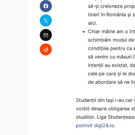
să-și creioneze prop
tineri în România și 
aici.
Chiar mâine am o înt
schimbăm modul de a
condițiile pentru ca
să venim cu măsuri î
intenții au existat, 
cele pe care și le d
de abordare să ne în
Studenții din Iași i-au ce
vorbit despre obligarea s
studiilor.
Liga Studențeasc
potrivit digi24.ro
.