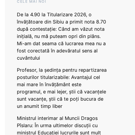
CELE MAI NOI
De la 4.90 la Titularizare 2026, o
învățătoare din Sibiu a primit nota 8.70
după contestație: Când am văzut nota
inițială, nu mă puteam opri din plâns.
Mi-am dat seama că lucrarea mea nu a
fost corectată în adevăratul sens al
cuvântului
Profesor, la ședința pentru repartizarea
posturilor titularizabile: Avantajul cel
mai mare în învățământ este
programul, e mai lejer, știi că vacanțele
sunt vacanţe, știi că te poți bucura de
un anumit timp liber
Ministrul interimar al Muncii Dragos
Pîslaru: În urma ultimelor discuții cu
ministrul Educației lucrurile sunt mult