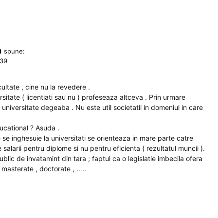
u
spune:
:39
ultate , cine nu la revedere .
sitate ( licentiati sau nu ) profeseaza altceva . Prin urmare
la universitate degeaba . Nu este util societatii in domeniul in care
ducational ? Asuda .
e se inghesuie la universitati se orienteaza in mare parte catre
salarii pentru diplome si nu pentru eficienta ( rezultatul muncii ).
blic de invatamint din tara ; faptul ca o legislatie imbecila ofera
 , masterate , doctorate , …..