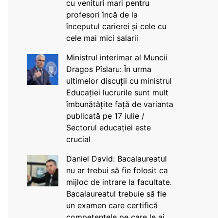
cu venituri mari pentru
profesori încă de la
începutul carierei și cele cu
cele mai mici salarii
Ministrul interimar al Muncii
Dragos Pîslaru: În urma
ultimelor discuții cu ministrul
Educației lucrurile sunt mult
îmbunătățite față de varianta
publicată pe 17 iulie /
Sectorul educației este
crucial
Daniel David: Bacalaureatul
nu ar trebui să fie folosit ca
mijloc de intrare la facultate.
Bacalaureatul trebuie să fie
un examen care certifică
competențele pe care le ai