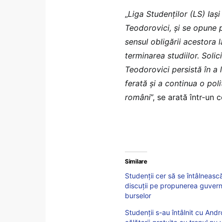
„
Liga Studenților (LS) Iași
Teodorovici, și se opune 
sensul obligării acestora 
terminarea studiilor. Solic
Teodorovici persistă în a l
ferată și a continua o pol
români
”, se arată într-un
Similare
Studenții cer să se întâlneas
discuții pe propunerea guvernu
burselor
Studenții s-au întâlnit cu And