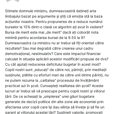
Stimate domnule ministru, dumneavoastră dețineți arta
limbajului bazat pe argumente și știți că emoția stă la baza
acțiunilor noastre. Pentru propunerea de a reduce numărul
burselor la 15% dintr-o clasă ce algoritm ați avut în vedere?
Bursa de merit este mai „de merit” dacă ați coborât nota
minimă pentru acordarea bursei de la 9.50 la 9?
Dumneavoastra ca ministru nu ar trebui să fiți orientat către
rezultate? Sau mai degrabă către crearea unui cadru
demotivațional, nestimulativ? Care este impactul financiar
calculat în situația aplicării acestor modificări propuse de dvs?
Cu cât ajutați reducerea deficitului bugetar în acest mod?
Copiii nostri sunt „educați” de către noi, părinții, prin meditații
susținute, plătite cu eforturi mari de către unii dintre părinți, nu
ne putem rezuma la „calitatea” procesului de învățământ
practicat azi în școli. Cunoașteți realitatea din școli? Aceste
lucruri ar trebui să vă preocupe pentru copiii nostri și viitorul
țării. De ce achesați la „umplerea” unei găuri bugetare
generate de decizii politice din alte zone ale economiei prin
afectarea unor copiii care își dau silința să învețe și să fie un
garant al viitorului acestei țări? Susțineți valorile, promovați