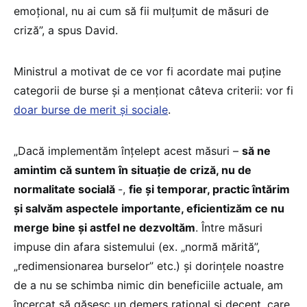
emoțional, nu ai cum să fii mulțumit de măsuri de
criză”, a spus David.
Ministrul a motivat de ce vor fi acordate mai puține
categorii de burse și a menționat câteva criterii: vor fi
doar burse de merit și sociale
.
„Dacă implementăm înțelept acest măsuri –
să ne
amintim că suntem în situație de criză, nu de
normalitate socială
-,
fie și temporar, practic întărim
și salvăm aspectele importante, eficientizăm ce nu
merge bine și astfel ne dezvoltăm
. Între măsuri
impuse din afara sistemului (ex. „normă mărită”,
„redimensionarea burselor” etc.) și dorințele noastre
de a nu se schimba nimic din beneficiile actuale, am
încercat să găsesc un demers rațional și decent, care