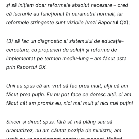
și să inițiem doar reformele absolut necesare – cred
că lucrurile au funcționat în parametrii normali, iar
reformele stringente sunt vizibile (vezi Raport
ul QX);
(3) să fac un diagnostic al sistemului de educație-
cercetare, cu propuneri de soluții și reforme de
implementat pe termen mediu-lung – am făcut asta
prin Raportul QX
.
Unii au spus că am vrut să fac prea mult, alții că am
făcut prea puțin. Eu nu pot face ce doresc alții, ci am
făcut cât am promis eu, nici mai mult și nici mai puțin!
Sincer și direct spus, fără să mă plâng sau să
dramatizez, nu am căutat poziția de ministru, am
venit cu un angajament pentru un mandat, lăsând