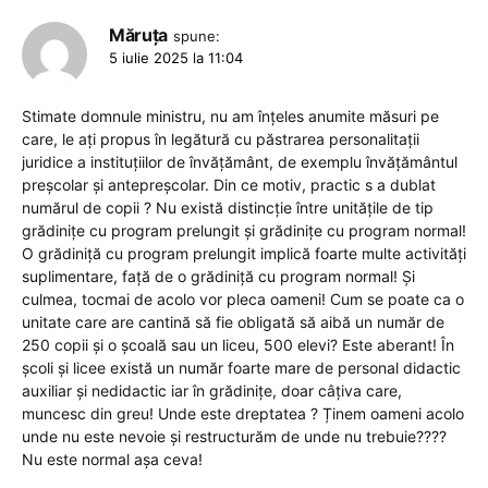
Măruța
spune:
5 iulie 2025 la 11:04
Stimate domnule ministru, nu am înțeles anumite măsuri pe
care, le ați propus în legătură cu păstrarea personalitații
juridice a instituțiilor de învățământ, de exemplu învățământul
preșcolar și antepreșcolar. Din ce motiv, practic s a dublat
numărul de copii ? Nu există distincție între unitățile de tip
grădinițe cu program prelungit și grădinițe cu program normal!
O grădiniță cu program prelungit implică foarte multe activități
suplimentare, față de o grădiniță cu program normal! Și
culmea, tocmai de acolo vor pleca oameni! Cum se poate ca o
unitate care are cantină să fie obligată să aibă un număr de
250 copii și o școală sau un liceu, 500 elevi? Este aberant! În
școli și licee există un număr foarte mare de personal didactic
auxiliar și nedidactic iar în grădinițe, doar câțiva care,
muncesc din greu! Unde este dreptatea ? Ținem oameni acolo
unde nu este nevoie și restructurăm de unde nu trebuie????
Nu este normal așa ceva!