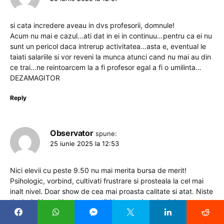
si cata incredere aveau in dvs profesorii, domnule!
Acum nu mai e cazul…ati dat in ei in continuu…pentru ca ei nu
sunt un pericol daca intrerup activitatea…asta e, eventual le
taiati salariile si vor reveni la munca atunci cand nu mai au din
ce trai…ne reintoarcem la a fi profesor egal a fi o umilinta…
DEZAMAGITOR
Reply
Observator
spune:
25 iunie 2025 la 12:53
Nici elevii cu peste 9.50 nu mai merita bursa de merit!
Psihologic, vorbind, cultivati frustrare si prosteala la cel mai
inalt nivel. Doar show de cea mai proasta calitate si atat. Niste
ticalosi si ipocriti, asta sunteti! Nu sunteti acolo nici macar pe
un vot corect, sunteti rezultatul unor uneltiri si stiti bine asta!
Despre ce sacrificiu vorbim??? Al populatiei, evident. Cum