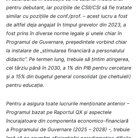
pentru debutant, iar pozițiile de CSII/CSI să fie tratate
similar cu pozițiile de conf./prof. – acest lucru a fost
de altfel deja angajat în timpul grevelor din 2023, a
fost prins în diverse norme legale și unele chiar în
Programul de Guvernare, președintele vorbind chiar
la instalare de „stimularea financiară a personalului
didactic”. Pe termen lung, trebuie să țintim atingerea,
cel târziu până în 2030, a 1% din PIB pentru cercetare
și a 15% din bugetul general consolidat (pe cheltuieli)
pentru educație.
Pentru a asigura toate lucrurile menționate anterior –
Programul bazat pe Raportul QX și aspectele
încurajatoare din componenta economico-financiară
a Programului de Guvernare (2025 – 2028) -, trebuie
însă să ne asumăm eficientizări paradigmatice dificile