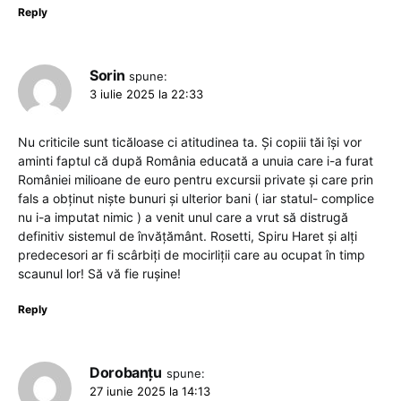
Reply
Sorin
spune:
3 iulie 2025 la 22:33
Nu criticile sunt ticăloase ci atitudinea ta. Și copiii tăi își vor
aminti faptul că după România educată a unuia care i-a furat
României milioane de euro pentru excursii private și care prin
fals a obținut niște bunuri și ulterior bani ( iar statul- complice
nu i-a imputat nimic ) a venit unul care a vrut să distrugă
definitiv sistemul de învățământ. Rosetti, Spiru Haret și alți
predecesori ar fi scârbiți de mocirliții care au ocupat în timp
scaunul lor! Să vă fie rușine!
Reply
Dorobanțu
spune:
27 iunie 2025 la 14:13