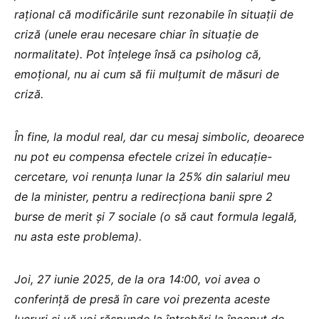
rațional că modificările sunt rezonabile în situații de
criză (unele erau necesare chiar în situație de
normalitate). Pot înțelege însă ca psiholog că,
emoțional, nu ai cum să fii mulțumit de măsuri de
criză.
În fine, la modul real, dar cu mesaj simbolic, deoarece
nu pot eu compensa efectele crizei în educație-
cercetare, voi renunța lunar la 25% din salariul meu
de la minister, pentru a redirecționa banii spre 2
burse de merit și 7 sociale (o să caut formula legală,
nu asta este problema).
Joi, 27 iunie 2025, de la ora 14:00, voi avea o
conferință de presă în care voi prezenta aceste
lucruri și vă voi răspunde la întrebări la început de