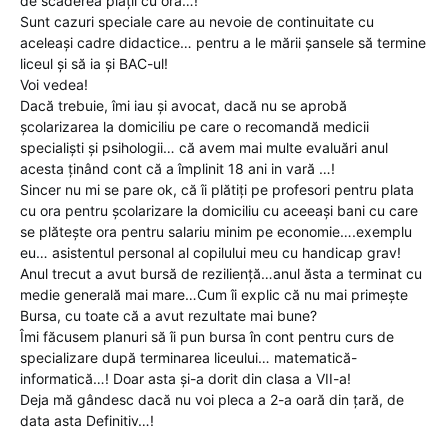
de scăderea plății cu ora…!
Sunt cazuri speciale care au nevoie de continuitate cu
aceleași cadre didactice… pentru a le mării șansele să termine
liceul și să ia și BAC-ul!
Voi vedea!
Dacă trebuie, îmi iau și avocat, dacă nu se aprobă
școlarizarea la domiciliu pe care o recomandă medicii
specialiști și psihologii… că avem mai multe evaluări anul
acesta ținând cont că a împlinit 18 ani in vară …!
Sincer nu mi se pare ok, că îi plătiți pe profesori pentru plata
cu ora pentru școlarizare la domiciliu cu aceeași bani cu care
se plătește ora pentru salariu minim pe economie….exemplu
eu… asistentul personal al copilului meu cu handicap grav!
Anul trecut a avut bursă de reziliență…anul ăsta a terminat cu
medie generală mai mare…Cum îi explic că nu mai primește
Bursa, cu toate că a avut rezultate mai bune?
Îmi făcusem planuri să îi pun bursa în cont pentru curs de
specializare după terminarea liceului… matematică-
informatică…! Doar asta și-a dorit din clasa a VII-a!
Deja mă gândesc dacă nu voi pleca a 2-a oară din țară, de
data asta Definitiv…!