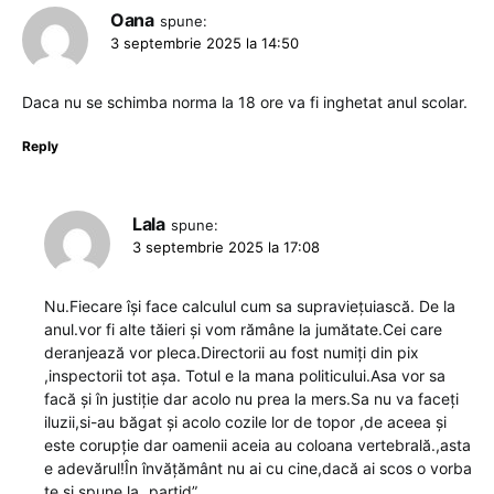
Oana
spune:
3 septembrie 2025 la 14:50
Daca nu se schimba norma la 18 ore va fi inghetat anul scolar.
Reply
Lala
spune:
3 septembrie 2025 la 17:08
Nu.Fiecare își face calculul cum sa supraviețuiască. De la
anul.vor fi alte tăieri și vom rămâne la jumătate.Cei care
deranjează vor pleca.Directorii au fost numiți din pix
,inspectorii tot așa. Totul e la mana politicului.Asa vor sa
facă și în justiție dar acolo nu prea la mers.Sa nu va faceți
iluzii,si-au băgat și acolo cozile lor de topor ,de aceea și
este corupție dar oamenii aceia au coloana vertebrală.,asta
e adevărul!În învățământ nu ai cu cine,dacă ai scos o vorba
te și spune la „partid”.