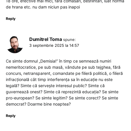
18 ore, efective mai mici, fara comasari, desfiintari, luat norma
de hrana etc. nu dam niciun pas inapoi
Reply
Dumitrel Toma
spune:
3 septembrie 2025 la 14:57
Ce simte domnul „Demisia!” în timp ce semnează numiri
nemeritocratice, pe sub masă, vândute pe sub tejghea, fără
concurs, netransparent, comandate pe filieră politică, o filieră
infracțională cât timp interferența sa în educație nu este
legală? Simte că servește interesul public? Simte că
guvernează onest? Simte că reprezintă educația? Se simte
pro-european? Se simte legitim? Se simte corect? Se simte
democrat? Doarme bine noaptea?
Reply