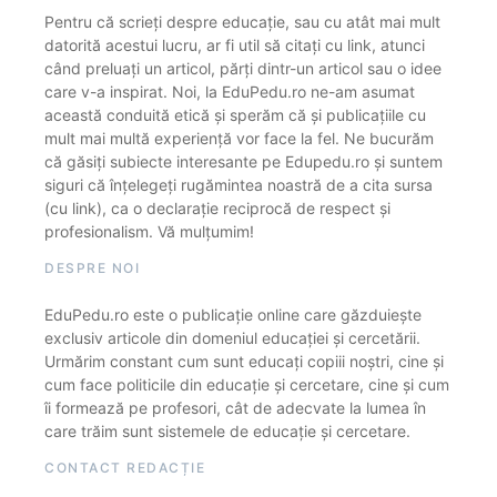
Pentru că scrieți despre educație, sau cu atât mai mult
datorită acestui lucru, ar fi util să citați cu link, atunci
când preluați un articol, părți dintr-un articol sau o idee
care v-a inspirat. Noi, la EduPedu.ro ne-am asumat
această conduită etică și sperăm că și publicațiile cu
mult mai multă experiență vor face la fel. Ne bucurăm
că găsiți subiecte interesante pe Edupedu.ro și suntem
siguri că înțelegeți rugămintea noastră de a cita sursa
(cu link), ca o declarație reciprocă de respect și
profesionalism. Vă mulțumim!
DESPRE NOI
EduPedu.ro este o publicație online care găzduiește
exclusiv articole din domeniul educației și cercetării.
Urmărim constant cum sunt educați copiii noștri, cine și
cum face politicile din educație și cercetare, cine și cum
îi formează pe profesori, cât de adecvate la lumea în
care trăim sunt sistemele de educație și cercetare.
CONTACT REDACȚIE