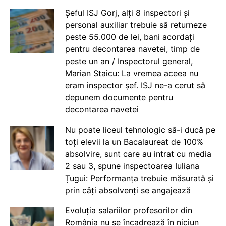
Șeful ISJ Gorj, alți 8 inspectori și
personal auxiliar trebuie să returneze
peste 55.000 de lei, bani acordați
pentru decontarea navetei, timp de
peste un an / Inspectorul general,
Marian Staicu: La vremea aceea nu
eram inspector șef. ISJ ne-a cerut să
depunem documente pentru
decontarea navetei
Nu poate liceul tehnologic să-i ducă pe
toți elevii la un Bacalaureat de 100%
absolvire, sunt care au intrat cu media
2 sau 3, spune inspectoarea Iuliana
Țugui: Performanța trebuie măsurată și
prin câți absolvenți se angajează
Evoluția salariilor profesorilor din
România nu se încadrează în niciun