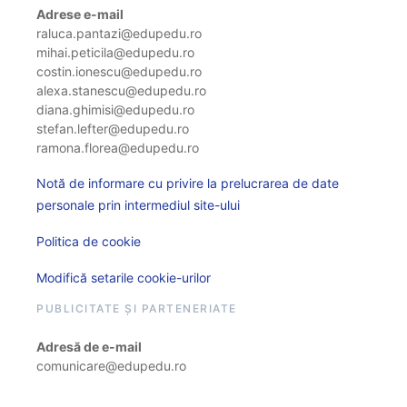
Adrese e-mail
raluca.pantazi@edupedu.ro
mihai.peticila@edupedu.ro
costin.ionescu@edupedu.ro
alexa.stanescu@edupedu.ro
diana.ghimisi@edupedu.ro
stefan.lefter@edupedu.ro
ramona.florea@edupedu.ro
Notă de informare cu privire la prelucrarea de date
personale prin intermediul site-ului
Politica de cookie
Modifică setarile cookie-urilor
PUBLICITATE ȘI PARTENERIATE
Adresă de e-mail
comunicare@edupedu.ro