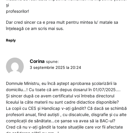
și
profesorilor!
Dar cred sincer ca e prea mult pentru mintea lu’ matale sa
înțeleagă ce am scris mai sus.
Reply
Corina
spune:
3 septembrie 2025 la 20:24
Domnule Ministru, eu încă aștept aprobarea școlarizării la
domiciliu…! Cu toate că am depus dosarul în 01/07/2025….
Și sincer după ce avem certificatul voi întreba directorul
liceului la câte materii nu sunt cadre didactice disponibile?
La copii cu CES și Handicap v-ați gândit? Că dacă se schimbă
profesorii anual, fiind autiști , cu discalculie, disgrafie și cu alte
complicații de sănătate…ce șanse va avea să ia BAC-ul?
Cred că nu v-ați gândit la toate situațiile care vor fii afectate