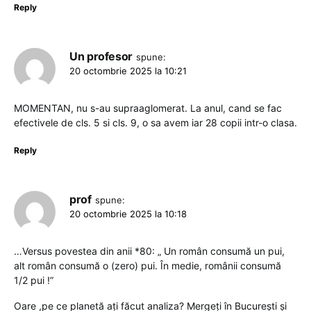
Reply
Un profesor
spune:
20 octombrie 2025 la 10:21
MOMENTAN, nu s-au supraaglomerat. La anul, cand se fac
efectivele de cls. 5 si cls. 9, o sa avem iar 28 copii intr-o clasa.
Reply
prof
spune:
20 octombrie 2025 la 10:18
…Versus povestea din anii *80: „ Un român consumă un pui,
alt român consumă o (zero) pui. În medie, românii consumă
1/2 pui !”
Oare ,pe ce planetă ați făcut analiza? Mergeți în București și