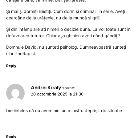
Și mai și dormiți liniștiți. Cum dorm și criminalii in serie. Aveți
cearcăne de la urâțenie, nu de la muncă și griji.
Și din întâmplare ați nimeri o decizie bună. La voi toate sunt in
defavoarea tuturor. Chiar așa ghinion aveți când gândiți?
Domnule David, nu sunteți psiholog. Dumneavoastră sunteți
clar TheRapist.
Reply
Andrei Kiraly
spune:
20 octombrie 2025 la 21:30
bineînțeles că nu avem nici un ministru depășit de situație
Reply