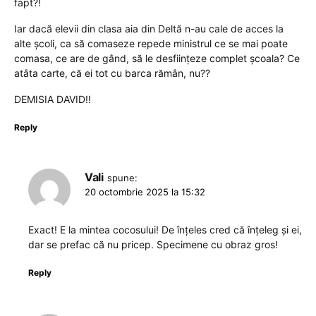
fapt?!
Iar dacă elevii din clasa aia din Deltă n-au cale de acces la
alte școli, ca să comaseze repede ministrul ce se mai poate
comasa, ce are de gând, să le desființeze complet școala? Ce
atâta carte, că ei tot cu barca rămân, nu??
DEMISIA DAVID!!
Reply
Vali
spune:
20 octombrie 2025 la 15:32
Exact! E la mintea cocosului! De înțeles cred că înțeleg și ei,
dar se prefac că nu pricep. Specimene cu obraz gros!
Reply