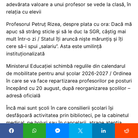
adevărata valoare a unui profesor se vede la clasă, în
relația cu elevii
Profesorul Petruț Rizea, despre plata cu ora: Dacă mă
apuc să strâng sticle și să le duc la SGR, câștig mai
mult într-o zi / Statul îți aruncă niște mărunțiș și îți
cere să-i spui „salariu”. Asta este umilință
instituționalizată
Ministerul Educației schimbă regulile din calendarul
de mobilitate pentru anul școlar 2026-2027 / Ordinea
în care se va face repartizarea profesorilor pe posturi
începând cu 20 august, după reorganizarea școlilor –
adresă oficială
Încă mai sunt școli în care consilierii școlari își
desfășoară activitatea prin biblioteci, pe la cabinetul
medical, pe holuri sau în cancelarii, atrage atenția
consilierul școlar Aura Stănculescu / Sunt spații
inadecvate în care copilul nu va destăinui nimic