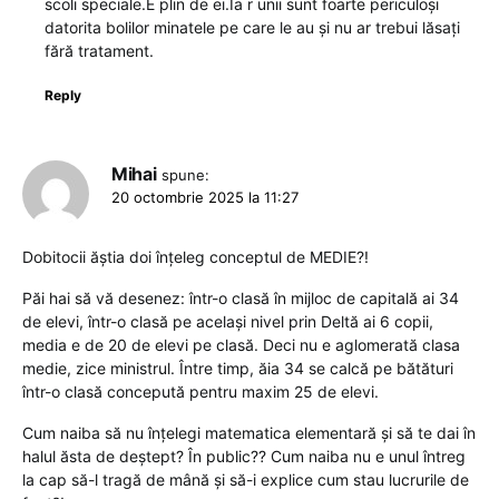
scoli speciale.E plin de ei.Ia r unii sunt foarte periculoși
datorita bolilor minatele pe care le au și nu ar trebui lăsați
fără tratament.
Reply
Mihai
spune:
20 octombrie 2025 la 11:27
Dobitocii ăștia doi înțeleg conceptul de MEDIE?!
Păi hai să vă desenez: într-o clasă în mijloc de capitală ai 34
de elevi, într-o clasă pe același nivel prin Deltă ai 6 copii,
media e de 20 de elevi pe clasă. Deci nu e aglomerată clasa
medie, zice ministrul. Între timp, ăia 34 se calcă pe bătături
într-o clasă concepută pentru maxim 25 de elevi.
Cum naiba să nu înțelegi matematica elementară și să te dai în
halul ăsta de deștept? În public?? Cum naiba nu e unul întreg
la cap să-l tragă de mână și să-i explice cum stau lucrurile de