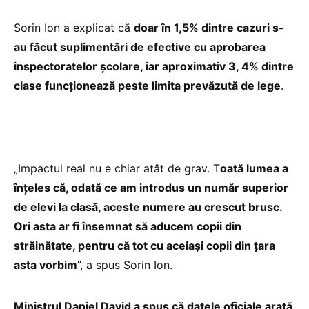
Sorin Ion a explicat că
doar în 1,5% dintre cazuri s-
au făcut suplimentări de efective cu aprobarea
inspectoratelor școlare, iar aproximativ 3, 4% dintre
clase funcționează peste limita prevăzută de lege
.
„Impactul real nu e chiar atât de grav. T
oată lumea a
înțeles că, odată ce am introdus un număr superior
de elevi la clasă, aceste numere au crescut brusc.
Ori asta ar fi însemnat să aducem copii din
străinătate, pentru că tot cu aceiași copii din țara
asta vorbim
”, a spus Sorin Ion.
Ministrul Daniel David a spus că datele oficiale arată