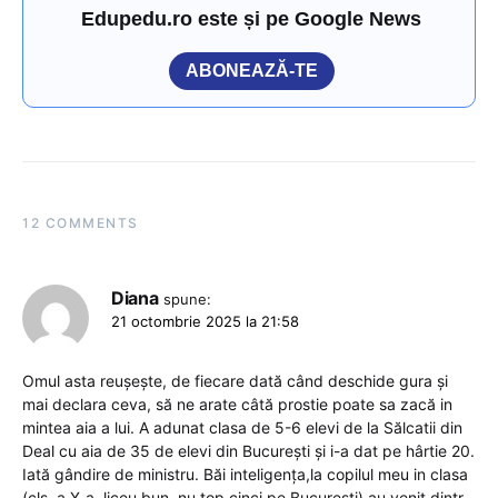
Edupedu.ro este și pe Google News
ABONEAZĂ-TE
12 COMMENTS
Diana
spune:
21 octombrie 2025 la 21:58
Omul asta reușește, de fiecare dată când deschide gura și
mai declara ceva, să ne arate câtă prostie poate sa zacă in
mintea aia a lui. A adunat clasa de 5-6 elevi de la Sălcatii din
Deal cu aia de 35 de elevi din București și i-a dat pe hârtie 20.
Iată gândire de ministru. Băi inteligența,la copilul meu in clasa
(cls. a X-a, liceu bun, nu top cinci pe București) au venit dintr-