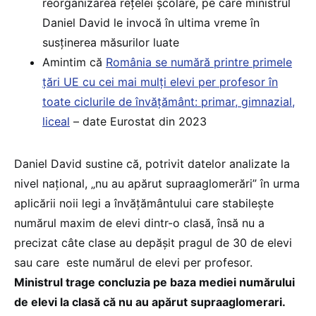
reorganizarea rețelei școlare, pe care ministrul
Daniel David le invocă în ultima vreme în
susținerea măsurilor luate
Amintim că
România se numără printre primele
țări UE cu cei mai mulți elevi per profesor în
toate ciclurile de învățământ: primar, gimnazial,
liceal
– date Eurostat din 2023
Daniel David sustine că, potrivit datelor analizate la
nivel național, „nu au apărut supraaglomerări” în urma
aplicării noii legi a învățământului care stabilește
numărul maxim de elevi dintr-o clasă, însă nu a
precizat câte clase au depășit pragul de 30 de elevi
sau care este numărul de elevi per profesor.
Ministrul trage concluzia pe baza mediei numărului
de elevi la clasă că nu au apărut supraaglomerari.