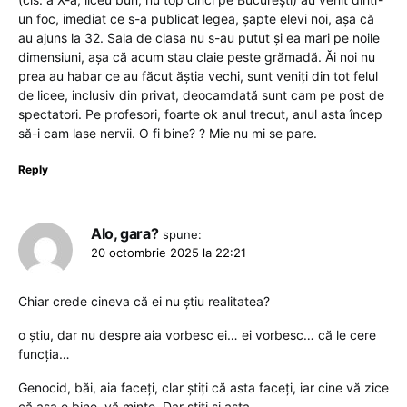
un foc, imediat ce s-a publicat legea, șapte elevi noi, așa că
au ajuns la 32. Sala de clasa nu s-au putut și ea mari pe noile
dimensiuni, așa că acum stau claie peste grămadă. Ăi noi nu
prea au habar ce au făcut ăștia vechi, sunt veniți din tot felul
de licee, inclusiv din privat, deocamdată sunt cam pe post de
spectatori. Pe profesori, foarte ok anul trecut, anul asta încep
să-i cam lase nervii. O fi bine? ? Mie nu mi se pare.
Reply
Alo, gara?
spune:
20 octombrie 2025 la 22:21
Chiar crede cineva că ei nu știu realitatea?
o știu, dar nu despre aia vorbesc ei… ei vorbesc… că le cere
funcția…
Genocid, băi, aia faceți, clar știți că asta faceți, iar cine vă zice
că așa e bine, vă minte. Dar știți și asta.