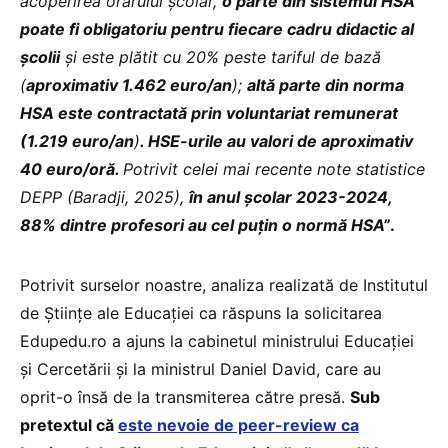
acoperirea orarului școlar,
o parte din sistemul HSA
poate fi obligatoriu pentru fiecare cadru didactic al
școlii
și este plătit cu 20% peste tariful de bază
(
aproximativ 1.462 euro/an
);
altă parte din norma
HSA este contractată prin voluntariat remunerat
(1.219 euro/an
)
. HSE-urile au valori de aproximativ
40 euro/oră.
Potrivit celei mai recente note statistice
DEPP (Baradji, 2025),
în anul școlar 2023-2024,
88% dintre profesori au cel puțin o normă HSA”
.
Potrivit surselor noastre, analiza realizată de Institutul
de Științe ale Educației ca răspuns la solicitarea
Edupedu.ro a ajuns la cabinetul ministrului Educației
și Cercetării și la ministrul Daniel David, care au
oprit-o însă de la transmiterea către presă.
Sub
pretextul că
este nevoie de peer-review ca