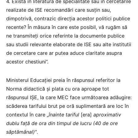
4. Există în literatura de specialitate sau în cercetările
realizate de ISE recomandări care susțin sau,
dimpotrivă, contrazic direcția acestor politici publice
recente? În măsura în care este posibil, vă rugăm să
ne transmiteți orice referinte la documente publice
sau studii relevante elaborate de ISE sau alte institutii
de cercetare care ar putea aduce claritate asupra
acestor chestiuni”.
Ministerul Educației preia în răspunsul referitor la
Norma didactică și plata cu ora aproape tot
răspunsul IȘE, la care MEC face următoarea adăugire:
scăderea tarifului brut pe oră suplimentară are loc în
contextul în care „
înainte tariful
[era]
aproximativ
dublu față de ora din timpul de lucru (40 de ore
săptămânal)”
.