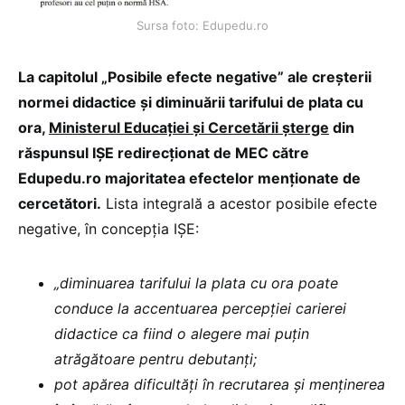
Sursa foto: Edupedu.ro
La capitolul „Posibile efecte negative” ale creșterii
normei didactice și diminuării tarifului de plata cu
ora,
Ministerul Educației și Cercetării șterge
din
răspunsul IȘE redirecționat de MEC către
Edupedu.ro majoritatea efectelor menționate de
cercetători.
Lista integrală a acestor posibile efecte
negative, în concepția IȘE:
„diminuarea tarifului la plata cu ora poate
conduce la accentuarea percepției carierei
didactice ca fiind o alegere mai puțin
atrăgătoare pentru debutanți;
pot apărea dificultăți în recrutarea și menținerea