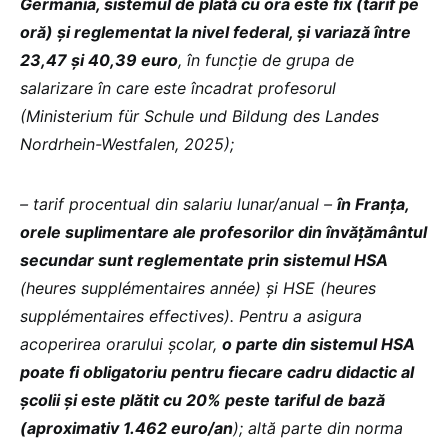
Germania, sistemul de plată cu ora este fix (tarif pe
oră) și reglementat la nivel federal, și variază între
23,47 și 40,39 euro
, în funcție de grupa de
salarizare în care este încadrat profesorul
(Ministerium für Schule und Bildung des Landes
Nordrhein-Westfalen, 2025);
– tarif procentual din salariu lunar/anual –
în Franța,
orele suplimentare ale profesorilor din învățământul
secundar sunt reglementate prin sistemul HSA
(heures supplémentaires année) și HSE (heures
supplémentaires effectives). Pentru a asigura
acoperirea orarului școlar,
o parte din sistemul HSA
poate fi obligatoriu pentru fiecare cadru didactic al
școlii și este plătit cu 20% peste tariful de bază
(aproximativ 1.462 euro/an
); altă parte din norma