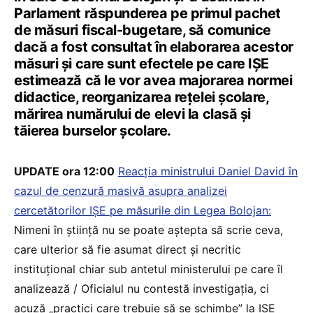
Parlament răspunderea pe primul pachet
de măsuri fiscal-bugetare, să comunice
dacă a fost consultat în elaborarea acestor
măsuri și care sunt efectele pe care IȘE
estimează că le vor avea majorarea normei
didactice, reorganizarea rețelei școlare,
mărirea numărului de elevi la clasă și
tăierea burselor școlare.
UPDATE ora 12:00
Reacția ministrului Daniel David în
cazul de cenzură masivă asupra analizei
cercetătorilor IȘE pe măsurile din Legea Bolojan:
Nimeni în știință nu se poate aștepta să scrie ceva,
care ulterior să fie asumat direct și necritic
instituțional chiar sub antetul ministerului pe care îl
analizează / Oficialul nu contestă investigația, ci
acuză „practici care trebuie să se schimbe” la IȘE