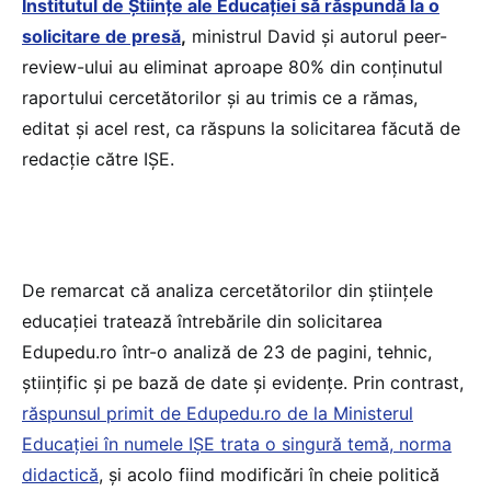
Institutul de Științe ale Educației să răspundă la o
solicitare de presă
,
ministrul David și autorul peer-
review-ului au eliminat aproape 80% din conținutul
raportului cercetătorilor și au trimis ce a rămas,
editat și acel rest, ca răspuns la solicitarea făcută de
redacție către IȘE.
De remarcat că analiza cercetătorilor din științele
educației tratează întrebările din solicitarea
Edupedu.ro într-o analiză de 23 de pagini, tehnic,
științific și pe bază de date și evidențe. Prin contrast,
răspunsul primit de Edupedu.ro de la Ministerul
Educației în numele IȘE trata o singură temă, norma
didactică
, și acolo fiind modificări în cheie politică