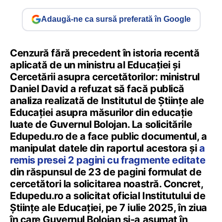
Adaugă-ne ca sursă preferată în Google
Cenzură fără precedent în istoria recentă
aplicată de un ministru al Educației și
Cercetării asupra cercetătorilor: ministrul
Daniel David a refuzat să facă publică
analiza realizată de Institutul de Științe ale
Educației asupra măsurilor din educație
luate de Guvernul Bolojan. La solicitările
Edupedu.ro de a face public documentul, a
manipulat datele din raportul acestora și
a
remis presei 2 pagini cu fragmente editate
din răspunsul de 23 de pagini formulat de
cercetători la solicitarea noastră. Concret,
Edupedu.ro a solicitat oficial Institutului de
Științe ale Educației, pe 7 iulie 2025, în ziua
în care Guvernul Bolojan și-a asumat în