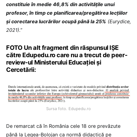
constituie în medie 46,8% din activitățile unui
profesor, în timp ce planificarea/pregătirea lecțiilor
și corectarea lucrărilor ocupă până la 25%
(Eurydice,
2021).
”
FOTO Un alt fragment din răspunsul IȘE
către Edupedu.ro care nu a trecut de peer-
review-ul Ministerului Educației și
Cercetării:
Sursa foto. Edupedu.ro
De remarcat că în România cele 18 ore prevăzute
până la Legea-Bolojan ca normă didactică pe