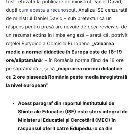
fost refuzată la publicare de ministrul Daniel David,
după
cum acesta a recunoscut
. Analiza IȘE cenzurată
de ministrul Daniel David – sub pretextul că un
răspuns pentru presă are nevoie de
peer-review
și de
un rezumat extins în limba engleză – arată că, potrivit
rețelei Eurydice a Comisiei Europene, „
valoarea
medie a normei didactice în Europa este de 18-19
ore/săptămână
” – în România norma fiind de 18 ore
pe săptămână -, și că „
majorarea normei didactice
cu 2 ore plasează România
peste media
înregistrată
la nivel european
”.
Acest paragraf din raportul Institutului de
Științe ale Educației (IȘE) este șters integral de
Ministerul Educației și Cercetării (MEC) în
răspunsul oferit către Edupedu.ro ca din