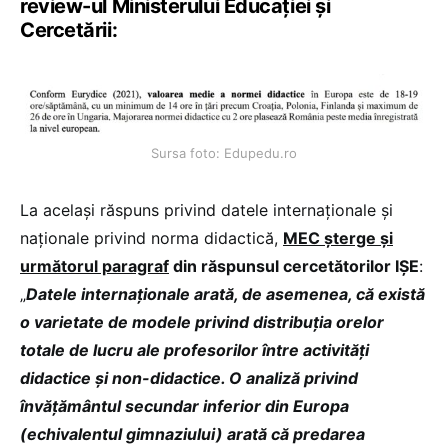
review-ul Ministerului Educației și
Cercetării:
Sursa foto: Edupedu.ro
La același răspuns privind datele internaționale și
naționale privind norma didactică,
MEC șterge și
următorul paragraf
din răspunsul cercetătorilor IȘE
:
„
Datele internaționale arată, de asemenea, că există
o varietate de modele privind distribuția orelor
totale de lucru ale profesorilor între activități
didactice și non-didactice. O analiză privind
învățământul secundar inferior din Europa
(echivalentul gimnaziului) arată că predarea