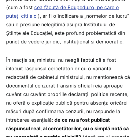
(cum a fost
cea făcută de Edupedu.ro, pe care o
puteți citi aici
), ar fi o încălcare a „normelor de lucru”
sau o presiune nelegitimă asupra Institutului de
Științe ale Educației, este profund problematică din
punct de vedere juridic, instituțional și democratic.
În reacția sa, ministrul nu neagă faptul că a fost
înlocuit răspunsul cercetătorilor cu o variantă
redactată de cabinetul ministrului, nu menționează că
documentul cenzurat transmis oficial reia aproape
cuvânt cu cuvânt propriile declarații politice recente,
nu oferă o explicație publică pentru absența oricărei
măsuri după confirmarea cenzurii, nu răspunde la
întrebarea esențială:
de ce nu a fost publicat
răspunsul real, al cercetătorilor, cu o simplă notă că
nu reprezintă o poziție oficială?
(dacă era și aceasta