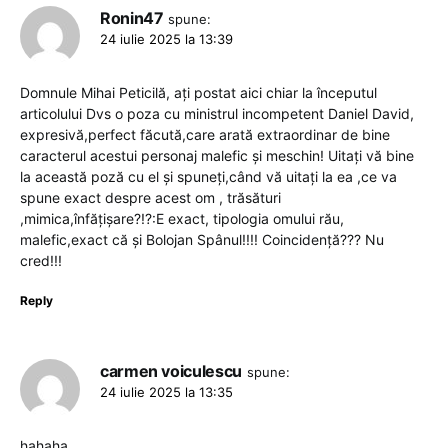
Ronin47
spune:
24 iulie 2025 la 13:39
Domnule Mihai Peticilă, ați postat aici chiar la începutul
articolului Dvs o poza cu ministrul incompetent Daniel David,
expresivă,perfect făcută,care arată extraordinar de bine
caracterul acestui personaj malefic și meschin! Uitați vă bine
la această poză cu el și spuneți,când vă uitați la ea ,ce va
spune exact despre acest om , trăsături
,mimica,înfățișare?!?:E exact, tipologia omului rău,
malefic,exact că și Bolojan Spânul!!!! Coincidență??? Nu
cred!!!
Reply
carmen voiculescu
spune:
24 iulie 2025 la 13:35
hahaha