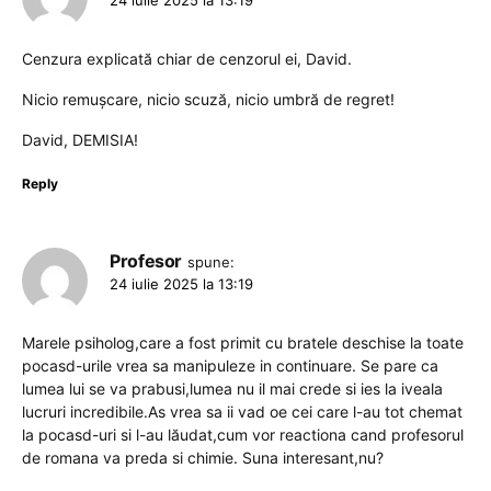
Cenzura explicată chiar de cenzorul ei, David.
Nicio remușcare, nicio scuză, nicio umbră de regret!
David, DEMISIA!
Reply
Profesor
spune:
24 iulie 2025 la 13:19
Marele psiholog,care a fost primit cu bratele deschise la toate
pocasd-urile vrea sa manipuleze in continuare. Se pare ca
lumea lui se va prabusi,lumea nu il mai crede si ies la iveala
lucruri incredibile.As vrea sa ii vad oe cei care l-au tot chemat
la pocasd-uri si l-au lăudat,cum vor reactiona cand profesorul
de romana va preda si chimie. Suna interesant,nu?