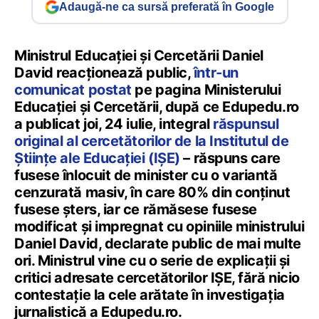
Adaugă-ne ca sursă preferată în Google
Ministrul Educației și Cercetării Daniel
David reacționează public,
într-un
comunicat postat
pe pagina Ministerului
Educației și Cercetării, după ce Edupedu.ro
a publicat joi, 24 iulie, integral
răspunsul
original al cercetătorilor de la Institutul de
Științe ale Educației (IȘE)
– răspuns care
fusese înlocuit de minister cu o variantă
cenzurată masiv, în care 80% din conținut
fusese șters, iar ce rămăsese fusese
modificat și impregnat cu opiniile ministrului
Daniel David, declarate public de mai multe
ori. Ministrul vine cu o serie de explicații și
critici adresate cercetătorilor IȘE, fără nicio
contestație la cele arătate în investigația
jurnalistică a Edupedu.ro.