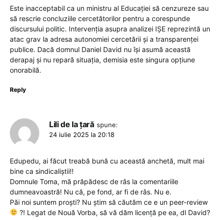
Este inacceptabil ca un ministru al Educației să cenzureze sau
să rescrie concluziile cercetătorilor pentru a corespunde
discursului politic. Intervenția asupra analizei IȘE reprezintă un
atac grav la adresa autonomiei cercetării și a transparenței
publice. Dacă domnul Daniel David nu își asumă această
derapaj și nu repară situația, demisia este singura opțiune
onorabilă.
Reply
Lili de la țară
spune:
24 iulie 2025 la 20:18
Edupedu, ai făcut treabă bună cu această anchetă, mult mai
bine ca sindicaliștii!!
Domnule Toma, mă prăpădesc de râs la comentariile
dumneavoastră! Nu că, pe fond, ar fi de râs. Nu e.
Păi noi suntem proști? Nu știm să căutăm ce e un peer-review
?! Legat de Nouă Vorba, să vă dăm licență pe ea, dl David?