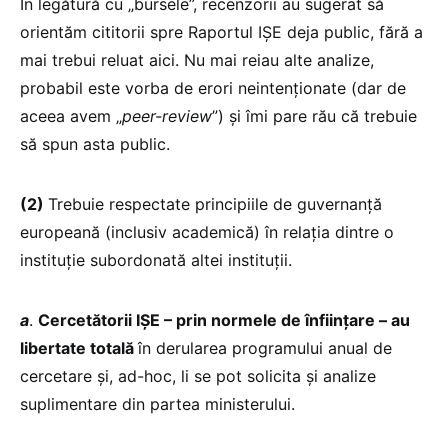
În legătură cu „bursele”, recenzorii au sugerat să
orientăm cititorii spre Raportul IȘE deja public, fără a
mai trebui reluat aici. Nu mai reiau alte analize,
probabil este vorba de erori neintenționate (dar de
aceea avem „
peer-review
”) și îmi pare rău că trebuie
să spun asta public.
(2)
Trebuie respectate principiile de guvernanță
europeană (inclusiv academică) în relația dintre o
instituție subordonată altei instituții.
a
.
Cercetătorii IȘE – prin normele de înființare – au
libertate totală
în derularea programului anual de
cercetare și, ad-hoc, li se pot solicita și analize
suplimentare din partea ministerului.