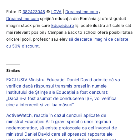
Foto: ID
382423048
©
LCVA
|
Dreamstime.com
/
Dreamstime.com
sprijină educaţia din România şi oferă gratuit
imagini stock prin care
Edupedu.ro
îşi poate ilustra articolele cât
mai relevant posibil / Campania Back to school oferă posibilitatea
oricărei școli, profesor sau elev
să descarce imagini de calitate
cu 50% discount
.
Similare
EXCLUSIV Ministrul Educației Daniel David admite că va
verifica dacă răspunsul transmis presei în numele
Institutului de Științe ale Educației a fost cenzurat:
„Dacă n-a fost asumat de conducerea IȘE, voi verifica
cine a intervenit și voi lua măsuri”
ActiveWatch, reacție în cazul cenzurii aplicate de
ministrul Educației: Ar fi grav, specific unor regimuri
nedemocratice, să existe protocoale ca cel invocat de
ministrul Daniel David care să oprească rapoarte ale