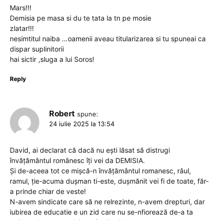
Mars!!!
Demisia pe masa si du te tata la tn pe mosie
zlatar!!!
nesimtitul naiba …oamenii aveau titularizarea si tu spuneai ca
dispar suplinitorii
hai sictir ,sluga a lui Soros!
Reply
Robert
spune:
24 iulie 2025 la 13:54
David, ai declarat că dacă nu ești lăsat să distrugi
învățământul românesc îți vei da DEMISIA.
Și de-aceea tot ce mişcă-n învățământul romanesc, râul,
ramul, ţie-acuma duşman ti-este, duşmănit vei fi de toate, făr-
a prinde chiar de veste!
N-avem sindicate care să ne relrezinte, n-avem drepturi, dar
iubirea de educatie e un zid care nu se-nfiorează de-a ta