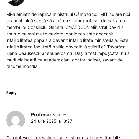
Mi-a amintit de replica ministrului Câmpeanu: „MIT nu are nici
cea mai mică șansă să aibă un singur profesor de calitatea
membrilor Consiliului General CNATDCU”. Ministrul David a
spus-o cu mai multe cuvinte, dar ideea este aceeași:
infailibilitatea papală a devenit infailibilitate ministerială. Este
infailibilitatea facilitată politic dovedibilă științific? Tovarășa
Elena Ceaușescu ar spune că da. Deși a fost împușcată, nu a
murit niciodată ca academician, doctor inginer, savant de
renume mondial.
Reply
Profesor
spune:
24 iulie 2025 la 13:27
Ca profesor in preuniversitar, sustinator al corectitudinii si