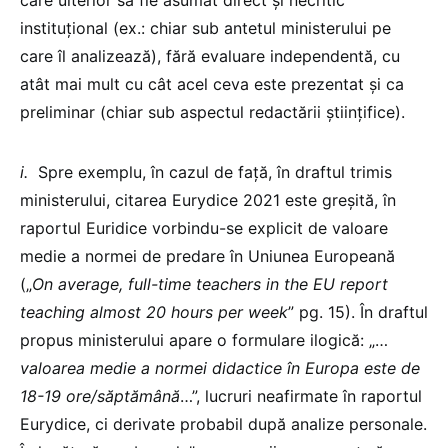
instituțional (ex.: chiar sub antetul ministerului pe
care îl analizează), fără evaluare independentă, cu
atât mai mult cu cât acel ceva este prezentat și ca
preliminar (chiar sub aspectul redactării științifice).
i.
Spre exemplu, în cazul de față, în draftul trimis
ministerului, citarea Eurydice 2021 este greșită, în
raportul Euridice vorbindu-se explicit de valoare
medie a normei de predare în Uniunea Europeană
(„
On average, full-time teachers in the EU report
teaching almost 20 hours per week
” pg. 15). În draftul
propus ministerului apare o formulare ilogică: „…
valoarea medie a normei didactice în Europa este de
18-19 ore/săptămână
…”, lucruri neafirmate în raportul
Eurydice, ci derivate probabil după analize personale.