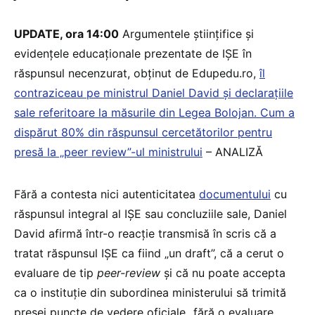
UPDATE, ora 14:00
Argumentele științifice și
evidențele educaționale prezentate de IȘE în
răspunsul necenzurat, obținut de Edupedu.ro,
îl
contraziceau pe ministrul Daniel David și declarațiile
sale referitoare la măsurile din Legea Bolojan. Cum a
dispărut 80% din răspunsul cercetătorilor pentru
presă la „peer review”-ul ministrului
– ANALIZĂ
Fără a contesta nici autenticitatea
documentului
cu
răspunsul integral al IȘE sau concluziile sale, Daniel
David afirmă într-o reacție transmisă în scris că a
tratat răspunsul IȘE ca fiind „un draft”, că a cerut o
evaluare de tip
peer-review
și că nu poate accepta
ca o instituție din subordinea ministerului să trimită
presei puncte de vedere oficiale „fără o evaluare