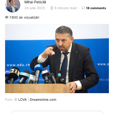
Mihai Peticilă
24 iulie 2025
6 minute read
18 comments
7.800 de vizualizări
Foto: ©
LCVA
|
Dreamstime.com