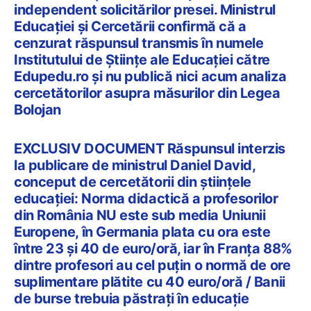
independent solicitărilor presei. Ministrul
Educației și Cercetării confirmă că a
cenzurat răspunsul transmis în numele
Institutului de Științe ale Educației către
Edupedu.ro și nu publică nici acum analiza
cercetătorilor asupra măsurilor din Legea
Bolojan
EXCLUSIV DOCUMENT Răspunsul interzis
la publicare de ministrul Daniel David,
conceput de cercetătorii din științele
educației: Norma didactică a profesorilor
din România NU este sub media Uniunii
Europene, în Germania plata cu ora este
între 23 și 40 de euro/oră, iar în Franța 88%
dintre profesori au cel puțin o normă de ore
suplimentare plătite cu 40 euro/oră / Banii
de burse trebuia păstrați în educație