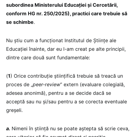
subordinea Ministerului Educației și Cercetării,
conform HG nr. 250/2025), practici care trebuie să
se schimbe
.
Nu știu cum a funcționat Institutul de Științe ale
Educației înainte, dar eu l-am creat pe alte principii,
dintre care două sunt fundamentale:
(
1
) Orice contribuție științifică trebuie să treacă un
proces de „
peer-review
” extern (evaluare colegială,
adesea anonimă), pentru a se decide dacă se
acceptă sau nu și/sau pentru a se corecta eventuale
greșeli.
a.
Nimeni în știință nu se poate aștepta să scrie ceva,
care ulterior să fie asumat direct și necritic