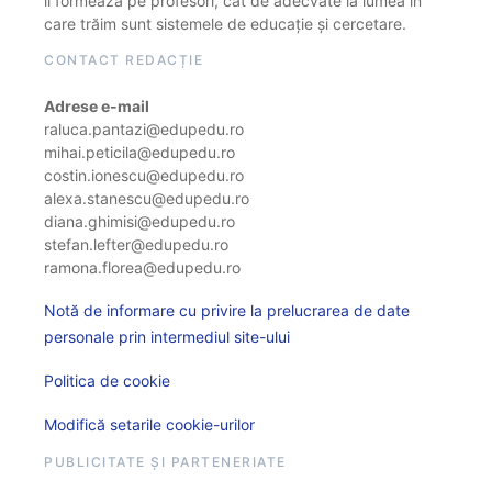
îi formează pe profesori, cât de adecvate la lumea în
care trăim sunt sistemele de educație și cercetare.
CONTACT REDACȚIE
Adrese e-mail
raluca.pantazi@edupedu.ro
mihai.peticila@edupedu.ro
costin.ionescu@edupedu.ro
alexa.stanescu@edupedu.ro
diana.ghimisi@edupedu.ro
stefan.lefter@edupedu.ro
ramona.florea@edupedu.ro
Notă de informare cu privire la prelucrarea de date
personale prin intermediul site-ului
Politica de cookie
Modifică setarile cookie-urilor
PUBLICITATE ȘI PARTENERIATE