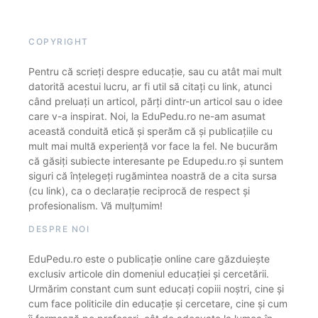
COPYRIGHT
Pentru că scrieți despre educație, sau cu atât mai mult
datorită acestui lucru, ar fi util să citați cu link, atunci
când preluați un articol, părți dintr-un articol sau o idee
care v-a inspirat. Noi, la EduPedu.ro ne-am asumat
această conduită etică și sperăm că și publicațiile cu
mult mai multă experiență vor face la fel. Ne bucurăm
că găsiți subiecte interesante pe Edupedu.ro și suntem
siguri că înțelegeți rugămintea noastră de a cita sursa
(cu link), ca o declarație reciprocă de respect și
profesionalism. Vă mulțumim!
DESPRE NOI
EduPedu.ro este o publicație online care găzduiește
exclusiv articole din domeniul educației și cercetării.
Urmărim constant cum sunt educați copiii noștri, cine și
cum face politicile din educație și cercetare, cine și cum