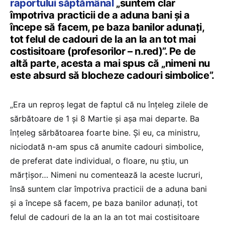
raportului săptămânal
„suntem clar
împotriva practicii de a aduna bani și a
începe să facem, pe baza banilor adunați,
tot felul de cadouri de la an la an tot mai
costisitoare (profesorilor – n.red)”. Pe de
altă parte, acesta a mai spus că „nimeni nu
este absurd să blocheze cadouri simbolice”.
„Era un reproș legat de faptul că nu înțeleg zilele de
sărbătoare de 1 și 8 Martie și așa mai departe. Ba
înțeleg sărbătoarea foarte bine. Și eu, ca ministru,
niciodată n-am spus că anumite cadouri simbolice,
de preferat date individual, o floare, nu știu, un
mărțișor… Nimeni nu comentează la aceste lucruri,
însă suntem clar împotriva practicii de a aduna bani
și a începe să facem, pe baza banilor adunați, tot
felul de cadouri de la an la an tot mai costisitoare