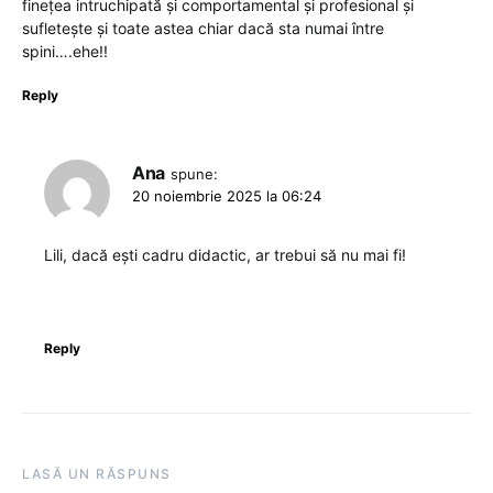
finețea intruchipată și comportamental și profesional și
sufletește și toate astea chiar dacă sta numai între
spini….ehe!!
Reply
Ana
spune:
20 noiembrie 2025 la 06:24
Lili, dacă ești cadru didactic, ar trebui să nu mai fi!
Reply
LASĂ UN RĂSPUNS