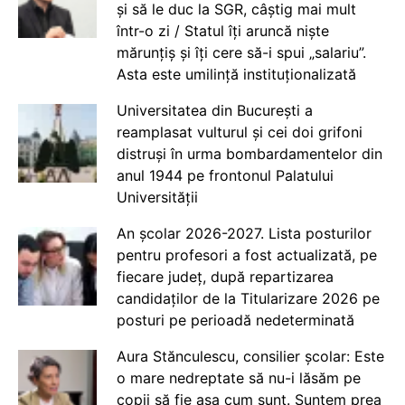
și să le duc la SGR, câștig mai mult
într-o zi / Statul îți aruncă niște
mărunțiș și îți cere să-i spui „salariu”.
Asta este umilință instituționalizată
Universitatea din București a
reamplasat vulturul și cei doi grifoni
distruși în urma bombardamentelor din
anul 1944 pe frontonul Palatului
Universității
An școlar 2026-2027. Lista posturilor
pentru profesori a fost actualizată, pe
fiecare județ, după repartizarea
candidaților de la Titularizare 2026 pe
posturi pe perioadă nedeterminată
Aura Stănculescu, consilier școlar: Este
o mare nedreptate să nu-i lăsăm pe
copii să fie așa cum sunt. Suntem prea