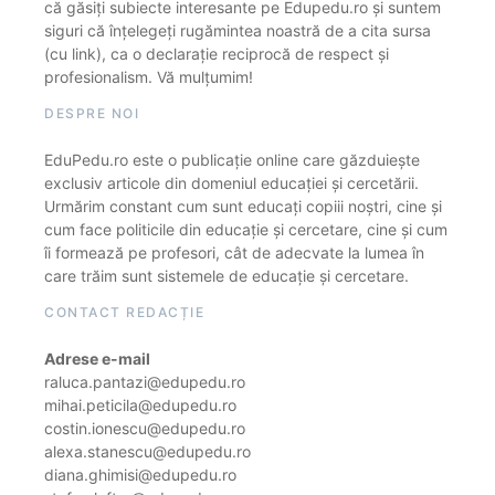
că găsiți subiecte interesante pe Edupedu.ro și suntem
siguri că înțelegeți rugămintea noastră de a cita sursa
(cu link), ca o declarație reciprocă de respect și
profesionalism. Vă mulțumim!
DESPRE NOI
EduPedu.ro este o publicație online care găzduiește
exclusiv articole din domeniul educației și cercetării.
Urmărim constant cum sunt educați copiii noștri, cine și
cum face politicile din educație și cercetare, cine și cum
îi formează pe profesori, cât de adecvate la lumea în
care trăim sunt sistemele de educație și cercetare.
CONTACT REDACȚIE
Adrese e-mail
raluca.pantazi@edupedu.ro
mihai.peticila@edupedu.ro
costin.ionescu@edupedu.ro
alexa.stanescu@edupedu.ro
diana.ghimisi@edupedu.ro