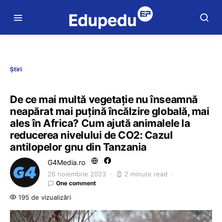
Știri
De ce mai multă vegetație nu înseamnă
neapărat mai puțină încălzire globală, mai
ales în Africa? Cum ajută animalele la
reducerea nivelului de CO2: Cazul
antilopelor gnu din Tanzania
G4Media.ro
26 noiembrie 2023
2 minute read
One comment
195 de vizualizări