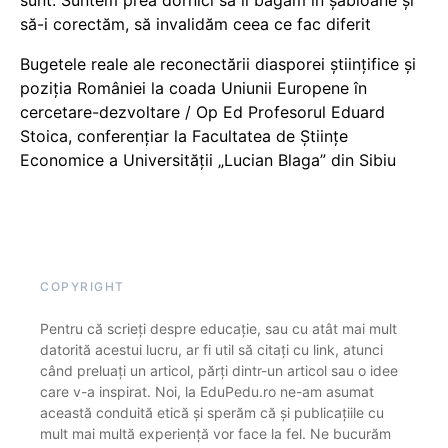
sunt. Suntem prea dornici să îi băgăm în șabloane și
să-i corectăm, să invalidăm ceea ce fac diferit
Bugetele reale ale reconectării diasporei științifice și
poziția României la coada Uniunii Europene în
cercetare-dezvoltare / Op Ed Profesorul Eduard
Stoica, conferențiar la Facultatea de Științe
Economice a Universității „Lucian Blaga” din Sibiu
COPYRIGHT
Pentru că scrieți despre educație, sau cu atât mai mult
datorită acestui lucru, ar fi util să citați cu link, atunci
când preluați un articol, părți dintr-un articol sau o idee
care v-a inspirat. Noi, la EduPedu.ro ne-am asumat
această conduită etică și sperăm că și publicațiile cu
mult mai multă experiență vor face la fel. Ne bucurăm