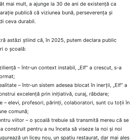
ât mai mult, a ajunge la 30 de ani de existență ca
arație publică că viziunea bună, perseverența și
di ceva durabil.
ră astăzi știind că, în 2025, putem declara public
ri o școală:
liență – într-un context instabil, „Elf” a crescut, s-a
format;
alitate – într-un sistem adesea blocat în inerții, „Elf” a
nstrui excelență prin inițiativă, curaj, răbdare;
– elevi, profesori, părinți, colaboratori, sunt cu toții în
ziune comună;
ntru viitor – o școală trebuie să transmită mereu că se
 construit pentru a nu înceta să viseze la noi și noi
naugurează un liceu nou, un spațiu restaurat, dar mai ales