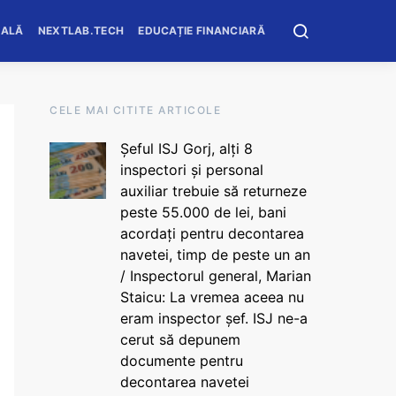
OALĂ
NEXTLAB.TECH
EDUCAȚIE FINANCIARĂ
CELE MAI CITITE ARTICOLE
Șeful ISJ Gorj, alți 8
inspectori și personal
auxiliar trebuie să returneze
peste 55.000 de lei, bani
acordați pentru decontarea
navetei, timp de peste un an
/ Inspectorul general, Marian
Staicu: La vremea aceea nu
eram inspector șef. ISJ ne-a
cerut să depunem
documente pentru
decontarea navetei