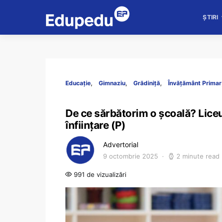
ȘTIRI
Educație
Gimnaziu
Grădiniță
Învățământ Primar
De ce sărbătorim o școală? Liceul
înființare (P)
Advertorial
9 octombrie 2025
2 minute read
991 de vizualizări