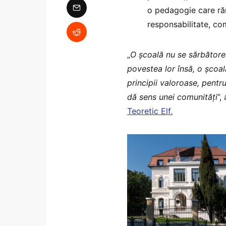
o pedagogie care răm
responsabilitate, co
„
O școală nu se sărbătoreș
povestea lor însă, o școal
principii valoroase, pentr
dă sens unei comunități
”,
Teoretic Elf.