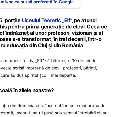
gă-ne ca sursă preferată în Google
, porțile
Liceului Teoretic „Elf”
, pe atunci
his pentru prima generație de elevi. Ceea ce
t îndrăzneț al unor profesori vizionari și al
ase s-a transformat, în trei decenii, într-o
tru educația din Cluj și din România.
-un moment festiv, „Elf” sărbătorește 30 de ani de
oveste scrisă împreună de elevi, profesori, părinți,
 care au dus spiritul școlii mai departe.
oală în zilele noastre?
cația din România este încercată în cele mai profunde
estată, uneori fiindu-i pusă sub semnul întrebării
chiar