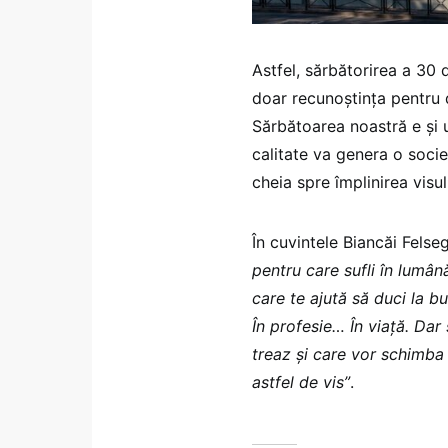
Astfel, sărbătorirea a 30 
doar recunoștința pentru d
Sărbătoarea noastră e și u
calitate va genera o soc
cheia spre împlinirea visu
În cuvintele Biancăi Felseg
pentru care sufli în lumână
care te ajută să duci la b
În profesie… În viață. Dar 
treaz și care vor schimba
astfel de vis”
.