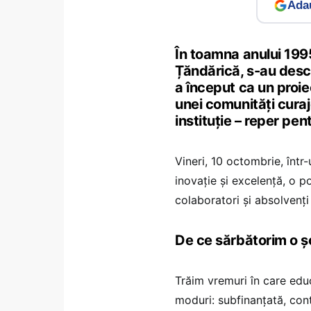
Adau
În toamna anului 1995
Țăndărică, s-au desc
a început ca un proiec
unei comunități curajo
instituție – reper pen
Vineri, 10 octombrie, într
inovație și excelență, o p
colaboratori și absolvenți
De ce sărbătorim o șc
Trăim vremuri în care edu
moduri: subfinanțată, cont