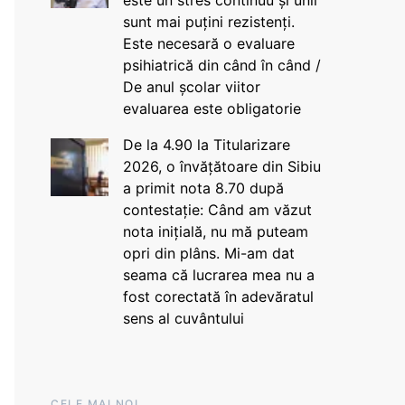
este un stres continuu și unii
sunt mai puțini rezistenți.
Este necesară o evaluare
psihiatrică din când în când /
De anul școlar viitor
evaluarea este obligatorie
De la 4.90 la Titularizare
2026, o învățătoare din Sibiu
a primit nota 8.70 după
contestație: Când am văzut
nota inițială, nu mă puteam
opri din plâns. Mi-am dat
seama că lucrarea mea nu a
fost corectată în adevăratul
sens al cuvântului
CELE MAI NOI