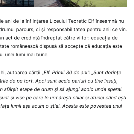
de ani de la înființarea Liceului Teoretic Elf înseamnă nu
rumul parcurs, ci și responsabilitatea pentru anii ce vin.
n act de credință îndreptat către viitor: educația de
ietate românească dispusă să accepte că educația este
lui unei lumi mai bune.
hi, autoarea cărții „
Elf. Primii 30 de ani”: „Sunt dorințe
rile de pe tort. Apoi sunt acele pariuri cu tine însuți,
un sfârșit etape de drum și să ajungi acolo unde sperai.
sunt și vise pe care le urmărești chiar și atunci când ești
 fața lumii așa acum o știai. Acesta este povestea unui