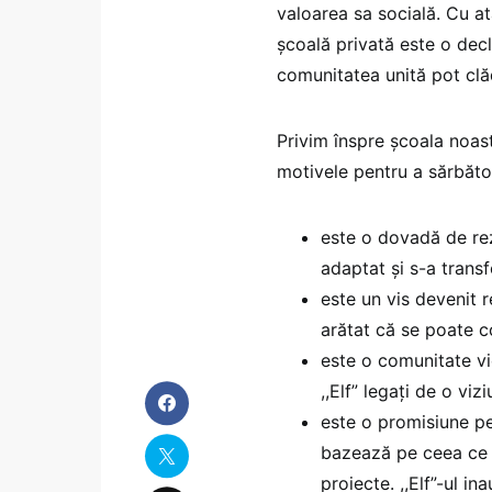
valoarea sa socială. Cu at
școală privată este o decl
comunitatea unită pot clă
Privim înspre școala noast
motivele pentru a sărbăto
este o dovadă de rezi
adaptat și s-a trans
este un vis devenit re
arătat că se poate co
este o comunitate vie 
,,Elf” legați de o vi
este o promisiune pe
bazează pe ceea ce a
proiecte. ,,Elf”-ul i