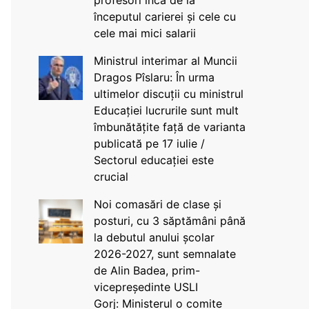
profesori încă de la
începutul carierei și cele cu
cele mai mici salarii
Ministrul interimar al Muncii
Dragos Pîslaru: În urma
ultimelor discuții cu ministrul
Educației lucrurile sunt mult
îmbunătățite față de varianta
publicată pe 17 iulie /
Sectorul educației este
crucial
Noi comasări de clase și
posturi, cu 3 săptămâni până
la debutul anului școlar
2026-2027, sunt semnalate
de Alin Badea, prim-
vicepreședinte USLI
Gorj: Ministerul o comite