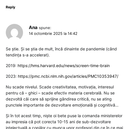
Reply
Ana
spune:
14 octombrie 2025 la 14:42
Se știe. Și se știa de mult, încă dinainte de pandemie (când
tendința s-a accelerat).
2019:
https://hms.harvard.edu/news/screen-time-brain
2023:
https://pmc.ncbi.nlm.nih.gov/articles/PMC10353947/
Nu scade nivelul. Scade creativitatea, motivația, interesul
pentru că – ghici – scade efectiv materia cerebrală. Nu se
dezvoltă căi care să sprijine gândirea critică, nu se ating
punctele importante de dezvoltare emoțională și cognitivă…
Și în tot acest timp, niște oi bete puse la comanda ministerelor
au impresia că pot corecta 10-15 ani de sub-dezvoltare
intelectuală a copiilor cu munca unor profesori din ce în ce mai