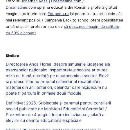
Foto: ©
Jonathan Ross
|
Dreamstime.com
/
Dreamstime.com
sprijină educaţia din România şi oferă gratuit
imagini stock prin care
Edupedu.ro
îşi poate ilustra articolele cât
mai relevant posibil / Campania Back to school oferă posibilitatea
oricărei școli, profesor sau elev
să descarce imagini de calitate
cu 50% discount
.
Similare
Directoarea Anca Florea, despre simulările județene ale
examenelor naționale: Inspectoratele școlare ar putea
miza cu bună-credință pe o autonomie a școlilor. Elevii
și profesorii lor au propriul calendar al recapitulării
materiei din anii anteriori, calendar care nicidecum nu
poate fi parcurs în primele două module
Definitivat 2025. Subiectele și baremul pentru consilierii
școlari publicate de Ministerul Educației și Cercetării /
Prezentare de 4 pagini despre incluziunea școlară a
elevilor cu cerințe educaționale speciale