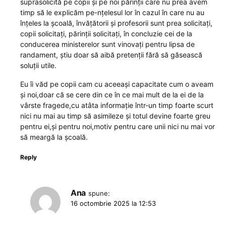
suprasolicită pe copii și pe noi părinții care nu prea avem
timp să le explicăm pe-nțelesul lor în cazul în care nu au
înțeles la școală, învățătorii și profesorii sunt prea solicitați,
copii solicitați, părinții solicitați, în concluzie cei de la
conducerea ministerelor sunt vinovați pentru lipsa de
randament, știu doar să aibă pretenții fără să găsească
soluții utile.
Eu îi văd pe copii cam cu aceeași capacitate cum o aveam
și noi,doar că se cere din ce în ce mai mult de la ei de la
vârste fragede,cu atâta informație într-un timp foarte scurt
nici nu mai au timp să asimileze și totul devine foarte greu
pentru ei,și pentru noi,motiv pentru care unii nici nu mai vor
să meargă la școală.
Reply
Ana
spune:
16 octombrie 2025 la 12:53