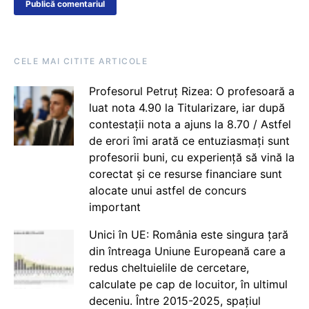
CELE MAI CITITE ARTICOLE
Profesorul Petruț Rizea: O profesoară a
luat nota 4.90 la Titularizare, iar după
contestații nota a ajuns la 8.70 / Astfel
de erori îmi arată ce entuziasmați sunt
profesorii buni, cu experiență să vină la
corectat și ce resurse financiare sunt
alocate unui astfel de concurs
important
Unici în UE: România este singura țară
din întreaga Uniune Europeană care a
redus cheltuielile de cercetare,
calculate pe cap de locuitor, în ultimul
deceniu. Între 2015-2025, spațiul