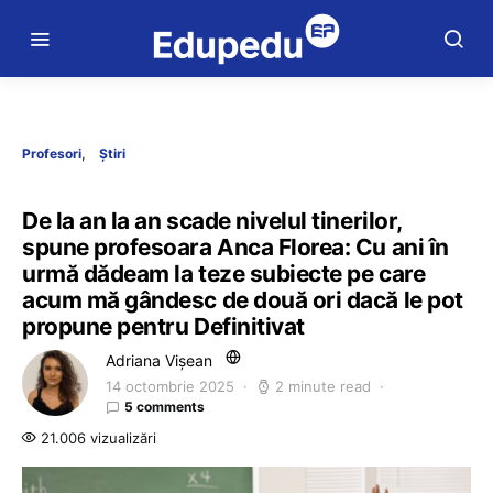
Profesori
Știri
De la an la an scade nivelul tinerilor,
spune profesoara Anca Florea: Cu ani în
urmă dădeam la teze subiecte pe care
acum mă gândesc de două ori dacă le pot
propune pentru Definitivat
Adriana Vișean
14 octombrie 2025
2 minute read
5 comments
21.006 vizualizări