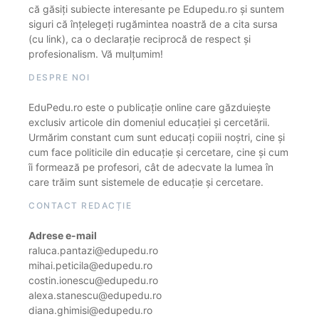
că găsiți subiecte interesante pe Edupedu.ro și suntem
siguri că înțelegeți rugămintea noastră de a cita sursa
(cu link), ca o declarație reciprocă de respect și
profesionalism. Vă mulțumim!
DESPRE NOI
EduPedu.ro este o publicație online care găzduiește
exclusiv articole din domeniul educației și cercetării.
Urmărim constant cum sunt educați copiii noștri, cine și
cum face politicile din educație și cercetare, cine și cum
îi formează pe profesori, cât de adecvate la lumea în
care trăim sunt sistemele de educație și cercetare.
CONTACT REDACȚIE
Adrese e-mail
raluca.pantazi@edupedu.ro
mihai.peticila@edupedu.ro
costin.ionescu@edupedu.ro
alexa.stanescu@edupedu.ro
diana.ghimisi@edupedu.ro