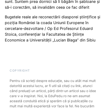
sunt. Suntem prea dornici să îi băgăm în șabloane și
să-i corectăm, să invalidăm ceea ce fac diferit
Bugetele reale ale reconectării diasporei științifice și
poziția României la coada Uniunii Europene în
cercetare-dezvoltare / Op Ed Profesorul Eduard
Stoica, conferențiar la Facultatea de Științe
Economice a Universității „Lucian Blaga” din Sibiu
COPYRIGHT
Pentru că scrieți despre educație, sau cu atât mai mult
datorită acestui lucru, ar fi util să citați cu link, atunci
când preluați un articol, părți dintr-un articol sau o idee
care v-a inspirat. Noi, la EduPedu.ro ne-am asumat
această conduită etică și sperăm că și publicațiile cu
mult mai multă experiență vor face la fel. Ne bucurăm