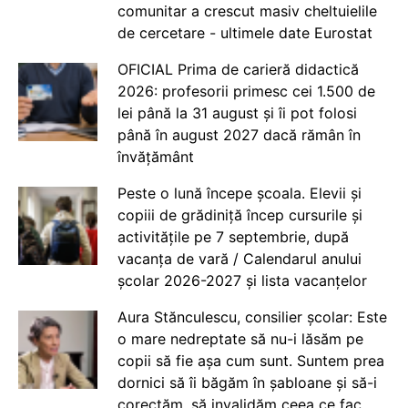
comunitar a crescut masiv cheltuielile
de cercetare - ultimele date Eurostat
OFICIAL Prima de carieră didactică
2026: profesorii primesc cei 1.500 de
lei până la 31 august și îi pot folosi
până în august 2027 dacă rămân în
învățământ
Peste o lună începe școala. Elevii și
copiii de grădiniță încep cursurile și
activitățile pe 7 septembrie, după
vacanța de vară / Calendarul anului
școlar 2026-2027 și lista vacanțelor
Aura Stănculescu, consilier școlar: Este
o mare nedreptate să nu-i lăsăm pe
copii să fie așa cum sunt. Suntem prea
dornici să îi băgăm în șabloane și să-i
corectăm, să invalidăm ceea ce fac