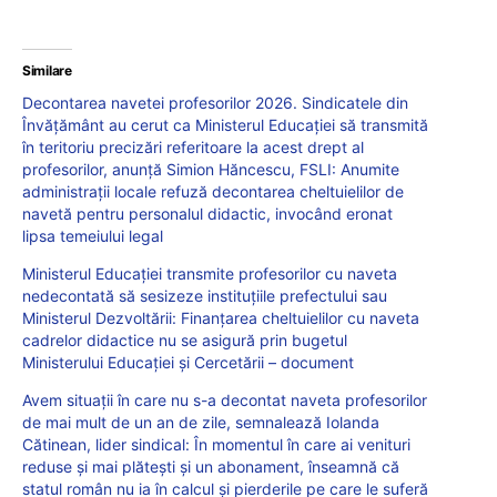
Similare
Decontarea navetei profesorilor 2026. Sindicatele din
Învățământ au cerut ca Ministerul Educației să transmită
în teritoriu precizări referitoare la acest drept al
profesorilor, anunță Simion Hăncescu, FSLI: Anumite
administrații locale refuză decontarea cheltuielilor de
navetă pentru personalul didactic, invocând eronat
lipsa temeiului legal
Ministerul Educației transmite profesorilor cu naveta
nedecontată să sesizeze instituțiile prefectului sau
Ministerul Dezvoltării: Finanțarea cheltuielilor cu naveta
cadrelor didactice nu se asigură prin bugetul
Ministerului Educaţiei şi Cercetării – document
Avem situații în care nu s-a decontat naveta profesorilor
de mai mult de un an de zile, semnalează Iolanda
Cătinean, lider sindical: În momentul în care ai venituri
reduse și mai plătești și un abonament, înseamnă că
statul român nu ia în calcul și pierderile pe care le suferă