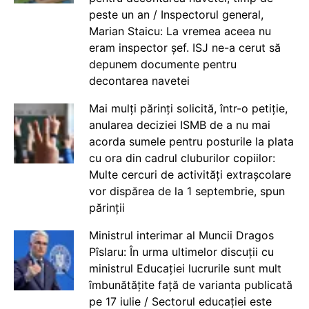
peste un an / Inspectorul general,
Marian Staicu: La vremea aceea nu
eram inspector șef. ISJ ne-a cerut să
depunem documente pentru
decontarea navetei
Mai mulți părinți solicită, într-o petiție,
anularea deciziei ISMB de a nu mai
acorda sumele pentru posturile la plata
cu ora din cadrul cluburilor copiilor:
Multe cercuri de activități extrașcolare
vor dispărea de la 1 septembrie, spun
părinții
Ministrul interimar al Muncii Dragos
Pîslaru: În urma ultimelor discuții cu
ministrul Educației lucrurile sunt mult
îmbunătățite față de varianta publicată
pe 17 iulie / Sectorul educației este