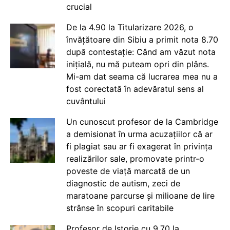
crucial
De la 4.90 la Titularizare 2026, o
învățătoare din Sibiu a primit nota 8.70
după contestație: Când am văzut nota
inițială, nu mă puteam opri din plâns.
Mi-am dat seama că lucrarea mea nu a
fost corectată în adevăratul sens al
cuvântului
Un cunoscut profesor de la Cambridge
a demisionat în urma acuzațiilor că ar
fi plagiat sau ar fi exagerat în privința
realizărilor sale, promovate printr-o
poveste de viață marcată de un
diagnostic de autism, zeci de
maratoane parcurse și milioane de lire
strânse în scopuri caritabile
Profesor de Istorie cu 9.70 la