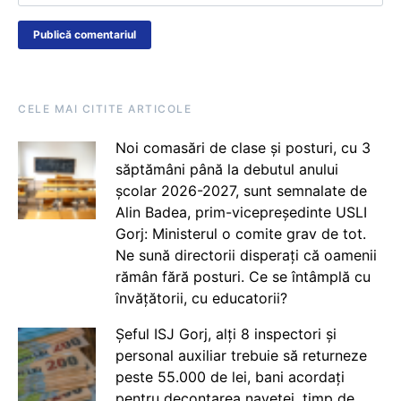
CELE MAI CITITE ARTICOLE
Noi comasări de clase și posturi, cu 3
săptămâni până la debutul anului
școlar 2026-2027, sunt semnalate de
Alin Badea, prim-vicepreședinte USLI
Gorj: Ministerul o comite grav de tot.
Ne sună directorii disperați că oamenii
rămân fără posturi. Ce se întâmplă cu
învățătorii, cu educatorii?
Șeful ISJ Gorj, alți 8 inspectori și
personal auxiliar trebuie să returneze
peste 55.000 de lei, bani acordați
pentru decontarea navetei, timp de