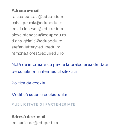
Adrese e-mail
raluca.pantazi@edupedu.ro
mihai.peticila@edupedu.ro
costin.ionescu@edupedu.ro
alexa.stanescu@edupedu.ro
diana.ghimisi@edupedu.ro
stefan.lefter@edupedu.ro
ramona.florea@edupedu.ro
Notă de informare cu privire la prelucrarea de date
personale prin intermediul site-ului
Politica de cookie
Modifică setarile cookie-urilor
PUBLICITATE ȘI PARTENERIATE
Adresă de e-mail
comunicare@edupedu.ro