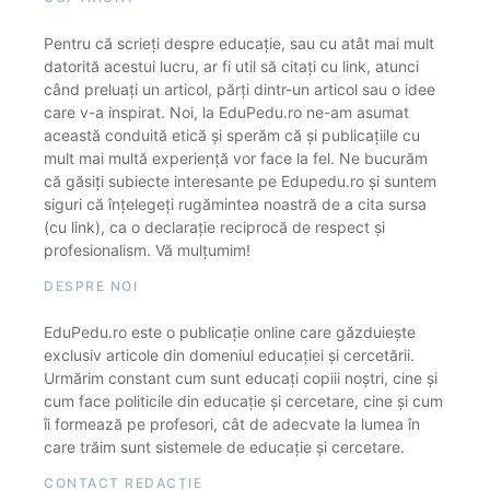
Pentru că scrieți despre educație, sau cu atât mai mult
datorită acestui lucru, ar fi util să citați cu link, atunci
când preluați un articol, părți dintr-un articol sau o idee
care v-a inspirat. Noi, la EduPedu.ro ne-am asumat
această conduită etică și sperăm că și publicațiile cu
mult mai multă experiență vor face la fel. Ne bucurăm
că găsiți subiecte interesante pe Edupedu.ro și suntem
siguri că înțelegeți rugămintea noastră de a cita sursa
(cu link), ca o declarație reciprocă de respect și
profesionalism. Vă mulțumim!
DESPRE NOI
EduPedu.ro este o publicație online care găzduiește
exclusiv articole din domeniul educației și cercetării.
Urmărim constant cum sunt educați copiii noștri, cine și
cum face politicile din educație și cercetare, cine și cum
îi formează pe profesori, cât de adecvate la lumea în
care trăim sunt sistemele de educație și cercetare.
CONTACT REDACȚIE