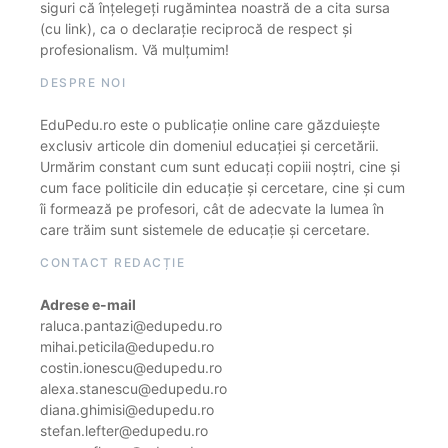
siguri că înțelegeți rugămintea noastră de a cita sursa
(cu link), ca o declarație reciprocă de respect și
profesionalism. Vă mulțumim!
DESPRE NOI
EduPedu.ro este o publicație online care găzduiește
exclusiv articole din domeniul educației și cercetării.
Urmărim constant cum sunt educați copiii noștri, cine și
cum face politicile din educație și cercetare, cine și cum
îi formează pe profesori, cât de adecvate la lumea în
care trăim sunt sistemele de educație și cercetare.
CONTACT REDACȚIE
Adrese e-mail
raluca.pantazi@edupedu.ro
mihai.peticila@edupedu.ro
costin.ionescu@edupedu.ro
alexa.stanescu@edupedu.ro
diana.ghimisi@edupedu.ro
stefan.lefter@edupedu.ro