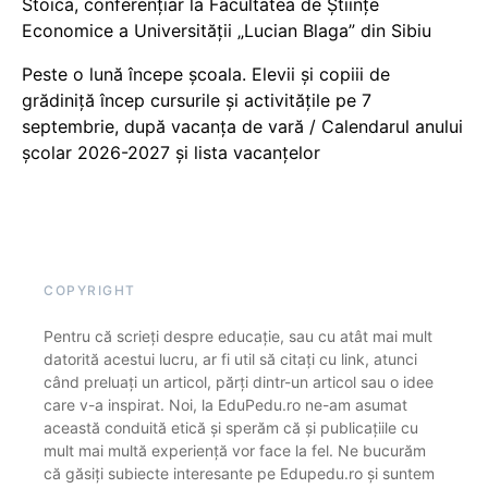
Stoica, conferențiar la Facultatea de Științe
Economice a Universității „Lucian Blaga” din Sibiu
Peste o lună începe școala. Elevii și copiii de
grădiniță încep cursurile și activitățile pe 7
septembrie, după vacanța de vară / Calendarul anului
școlar 2026-2027 și lista vacanțelor
COPYRIGHT
Pentru că scrieți despre educație, sau cu atât mai mult
datorită acestui lucru, ar fi util să citați cu link, atunci
când preluați un articol, părți dintr-un articol sau o idee
care v-a inspirat. Noi, la EduPedu.ro ne-am asumat
această conduită etică și sperăm că și publicațiile cu
mult mai multă experiență vor face la fel. Ne bucurăm
că găsiți subiecte interesante pe Edupedu.ro și suntem