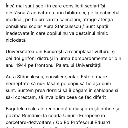
Încă mai sunt școli în care consilierii școlari își
desfășoară activitatea prin biblioteci, pe la cabinetul
medical, pe holuri sau în cancelarii, atrage atenția
consilierul școlar Aura Stănculescu / Sunt spații
inadecvate în care copilul nu va destăinui nimic
niciodată
Universitatea din București a reamplasat vulturul și
cei doi grifoni distruși în urma bombardamentelor din
anul 1944 pe frontonul Palatului Universității
Aura Stănculescu, consilier școlar: Este o mare
nedreptate să nu-i lăsăm pe copii să fie așa cum
sunt. Suntem prea dornici să îi băgăm în șabloane și
să-i corectăm, să invalidăm ceea ce fac diferit
Bugetele reale ale reconectării diasporei științifice și
poziția României la coada Uniunii Europene în
cercetare-dezvoltare / Op Ed Profesorul Eduard