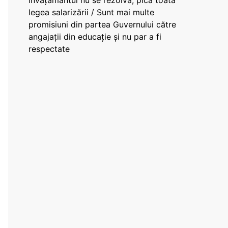
învățământul nu se rezolvă, pică toată
legea salarizării / Sunt mai multe
promisiuni din partea Guvernului către
angajații din educație și nu par a fi
respectate