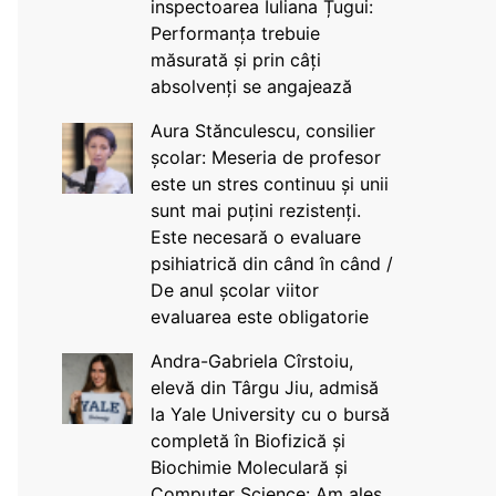
inspectoarea Iuliana Țugui:
Performanța trebuie
măsurată și prin câți
absolvenți se angajează
Aura Stănculescu, consilier
școlar: Meseria de profesor
este un stres continuu și unii
sunt mai puțini rezistenți.
Este necesară o evaluare
psihiatrică din când în când /
De anul școlar viitor
evaluarea este obligatorie
Andra-Gabriela Cîrstoiu,
elevă din Târgu Jiu, admisă
la Yale University cu o bursă
completă în Biofizică și
Biochimie Moleculară și
Computer Science: Am ales