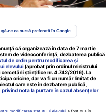
gă-ne ca sursă preferată în Google
anunță că organizează în data de 7 martie
sistem de videoconferință, dezbaterea publică
ctul de ordin pentru modificarea și
i elevului
(aprobat prin ordinul ministrului
 cercetării științifice nr. 4.742/2016). La
cipa oricine, dar va fi un număr limitat de
oiectul care este în dezbatere publică,
privind nota la purtare în cazul absențelor
ntru modificarea statutului elevului
a fost pus în