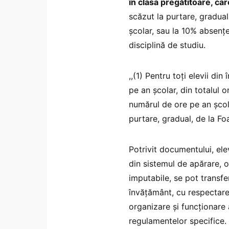
în clasa pregătitoare, ca
scăzut la purtare, gradual
școlar, sau la 10% absenţe
disciplină de studiu.
,,(1) Pentru toţi elevii di
pe an școlar, din totalul 
numărul de ore pe an școlar
purtare, gradual, de la Foa
Potrivit documentului, ele
din sistemul de apărare, o
imputabile, se pot transfer
învăţământ, cu respectare
organizare şi funcţionare 
regulamentelor specifice.