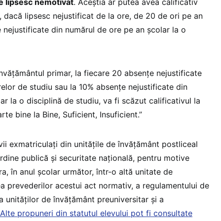
re lipsesc nemotivat
. Aceștia ar putea avea calificativ
, dacă lipsesc nejustificat de la ore, de 20 de ori pe an
 nejustificate din numărul de ore pe an școlar la o
n învăţământul primar, la fiecare 20 absenţe nejustificate
orelor de studiu sau la 10% absenţe nejustificate din
 la o disciplină de studiu, va fi scăzut calificativul la
rte bine la Bine, Suficient, Insuficient.”
vii exmatriculaţi din unităţile de învăţământ postliceal
rdine publică şi securitate naţională, pentru motive
a, în anul şcolar următor, într-o altă unitate de
a prevederilor acestui act normativ, a regulamentului de
a unităţilor de învăţământ preuniversitar şi a
Alte propuneri din statutul elevului pot fi consultate