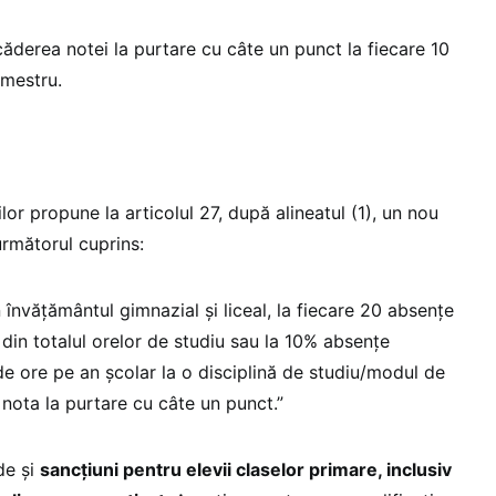
derea notei la purtare cu câte un punct la fiecare 10
mestru.
ilor propune la articolul 27, după alineatul (1), un nou
 următorul cuprins:
in învăţământul gimnazial și liceal, la fiecare 20 absenţe
, din totalul orelor de studiu sau la 10% absenţe
de ore pe an școlar la o disciplină de studiu/modul de
ă nota la purtare cu câte un punct.”
de și
sancțiuni pentru elevii claselor primare, inclusiv