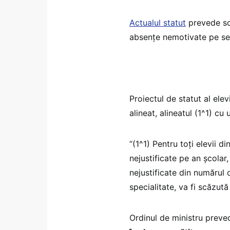
Actualul statut
prevede scă
absențe nemotivate pe se
Proiectul de statut al elev
alineat, alineatul (1^1) cu
“(1^1) Pentru toţi elevii d
nejustificate pe an școlar
nejustificate din numărul 
specialitate, va fi scăzut
Ordinul de ministru preve