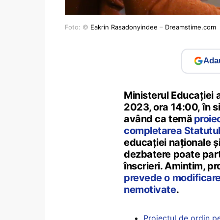
Foto: ©
Eakrin Rasadonyindee
–
Dreamstime.com
Adau
Ministerul Educației 
2023, ora 14:00, în 
având ca temă
proie
completarea Statutulu
educației naționale și
dezbatere poate parti
înscrieri. Amintim, pr
prevede o modificare 
nemotivate
.
Proiectul de ordin pe