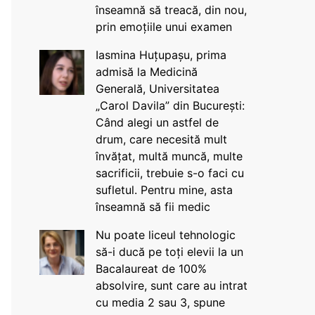
înseamnă să treacă, din nou,
prin emoțiile unui examen
Iasmina Huțupașu, prima
admisă la Medicină
Generală, Universitatea
„Carol Davila” din București:
Când alegi un astfel de
drum, care necesită mult
învățat, multă muncă, multe
sacrificii, trebuie s-o faci cu
sufletul. Pentru mine, asta
înseamnă să fii medic
Nu poate liceul tehnologic
să-i ducă pe toți elevii la un
Bacalaureat de 100%
absolvire, sunt care au intrat
cu media 2 sau 3, spune