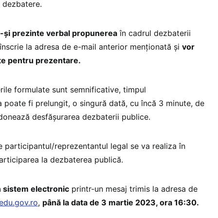
a dezbatere.
-și prezinte verbal propunerea
în cadrul dezbaterii
înscrie la adresa de e-mail anterior menționată și
vor
ute pentru prezentare.
erile formulate sunt semnificative, timpul
a poate fi prelungit, o singură dată, cu încă 3 minute, de
donează desfășurarea dezbaterii publice.
 participantul/reprezentantul legal se va realiza în
participarea la dezbaterea publică.
n sistem electronic
printr-un mesaj trimis la adresa de
edu.gov.ro
,
până la data de 3 martie 2023, ora 16:30.