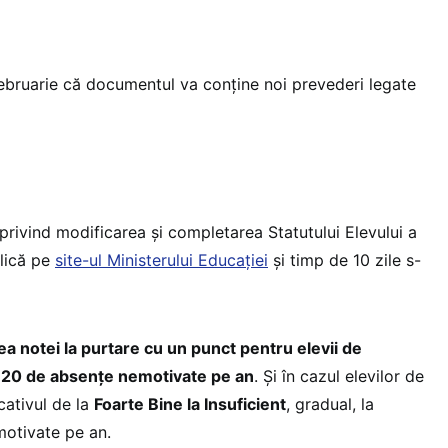
februarie că documentul va conține noi prevederi legate
 privind modificarea și completarea Statutului Elevului a
blică pe
site-ul Ministerului Educației
și timp de 10 zile s-
a notei la purtare cu un punct pentru elevii de
u 20 de absențe nemotivate pe an
. Și în cazul elevilor de
cativul de la
Foarte Bine la Insuficient
, gradual, la
motivate pe an.