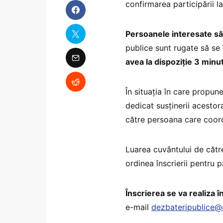
confirmarea participării l
Persoanele interesate să
publice sunt rugate să se 
avea la dispoziție 3 min
În situația în care propun
dedicat susținerii acestor
către persoana care coor
Luarea cuvântului de către
ordinea înscrierii pentru 
Înscrierea se va realiza î
e-mail
dezbateripublice@