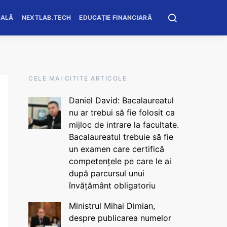
OALĂ
NEXTLAB.TECH
EDUCAȚIE FINANCIARĂ
CELE MAI CITITE ARTICOLE
Daniel David: Bacalaureatul
nu ar trebui să fie folosit ca
mijloc de intrare la facultate.
Bacalaureatul trebuie să fie
un examen care certifică
competențele pe care le ai
după parcursul unui
învățământ obligatoriu
Ministrul Mihai Dimian,
despre publicarea numelor