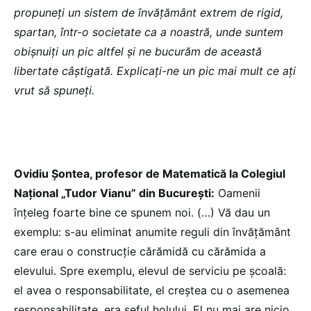
propuneți un sistem de învățământ extrem de rigid,
spartan, într-o societate ca a noastră, unde suntem
obișnuiți un pic altfel și ne bucurăm de această
libertate câștigată. Explicați-ne un pic mai mult ce ați
vrut să spuneți.
Ovidiu Șontea, profesor de Matematică la Colegiul
Național „Tudor Vianu” din București:
Oamenii
înțeleg foarte bine ce spunem noi. (…) Vă dau un
exemplu: s-au eliminat anumite reguli din învățământ
care erau o construcție cărămidă cu cărămida a
elevului. Spre exemplu, elevul de serviciu pe școală:
el avea o responsabilitate, el creștea cu o asemenea
responsabilitate, era șeful holului. El nu mai are nicio