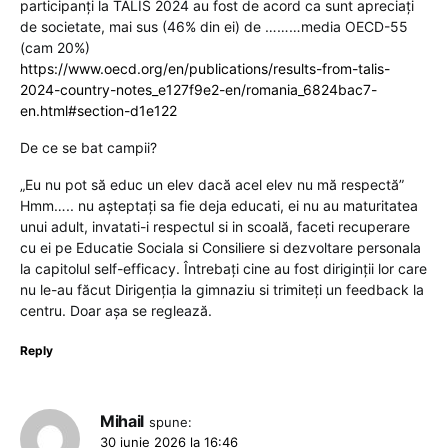
participanți la TALIS 2024 au fost de acord ca sunt apreciați
de societate, mai sus (46% din ei) de ………media OECD-55
(cam 20%)
https://www.oecd.org/en/publications/results-from-talis-
2024-country-notes_e127f9e2-en/romania_6824bac7-
en.html#section-d1e122
De ce se bat campii?
„Eu nu pot să educ un elev dacă acel elev nu mă respectă”
Hmm….. nu așteptați sa fie deja educati, ei nu au maturitatea
unui adult, invatati-i respectul si in scoală, faceti recuperare
cu ei pe Educatie Sociala si Consiliere si dezvoltare personala
la capitolul self-efficacy. Întrebați cine au fost diriginții lor care
nu le-au făcut Dirigenția la gimnaziu si trimiteți un feedback la
centru. Doar așa se reglează.
Reply
Mihail
spune:
30 iunie 2026 la 16:46