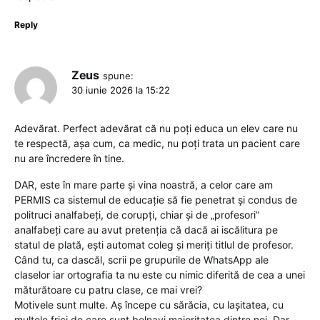
Reply
Zeus
spune:
30 iunie 2026 la 15:22
Adevărat. Perfect adevărat că nu poți educa un elev care nu
te respectă, așa cum, ca medic, nu poți trata un pacient care
nu are încredere în tine.
DAR, este în mare parte și vina noastră, a celor care am
PERMIS ca sistemul de educație să fie penetrat și condus de
politruci analfabeți, de corupți, chiar și de „profesori”
analfabeți care au avut pretenția că dacă ai iscălitura pe
statul de plată, ești automat coleg și meriți titlul de profesor.
Când tu, ca dascăl, scrii pe grupurile de WhatsApp ale
claselor iar ortografia ta nu este cu nimic diferită de cea a unei
măturătoare cu patru clase, ce mai vrei?
Motivele sunt multe. Aș începe cu sărăcia, cu lașitatea, cu
multele frici de care sunt bolnavi majoritatea dintre noi. Dar