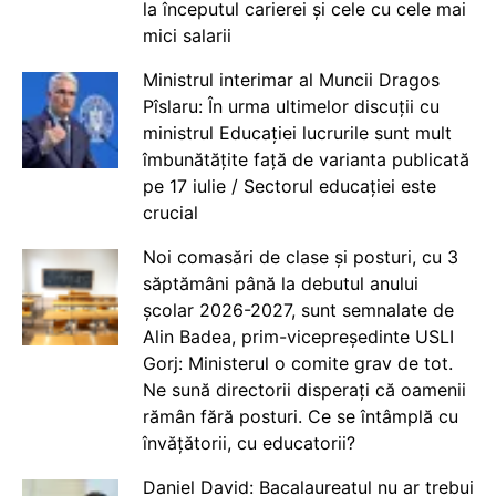
la începutul carierei și cele cu cele mai
mici salarii
Ministrul interimar al Muncii Dragos
Pîslaru: În urma ultimelor discuții cu
ministrul Educației lucrurile sunt mult
îmbunătățite față de varianta publicată
pe 17 iulie / Sectorul educației este
crucial
Noi comasări de clase și posturi, cu 3
săptămâni până la debutul anului
școlar 2026-2027, sunt semnalate de
Alin Badea, prim-vicepreședinte USLI
Gorj: Ministerul o comite grav de tot.
Ne sună directorii disperați că oamenii
rămân fără posturi. Ce se întâmplă cu
învățătorii, cu educatorii?
Daniel David: Bacalaureatul nu ar trebui