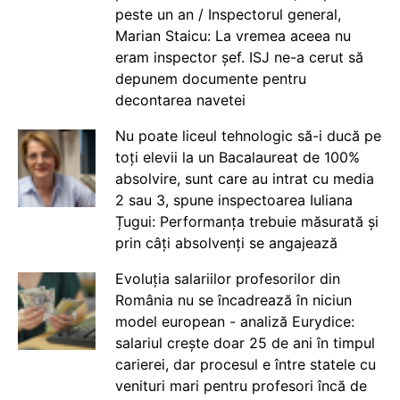
peste un an / Inspectorul general,
Marian Staicu: La vremea aceea nu
eram inspector șef. ISJ ne-a cerut să
depunem documente pentru
decontarea navetei
Nu poate liceul tehnologic să-i ducă pe
toți elevii la un Bacalaureat de 100%
absolvire, sunt care au intrat cu media
2 sau 3, spune inspectoarea Iuliana
Țugui: Performanța trebuie măsurată și
prin câți absolvenți se angajează
Evoluția salariilor profesorilor din
România nu se încadrează în niciun
model european - analiză Eurydice:
salariul crește doar 25 de ani în timpul
carierei, dar procesul e între statele cu
venituri mari pentru profesori încă de