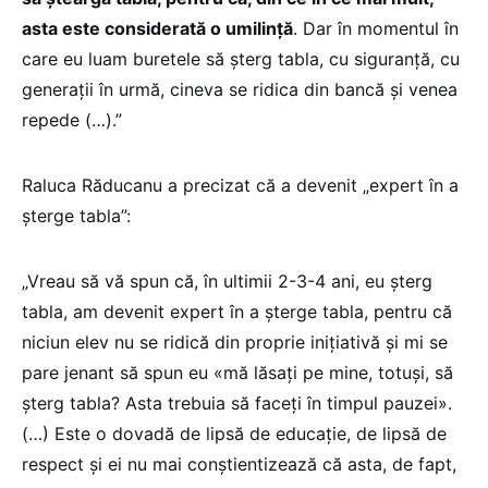
asta este considerată o umilință
. Dar în momentul în
care eu luam buretele să șterg tabla, cu siguranță, cu
generații în urmă, cineva se ridica din bancă și venea
repede (…).”
Raluca Răducanu a precizat că a devenit „expert în a
șterge tabla”:
„Vreau să vă spun că, în ultimii 2-3-4 ani, eu șterg
tabla, am devenit expert în a șterge tabla, pentru că
niciun elev nu se ridică din proprie inițiativă și mi se
pare jenant să spun eu «mă lăsați pe mine, totuși, să
șterg tabla? Asta trebuia să faceți în timpul pauzei».
(…) Este o dovadă de lipsă de educație, de lipsă de
respect și ei nu mai conștientizează că asta, de fapt,