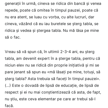
generații în urmă, cineva se ridica din bancă și venea
repede, poate că omitea în timpul pauzei, poate că
nu era atent, se luau cu vorba, cu alte lucruri, dar
cineva, văzând că eu iau buretele se șterg tabla, se
ridica și vedea și ștergea tabla. Nu mă lăsa pe mine
să o fac.
Vreau să vă spun că, în ultimii 2-3-4 ani, eu șterg
tabla, am devenit expert în a șterge tabla, pentru că
niciun elev nu se ridică din proprie inițiativă și mi se
pare jenant să spun eu «mă lăsați pe mine, totuși, să
șterg tabla? Asta trebuia să faceți în timpul pauzei».
(…) Este o dovadă de lipsă de educație, de lipsă de
respect și ei nu mai conștientizează că asta, de fapt,
nu știu, este ceva elementar pe care ar trebui să-l
facă.