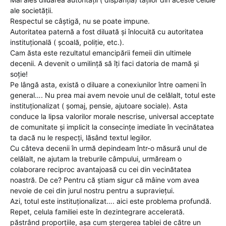
ale societății.
Respectul se câștigă, nu se poate impune.
Autoritatea paternă a fost diluată și înlocuită cu autoritatea
instituțională ( școală, poliție, etc.).
Cam ăsta este rezultatul emancipării femeii din ultimele
decenii. A devenit o umilință să îți faci datoria de mamă și
soție!
Pe lângă asta, există o diluare a conexiunilor între oameni în
general…. Nu prea mai avem nevoie unul de celălalt, totul este
instituționalizat ( șomaj, pensie, ajutoare sociale). Asta
conduce la lipsa valorilor morale nescrise, universal acceptate
de comunitate și implicit la consecințe imediate în vecinătatea
ta dacă nu le respecți, lăsând textul legilor.
Cu câteva decenii în urmă depindeam într-o măsură unul de
celălalt, ne ajutam la treburile câmpului, urmăream o
colaborare reciproc avantajoasă cu cei din vecinătatea
noastră. De ce? Pentru că știam sigur că mâine vom avea
nevoie de cei din jurul nostru pentru a supraviețui.
Azi, totul este instituționalizat…. aici este problema profundă.
Repet, celula familiei este în dezintegrare accelerată.
păstrând proporțiile, așa cum ștergerea tablei de către un