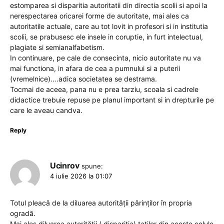
estomparea si disparitia autoritatii din directia scolii si apoi la
nerespectarea oricarei forme de autoritate, mai ales ca
autoritatile actuale, care au tot lovit in profesori si in institutia
scolii, se prabusesc ele insele in coruptie, in furt intelectual,
plagiate si semianalfabetism.
In continuare, pe cale de consecinta, nicio autoritate nu va
mai functiona, in afara de cea a pumnului si a puterii
(vremelnice)….adica societatea se destrama.
Tocmai de aceea, pana nu e prea tarziu, scoala si cadrele
didactice trebuie repuse pe planul important si in drepturile pe
care le aveau candva.
Reply
Ucinrov
spune:
4 iulie 2026 la 01:07
Totul pleacă de la diluarea autorității părinților în propria
ogradă.
Mai ales diluarea autorității ( dispariția) taților din aceste celule