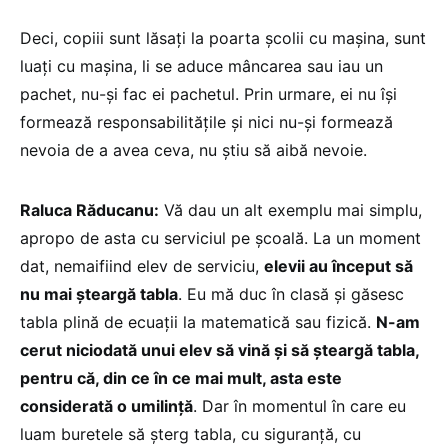
Deci, copiii sunt lăsați la poarta școlii cu mașina, sunt
luați cu mașina, li se aduce mâncarea sau iau un
pachet, nu-și fac ei pachetul. Prin urmare, ei nu își
formează responsabilitățile și nici nu-și formează
nevoia de a avea ceva, nu știu să aibă nevoie.
Raluca Răducanu:
Vă dau un alt exemplu mai simplu,
apropo de asta cu serviciul pe școală. La un moment
dat, nemaifiind elev de serviciu,
elevii au început să
nu mai șteargă tabla
. Eu mă duc în clasă și găsesc
tabla plină de ecuații la matematică sau fizică.
N-am
cerut niciodată unui elev să vină și să șteargă tabla,
pentru că, din ce în ce mai mult, asta este
considerată o umilință
. Dar în momentul în care eu
luam buretele să șterg tabla, cu siguranță, cu