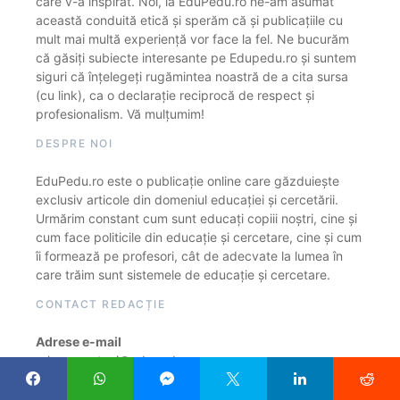
care v-a inspirat. Noi, la EduPedu.ro ne-am asumat
această conduită etică și sperăm că și publicațiile cu
mult mai multă experiență vor face la fel. Ne bucurăm
că găsiți subiecte interesante pe Edupedu.ro și suntem
siguri că înțelegeți rugămintea noastră de a cita sursa
(cu link), ca o declarație reciprocă de respect și
profesionalism. Vă mulțumim!
DESPRE NOI
EduPedu.ro este o publicație online care găzduiește
exclusiv articole din domeniul educației și cercetării.
Urmărim constant cum sunt educați copiii noștri, cine și
cum face politicile din educație și cercetare, cine și cum
îi formează pe profesori, cât de adecvate la lumea în
care trăim sunt sistemele de educație și cercetare.
CONTACT REDACȚIE
Adrese e-mail
raluca.pantazi@edupedu.ro
mihai.peticila@edupedu.ro
costin.ionescu@edupedu.ro