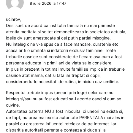
8 iulie 2026 la 17:47
ucinrov,
Desi sunt de acord ca institutia familiala nu mai primeste
atentia meritata si se tot demonetizeaza in societatea actuala,
ideile dv sunt amestecate si cel putin partial misogine.
Nu inteleg cine v-a spus ca a face mancare, curatenie etc
acasa ar fi o umilinta si indatoriri exclusiv feminine. Toate
treburile casnice sunt considerate de fiecare asa cum a fost
persoana educata in primii ani de viata sa le considere.
In plus in prezent in tot mai multe familii se implica in treburile
casnice atat mama, cat si tata iar treptat si copiii,
considerandu-le necesitati de rutina, in niciun caz umilinte.
Respectul trebuie impus (uneori prin lege) celor care nu
inteleg si/sau nu au fost educati sa-l acorde cand si cum se
cuvine.
Autoritatea paterna NU a fost inlocuita, ci uneori nu exista si,
de fapt, nu prea mai exista autoritate PARENTALA mai ales in
paralel cu cresterea influentei retelelor de pe Internet. Iar
disparitia autoritatii parentale conteaza si duce si la