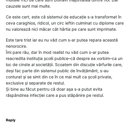
cauzele sunt mai multe.
Ce este cert, este că sistemul de educație s-a transformat în
ceva caraghios, ridicol, un circ ieftin culminat cu diplome care
nu valorează nici măcar cât hârtia pe care sunt imprimate.
Este tare trist iar eu nu văd cum s-ar putea repara această
nenorocire.
Îmi pare rău, dar în mod realist nu văd cum s-ar putea
reacredita instituția școlii publice–că despre ea vorbim–ca un
loc de cinste al societății. Scoatem din discuție vârfurile care,
deși fac parte din sistemul public de învățământ, s-au
conturat și se simt din ce în ce mai mult ca școli private,
exclusive și separate de restul.
Și bine au făcut pentru că doar așa s-a putut evita
răspândirea infecției care a pus stăpânire pe restul.
Reply