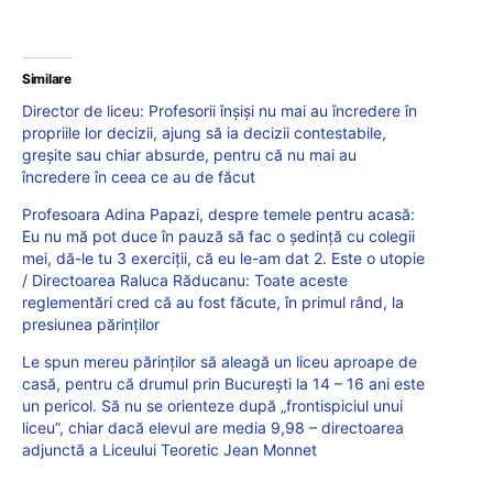
Similare
Director de liceu: Profesorii înșiși nu mai au încredere în
propriile lor decizii, ajung să ia decizii contestabile,
greșite sau chiar absurde, pentru că nu mai au
încredere în ceea ce au de făcut
Profesoara Adina Papazi, despre temele pentru acasă:
Eu nu mă pot duce în pauză să fac o ședință cu colegii
mei, dă-le tu 3 exerciții, că eu le-am dat 2. Este o utopie
/ Directoarea Raluca Răducanu: Toate aceste
reglementări cred că au fost făcute, în primul rând, la
presiunea părinților
Le spun mereu părinților să aleagă un liceu aproape de
casă, pentru că drumul prin București la 14 – 16 ani este
un pericol. Să nu se orienteze după „frontispiciul unui
liceu”, chiar dacă elevul are media 9,98 – directoarea
adjunctă a Liceului Teoretic Jean Monnet