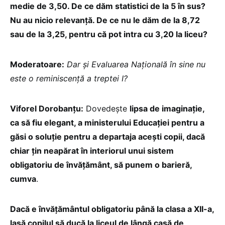
medie de 3,50. De ce dăm statistici de la 5 în sus?
Nu au nicio relevanță. De ce nu le dăm de la 8,72
sau de la 3,25, pentru că pot intra cu 3,20 la liceu?
Moderatoare:
Dar și Evaluarea Națională în sine nu
este o reminiscență a treptei I?
Viforel Dorobanțu:
Dovedește
lipsa de imaginație,
ca să fiu elegant, a ministerului Educației pentru a
găsi o soluție pentru a departaja acești copii, dacă
chiar țin neapărat în interiorul unui sistem
obligatoriu de învățământ, să punem o barieră,
cumva
.
Dacă e învățământul obligatoriu până la clasa a XII-a,
lasă copilul să ducă la liceul de lângă casă de