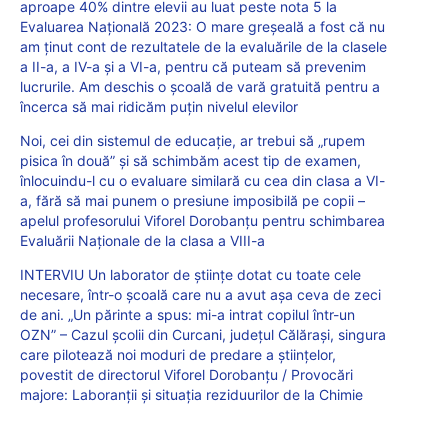
aproape 40% dintre elevii au luat peste nota 5 la
Evaluarea Națională 2023: O mare greșeală a fost că nu
am ținut cont de rezultatele de la evaluările de la clasele
a II-a, a IV-a și a VI-a, pentru că puteam să prevenim
lucrurile. Am deschis o școală de vară gratuită pentru a
încerca să mai ridicăm puțin nivelul elevilor
Noi, cei din sistemul de educație, ar trebui să „rupem
pisica în două” și să schimbăm acest tip de examen,
înlocuindu-l cu o evaluare similară cu cea din clasa a VI-
a, fără să mai punem o presiune imposibilă pe copii –
apelul profesorului Viforel Dorobanțu pentru schimbarea
Evaluării Naționale de la clasa a VIII-a
INTERVIU Un laborator de științe dotat cu toate cele
necesare, într-o școală care nu a avut așa ceva de zeci
de ani. „Un părinte a spus: mi-a intrat copilul într-un
OZN” – Cazul școlii din Curcani, județul Călărași, singura
care pilotează noi moduri de predare a științelor,
povestit de directorul Viforel Dorobanțu / Provocări
majore: Laboranții și situația reziduurilor de la Chimie