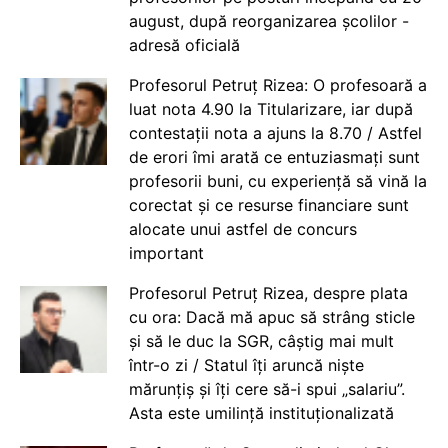
august, după reorganizarea școlilor -
adresă oficială
Profesorul Petruț Rizea: O profesoară a
luat nota 4.90 la Titularizare, iar după
contestații nota a ajuns la 8.70 / Astfel
de erori îmi arată ce entuziasmați sunt
profesorii buni, cu experiență să vină la
corectat și ce resurse financiare sunt
alocate unui astfel de concurs
important
Profesorul Petruț Rizea, despre plata
cu ora: Dacă mă apuc să strâng sticle
și să le duc la SGR, câștig mai mult
într-o zi / Statul îți aruncă niște
mărunțiș și îți cere să-i spui „salariu”.
Asta este umilință instituționalizată