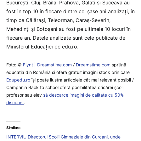
București, Cluj, Brăila, Prahova, Galați și Suceava au
fost în top 10 în fiecare dintre cei șase ani analizați, în
timp ce Călărași, Teleorman, Caraș-Severin,
Mehedinți și Botoșani au fost pe ultimele 10 locuri în
fiecare an. Datele analizate sunt cele publicate de
Ministerul Educației pe edu.ro.
Foto: ©
Flynt | Dreamstime.com
/
Dreamstime.com
sprijină
educaţia din România şi oferă gratuit imagini stock prin care
Edupedu.ro
îşi poate ilustra articolele cât mai relevant posibil /
Campania Back to school oferă posibilitatea oricărei școli,
profesor sau elev
să descarce imagini de calitate cu 50%
discount
.
Similare
INTERVIU Directorul Școlii Gimnaziale din Curcani, unde