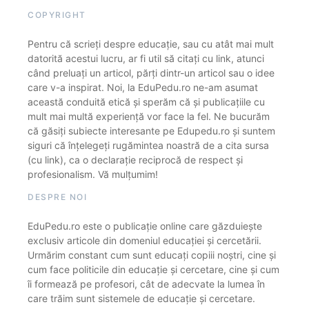
COPYRIGHT
Pentru că scrieți despre educație, sau cu atât mai mult
datorită acestui lucru, ar fi util să citați cu link, atunci
când preluați un articol, părți dintr-un articol sau o idee
care v-a inspirat. Noi, la EduPedu.ro ne-am asumat
această conduită etică și sperăm că și publicațiile cu
mult mai multă experiență vor face la fel. Ne bucurăm
că găsiți subiecte interesante pe Edupedu.ro și suntem
siguri că înțelegeți rugămintea noastră de a cita sursa
(cu link), ca o declarație reciprocă de respect și
profesionalism. Vă mulțumim!
DESPRE NOI
EduPedu.ro este o publicație online care găzduiește
exclusiv articole din domeniul educației și cercetării.
Urmărim constant cum sunt educați copiii noștri, cine și
cum face politicile din educație și cercetare, cine și cum
îi formează pe profesori, cât de adecvate la lumea în
care trăim sunt sistemele de educație și cercetare.