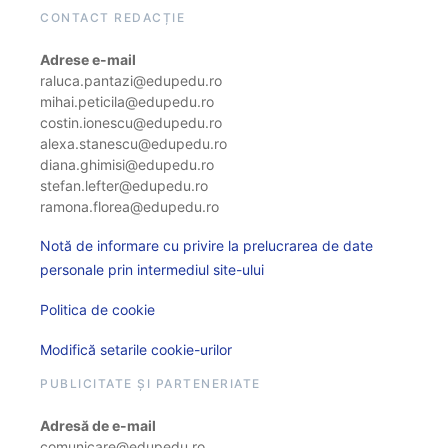
CONTACT REDACȚIE
Adrese e-mail
raluca.pantazi@edupedu.ro
mihai.peticila@edupedu.ro
costin.ionescu@edupedu.ro
alexa.stanescu@edupedu.ro
diana.ghimisi@edupedu.ro
stefan.lefter@edupedu.ro
ramona.florea@edupedu.ro
Notă de informare cu privire la prelucrarea de date
personale prin intermediul site-ului
Politica de cookie
Modifică setarile cookie-urilor
PUBLICITATE ȘI PARTENERIATE
Adresă de e-mail
comunicare@edupedu.ro