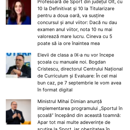
Profesoară de Sport din județul Olt, cu
10 la Definitivat și 10 la Titularizare
pentru a doua oară, va susține
concursul și anul viitor: Dacă nu dau
examen anul viitor, nota 10 nu mai
valorează mare lucru. Cineva cu 5
poate să ia ore înaintea mea
Elevii de clasa a IX-a nu vor începe
școala cu manuale noi. Bogdan
Cristescu, directorul Centrului Național
de Curriculum și Evaluare: În cel mai
bun caz, pe 7 septembrie le vom avea
în format digital
Ministrul Mihai Dimian anunță
implementarea programului „Sportul în
școală” începând din această toamnă:
Apar tot mai multe adeverințe de
scutire la Sport, iar obezitatea în