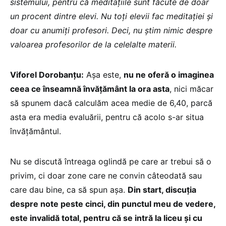
sistemului, pentru că meditațiile sunt făcute de doar
un procent dintre elevi. Nu toți elevii fac meditației și
doar cu anumiți profesori. Deci, nu știm nimic despre
valoarea profesorilor de la celelalte materii.
Viforel Dorobanțu:
Așa este,
nu ne oferă o imaginea
ceea ce înseamnă învățământ la ora asta
, nici măcar
să spunem dacă calculăm acea medie de 6,40, parcă
asta era media evaluării, pentru că acolo s-ar situa
învățământul.
Nu se discută întreaga oglindă pe care ar trebui să o
privim, ci doar zone care ne convin câteodată sau
care dau bine, ca să spun așa.
Din start, discuția
despre note peste cinci, din punctul meu de vedere,
este invalidă total, pentru că se intră la liceu și cu