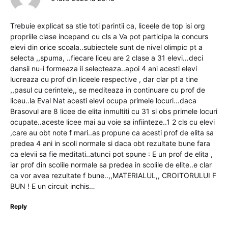
Trebuie explicat sa stie toti parintii ca, liceele de top isi org
propriile clase incepand cu cls a Va pot participa la concurs
elevi din orice scoala..subiectele sunt de nivel olimpic pt a
selecta ,,spuma, ..fiecare liceu are 2 clase a 31 elevi…deci
dansii nu-i formeaza ii selecteaza..apoi 4 ani acesti elevi
lucreaza cu prof din liceele respective , dar clar pt a tine
,,pasul cu cerintele,, se mediteaza in continuare cu prof de
liceu..la Eval Nat acesti elevi ocupa primele locuri…daca
Brasovul are 8 licee de elita inmultiti cu 31 si obs primele locuri
ocupate..aceste licee mai au voie sa infiinteze..1 2 cls cu elevi
,care au obt note f mari..as propune ca acesti prof de elita sa
predea 4 ani in scoli normale si daca obt rezultate bune fara
ca elevii sa fie meditati..atunci pot spune : E un prof de elita ,
iar prof din scolile normale sa predea in scolile de elite..e clar
ca vor avea rezultate f bune..,,MATERIALUL,, CROITORULUI F
BUN ! E un circuit inchis…
Reply