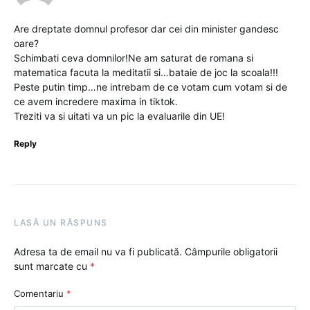
Are dreptate domnul profesor dar cei din minister gandesc
oare?
Schimbati ceva domnilor!Ne am saturat de romana si
matematica facuta la meditatii si…bataie de joc la scoala!!!
Peste putin timp…ne intrebam de ce votam cum votam si de
ce avem incredere maxima in tiktok.
Treziti va si uitati va un pic la evaluarile din UE!
Reply
LASĂ UN RĂSPUNS
Adresa ta de email nu va fi publicată.
Câmpurile obligatorii
sunt marcate cu
*
Comentariu
*