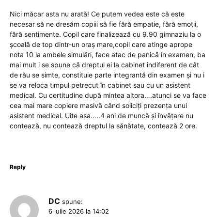
Nici măcar asta nu arată! Ce putem vedea este că este
necesar să ne dresăm copiii să fie fără empatie, fără emoții,
fără sentimente. Copil care finalizează cu 9.90 gimnaziu la o
școală de top dintr-un oraș mare,copil care atinge aprope
nota 10 la ambele simulări, face atac de panică în examen, ba
mai mult i se spune că dreptul ei la cabinet indiferent de cât
de rău se simte, constituie parte integrantă din examen și nu i
se va reloca timpul petrecut în cabinet sau cu un asistent
medical. Cu certitudine după mintea altora….atunci se va face
cea mai mare copiere masivă când soliciți prezența unui
asistent medical. Uite așa…..4 ani de muncă și învățare nu
contează, nu contează dreptul la sănătate, contează 2 ore.
Reply
DC
spune:
6 iulie 2026 la 14:02