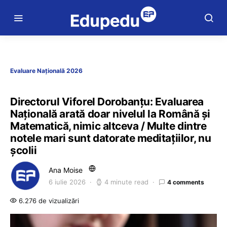
Evaluare Națională 2026
Directorul Viforel Dorobanțu: Evaluarea
Națională arată doar nivelul la Română și
Matematică, nimic altceva / Multe dintre
notele mari sunt datorate meditațiilor, nu
școlii
Ana Moise
6 iulie 2026
4 minute read
4 comments
6.276 de vizualizări