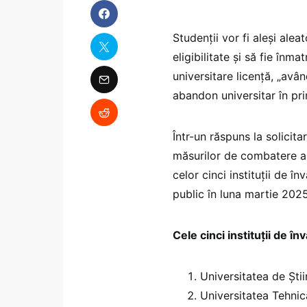
Studenții vor fi aleși alea
eligibilitate și să fie înma
universitare licență, „avâ
abandon universitar în prim
Într-un răspuns la solici
măsurilor de combatere a 
celor cinci instituții de 
public în luna martie 2025
Cele cinci instituții de 
Universitatea de Ști
Universitatea Tehnic