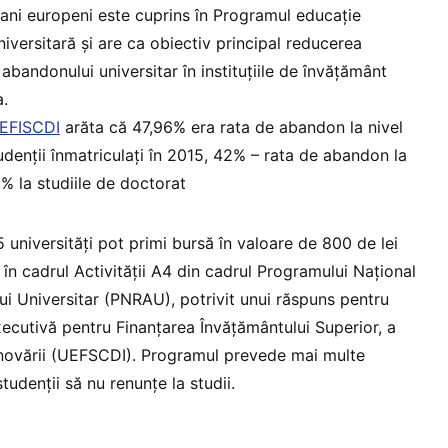
ani europeni este cuprins în Programul educație
niversitară și are ca obiectiv principal reducerea
 abandonului universitar în instituțiile de învățământ
a.
UEFISCDI
arăta că 47,96% era rata de abandon la nivel
udenții înmatriculați în 2015, 42% – rata de abandon la
0% la studiile de doctorat
 universități pot primi bursă în valoare de 800 de lei
e în cadrul Activității A4 din cadrul Programului Național
 Universitar (PNRAU), potrivit unui răspuns pentru
ecutivă pentru Finanţarea Învăţământului Superior, a
i Inovării (UEFSCDI). Programul prevede mai multe
studenții să nu renunțe la studii.