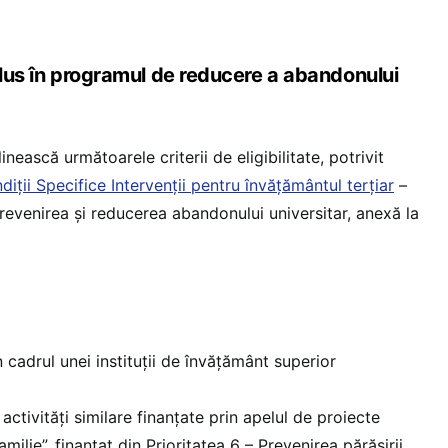
inclus în programul de reducere a abandonului
inească următoarele criterii de eligibilitate, potrivit
diții Specifice Intervenții pentru învățământul terțiar
–
revenirea și reducerea abandonului universitar, anexă la
în cadrul unei instituții de învățământ superior
 activități similare finanțate prin apelul de proiecte
milie”, finanțat din Prioritatea 6 – Prevenirea părăsirii