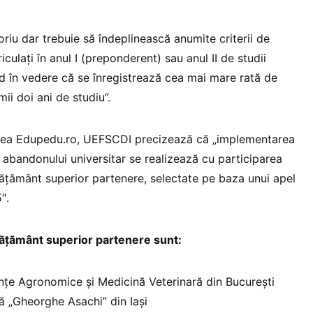
toriu dar trebuie să îndeplinească anumite criterii de
triculați în anul I (preponderent) sau anul II de studii
nd în vedere că se înregistrează cea mai mare rată de
ii doi ani de studiu”.
tarea Edupedu.ro, UEFSCDI precizează că „implementarea
abandonului universitar se realizează cu participarea
învățământ superior partenere, selectate pe baza unui apel
″.
învățământ superior partenere sunt:
ințe Agronomice și Medicină Veterinară din București
ă „Gheorghe Asachi” din Iași