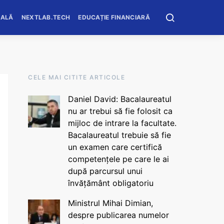
OALĂ
NEXTLAB.TECH
EDUCAȚIE FINANCIARĂ
CELE MAI CITITE ARTICOLE
Daniel David: Bacalaureatul
nu ar trebui să fie folosit ca
mijloc de intrare la facultate.
Bacalaureatul trebuie să fie
un examen care certifică
competențele pe care le ai
după parcursul unui
învățământ obligatoriu
Ministrul Mihai Dimian,
despre publicarea numelor