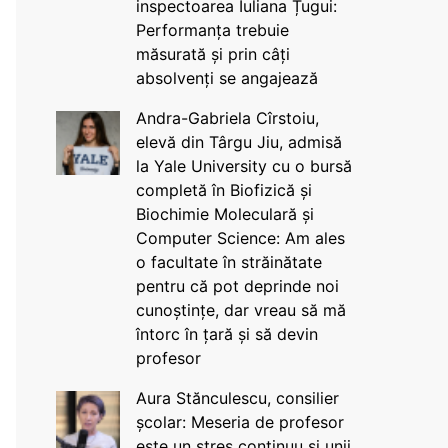
inspectoarea Iuliana Țugui:
Performanța trebuie
măsurată și prin câți
absolvenți se angajează
Andra-Gabriela Cîrstoiu,
elevă din Târgu Jiu, admisă
la Yale University cu o bursă
completă în Biofizică și
Biochimie Moleculară și
Computer Science: Am ales
o facultate în străinătate
pentru că pot deprinde noi
cunoștințe, dar vreau să mă
întorc în țară și să devin
profesor
Aura Stănculescu, consilier
școlar: Meseria de profesor
este un stres continuu și unii