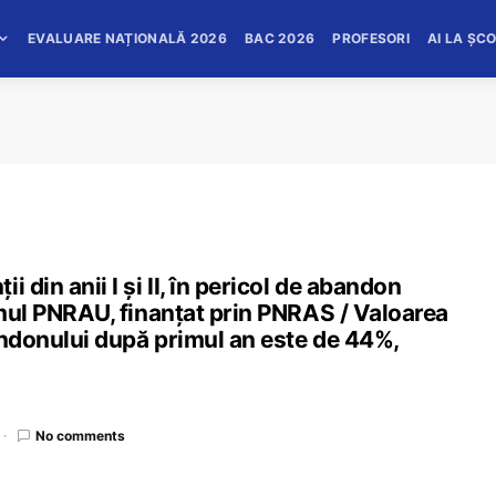
EVALUARE NAȚIONALĂ 2026
BAC 2026
PROFESORI
AI LA ȘC
 din anii I și II, în pericol de abandon
ramul PNRAU, finanțat prin PNRAS / Valoarea
andonului după primul an este de 44%,
No comments