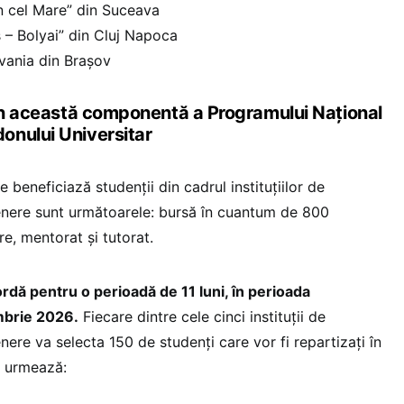
n cel Mare” din Suceava
 – Bolyai” din Cluj Napoca
lvania din Brașov
din această componentă a Programului Național
onului Universitar
e beneficiază studenții din cadrul instituțiilor de
enere sunt următoarele: bursă în cuantum de 800
ere, mentorat și tutorat.
ordă pentru o perioadă de 11 luni, în perioada
mbrie 2026.
Fiecare dintre cele cinci instituții de
ere va selecta 150 de studenți care vor fi repartizați în
m urmează: