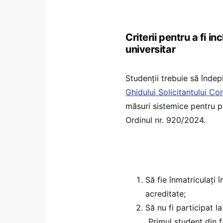
Criterii pentru a fi 
universitar
Studenții trebuie să îndepl
Ghidului Solicitantului Con
măsuri sistemice pentru p
Ordinul nr. 920/2024.
Să fie înmatriculați 
acreditate;
Să nu fi participat la
„Primul student din fa