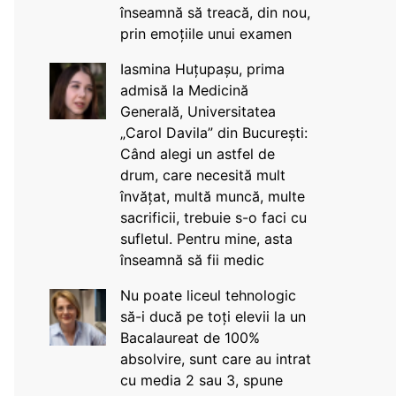
înseamnă să treacă, din nou,
prin emoțiile unui examen
Iasmina Huțupașu, prima
admisă la Medicină
Generală, Universitatea
„Carol Davila” din București:
Când alegi un astfel de
drum, care necesită mult
învățat, multă muncă, multe
sacrificii, trebuie s-o faci cu
sufletul. Pentru mine, asta
înseamnă să fii medic
Nu poate liceul tehnologic
să-i ducă pe toți elevii la un
Bacalaureat de 100%
absolvire, sunt care au intrat
cu media 2 sau 3, spune