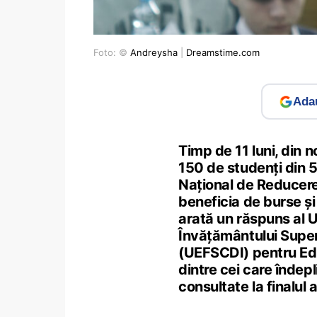
Foto: ©
Andreysha
|
Dreamstime.com
Adau
Timp de 11 luni, din
150 de studenți din 5
Național de Reducer
beneficia de burse și 
arată un răspuns al 
Învăţământului Superio
(UEFSCDI) pentru Edup
dintre cei care îndepli
consultate la finalul a