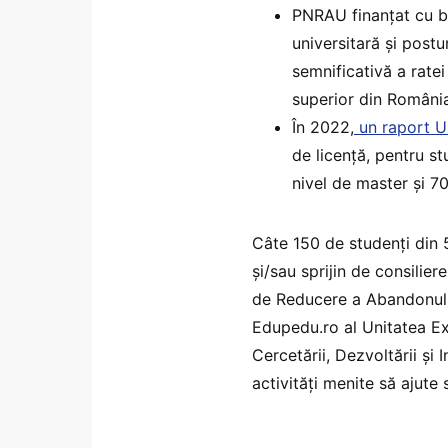
PNRAU finanțat cu b
universitară și postu
semnificativă a ratei
superior din Români
În 2022,
un raport 
de licență, pentru st
nivel de master și 7
Câte 150 de studenți din 5
și/sau sprijin de consilier
de Reducere a Abandonului
Edupedu.ro al Unitatea Ex
Cercetării, Dezvoltării ş
activități menite să ajute 