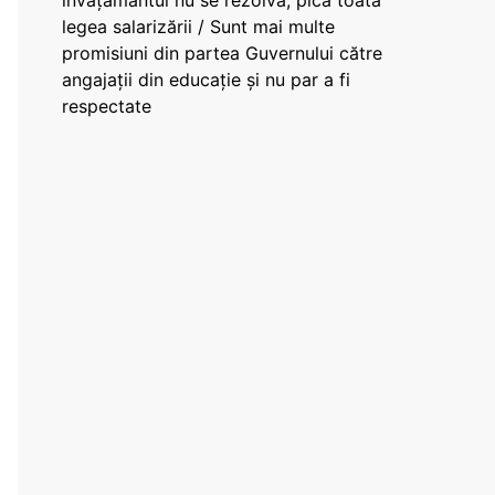
învățământul nu se rezolvă, pică toată
legea salarizării / Sunt mai multe
promisiuni din partea Guvernului către
angajații din educație și nu par a fi
respectate