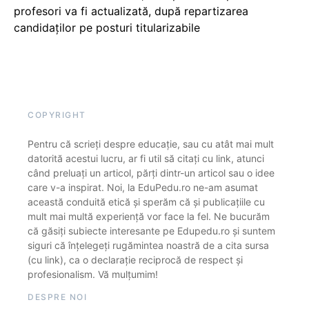
profesori va fi actualizată, după repartizarea
candidaților pe posturi titularizabile
COPYRIGHT
Pentru că scrieți despre educație, sau cu atât mai mult
datorită acestui lucru, ar fi util să citați cu link, atunci
când preluați un articol, părți dintr-un articol sau o idee
care v-a inspirat. Noi, la EduPedu.ro ne-am asumat
această conduită etică și sperăm că și publicațiile cu
mult mai multă experiență vor face la fel. Ne bucurăm
că găsiți subiecte interesante pe Edupedu.ro și suntem
siguri că înțelegeți rugămintea noastră de a cita sursa
(cu link), ca o declarație reciprocă de respect și
profesionalism. Vă mulțumim!
DESPRE NOI