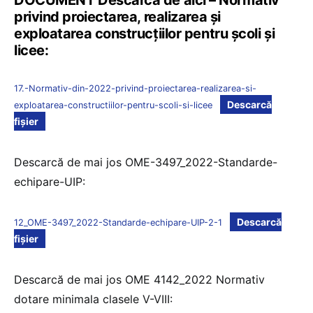
DOCUMENT Descarcă de aici – Normativ
privind proiectarea, realizarea și
exploatarea construcțiilor pentru școli și
licee:
17.-Normativ-din-2022-privind-proiectarea-realizarea-si-
Descarcă
exploatarea-constructiilor-pentru-scoli-si-licee
fișier
Descarcă de mai jos OME-3497_2022-Standarde-
echipare-UIP:
Descarcă
12_OME-3497_2022-Standarde-echipare-UIP-2-1
fișier
Descarcă de mai jos OME 4142_2022 Normativ
dotare minimala clasele V-VIII: