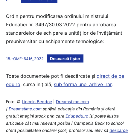
Ordin pentru modificarea ordinului ministrului
Educației nr. 3497/30.03.2022 pentru aprobarea
standardelor de echipare a unităților de învățământ
preuniversitar cu echipamente tehnologice:
Descarcă fișier
18.-OME-6416_2022
Toate documentele pot fi descărcate și
direct de pe
edu.ro
, sursa inițială,
sub forma unei arhive .rar
.
Foto: ©
Lincoln Beddoe
|
Dreamstime.com
/
Dreamstime.com
sprijină educaţia din România şi oferă
gratuit imagini stock prin care
Edupedu.ro
îşi poate ilustra
articolele cât mai relevant posibil
/
Campania Back to school
oferă posibilitatea oricărei școli, profesor sau elev să
descarce