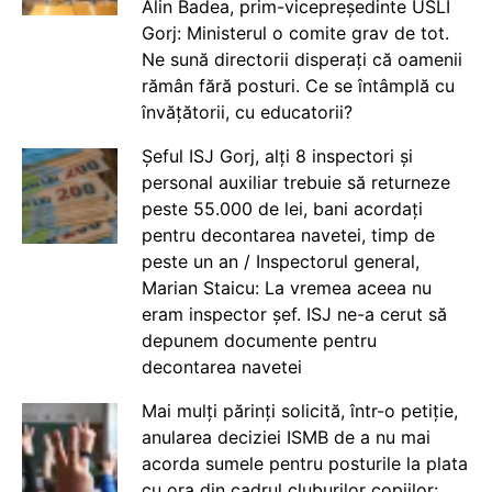
Alin Badea, prim-vicepreședinte USLI
Gorj: Ministerul o comite grav de tot.
Ne sună directorii disperați că oamenii
rămân fără posturi. Ce se întâmplă cu
învățătorii, cu educatorii?
Șeful ISJ Gorj, alți 8 inspectori și
personal auxiliar trebuie să returneze
peste 55.000 de lei, bani acordați
pentru decontarea navetei, timp de
peste un an / Inspectorul general,
Marian Staicu: La vremea aceea nu
eram inspector șef. ISJ ne-a cerut să
depunem documente pentru
decontarea navetei
Mai mulți părinți solicită, într-o petiție,
anularea deciziei ISMB de a nu mai
acorda sumele pentru posturile la plata
cu ora din cadrul cluburilor copiilor: