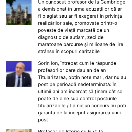
Un cunoscut profesor de la Cambridge
a demisionat în urma acuzațiilor că ar
fi plagiat sau ar fi exagerat în privința
realizărilor sale, promovate printr-o
poveste de viață marcată de un
diagnostic de autism, zeci de
maratoane parcurse și milioane de lire
strânse în scopuri caritabile
Sorin Ion, întrebat cum le răspunde
profesorilor care dau an de an
Titularizarea, obțin note mari, dar nu au
post pe perioadă nedeterminată: În
ultimii ani am încercat să ținem cât se
poate de bine sub control posturile
titularizabile / La niciun concurs nu poți
garanta de la început asigurarea unui
post
Profesor de Istorie cu 9.70 la