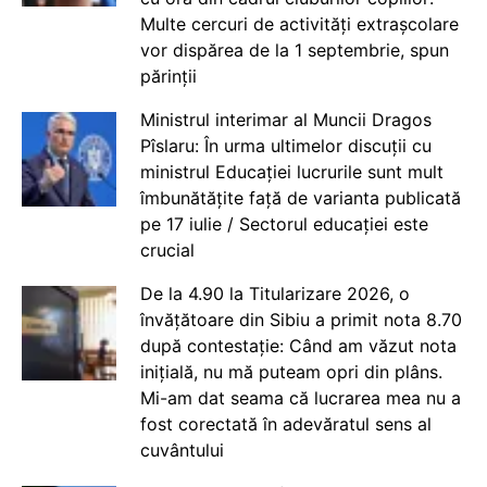
Multe cercuri de activități extrașcolare
vor dispărea de la 1 septembrie, spun
părinții
Ministrul interimar al Muncii Dragos
Pîslaru: În urma ultimelor discuții cu
ministrul Educației lucrurile sunt mult
îmbunătățite față de varianta publicată
pe 17 iulie / Sectorul educației este
crucial
De la 4.90 la Titularizare 2026, o
învățătoare din Sibiu a primit nota 8.70
după contestație: Când am văzut nota
inițială, nu mă puteam opri din plâns.
Mi-am dat seama că lucrarea mea nu a
fost corectată în adevăratul sens al
cuvântului