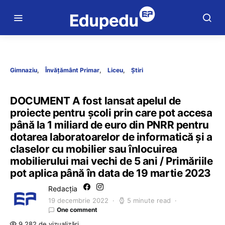
Gimnaziu
Învățământ Primar
Liceu
Știri
DOCUMENT A fost lansat apelul de
proiecte pentru școli prin care pot accesa
până la 1 miliard de euro din PNRR pentru
dotarea laboratoarelor de informatică și a
claselor cu mobilier sau înlocuirea
mobilierului mai vechi de 5 ani / Primăriile
pot aplica până în data de 19 martie 2023
Redacția
19 decembrie 2022
5 minute read
One comment
9.282 de vizualizări