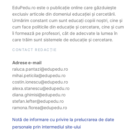
EduPedu.ro este o publicație online care găzduiește
exclusiv articole din domeniul educației și cercetării.
Urmărim constant cum sunt educați copiii noștri, cine și
cum face politicile din educație și cercetare, cine și cum
îi formează pe profesori, cât de adecvate la lumea în
care trăim sunt sistemele de educație și cercetare.
CONTACT REDACȚIE
Adrese e-mail
raluca.pantazi@edupedu.ro
mihai.peticila@edupedu.ro
costin.ionescu@edupedu.ro
alexa.stanescu@edupedu.ro
diana.ghimisi@edupedu.ro
stefan.lefter@edupedu.ro
ramona.florea@edupedu.ro
Notă de informare cu privire la prelucrarea de date
personale prin intermediul site-ului