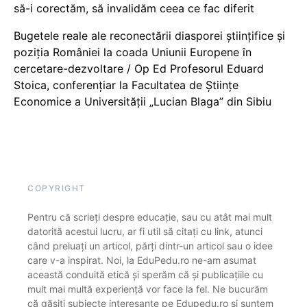
să-i corectăm, să invalidăm ceea ce fac diferit
Bugetele reale ale reconectării diasporei științifice și
poziția României la coada Uniunii Europene în
cercetare-dezvoltare / Op Ed Profesorul Eduard
Stoica, conferențiar la Facultatea de Științe
Economice a Universității „Lucian Blaga” din Sibiu
COPYRIGHT
Pentru că scrieți despre educație, sau cu atât mai mult
datorită acestui lucru, ar fi util să citați cu link, atunci
când preluați un articol, părți dintr-un articol sau o idee
care v-a inspirat. Noi, la EduPedu.ro ne-am asumat
această conduită etică și sperăm că și publicațiile cu
mult mai multă experiență vor face la fel. Ne bucurăm
că găsiți subiecte interesante pe Edupedu.ro și suntem