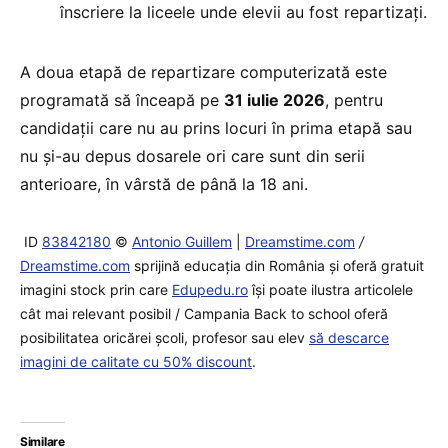
înscriere la liceele unde elevii au fost repartizați.
A doua etapă de repartizare computerizată este
programată să înceapă pe
31 iulie 2026
, pentru
candidații care nu au prins locuri în prima etapă sau
nu și-au depus dosarele ori care sunt din serii
anterioare, în vârstă de până la 18 ani.
ID
83842180
©
Antonio Guillem
|
Dreamstime.com
/
Dreamstime.com
sprijină educaţia din România şi oferă gratuit
imagini stock prin care
Edupedu.ro
îşi poate ilustra articolele
cât mai relevant posibil / Campania Back to school oferă
posibilitatea oricărei școli, profesor sau elev
să descarce
imagini de calitate cu 50% discount
.
Similare