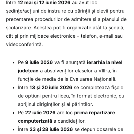
Între
12 mai și 12 iunie 2026
au avut loc
ședinţe/acțiuni de instruire cu părinţii şi elevii pentru
prezentarea procedurilor de admitere şi a planului de
școlarizare. Acestea pot fi organizate atât la școală,
cât și prin mijloace electronice – telefon, e-mail sau
videoconferință.
Pe
9 iulie 2026
va fi anunţată
ierarhia la nivel
judeţean
a absolvenţilor claselor a VIII-a, în
funcție de media de la Evaluarea Națională.
Între
13 și 20 iulie 2026
se completează fișele
de opțiuni pentru liceu, în format electronic, cu
sprijinul diriginților și al părinților.
Pe
22 iulie 2026
are loc
prima repartizare
computerizată
a candidaților.
Între
23 și 28 iulie 2026
se depun dosarele de