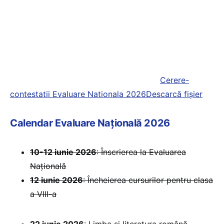
Cerere-
contestatii Evaluare Nationala 2026
Descarcă fișier
Calendar Evaluare Națională 2026
10-12 iunie 2026
: Înscrierea la Evaluarea
Națională
12 iunie 2026
: Încheierea cursurilor pentru clasa
a VIII-a
22 iunie 2026
: Limba și literatura română –