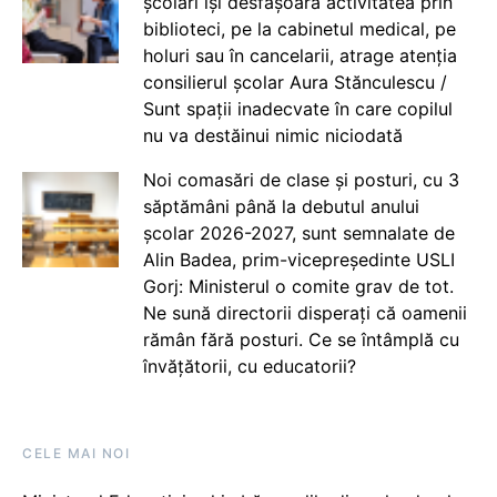
școlari își desfășoară activitatea prin
biblioteci, pe la cabinetul medical, pe
holuri sau în cancelarii, atrage atenția
consilierul școlar Aura Stănculescu /
Sunt spații inadecvate în care copilul
nu va destăinui nimic niciodată
Noi comasări de clase și posturi, cu 3
săptămâni până la debutul anului
școlar 2026-2027, sunt semnalate de
Alin Badea, prim-vicepreședinte USLI
Gorj: Ministerul o comite grav de tot.
Ne sună directorii disperați că oamenii
rămân fără posturi. Ce se întâmplă cu
învățătorii, cu educatorii?
CELE MAI NOI