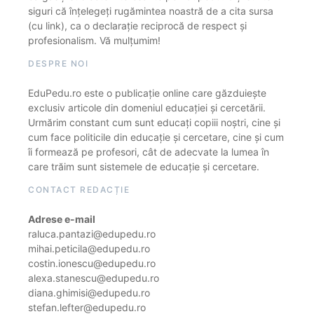
siguri că înțelegeți rugămintea noastră de a cita sursa
(cu link), ca o declarație reciprocă de respect și
profesionalism. Vă mulțumim!
DESPRE NOI
EduPedu.ro este o publicație online care găzduiește
exclusiv articole din domeniul educației și cercetării.
Urmărim constant cum sunt educați copiii noștri, cine și
cum face politicile din educație și cercetare, cine și cum
îi formează pe profesori, cât de adecvate la lumea în
care trăim sunt sistemele de educație și cercetare.
CONTACT REDACȚIE
Adrese e-mail
raluca.pantazi@edupedu.ro
mihai.peticila@edupedu.ro
costin.ionescu@edupedu.ro
alexa.stanescu@edupedu.ro
diana.ghimisi@edupedu.ro
stefan.lefter@edupedu.ro