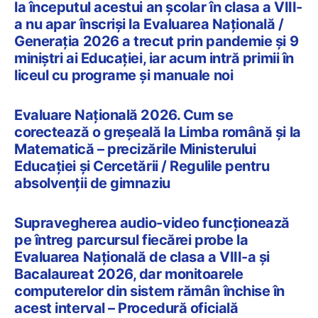
la începutul acestui an școlar în clasa a VIII-
a nu apar înscriși la Evaluarea Națională /
Generația 2026 a trecut prin pandemie și 9
miniștri ai Educației, iar acum intră primii în
liceul cu programe și manuale noi
Evaluare Națională 2026. Cum se
corectează o greșeală la Limba română și la
Matematică – precizările Ministerului
Educației și Cercetării / Regulile pentru
absolvenții de gimnaziu
Supravegherea audio-video funcționează
pe întreg parcursul fiecărei probe la
Evaluarea Națională de clasa a VIII-a și
Bacalaureat 2026, dar monitoarele
computerelor din sistem rămân închise în
acest interval – Procedură oficială