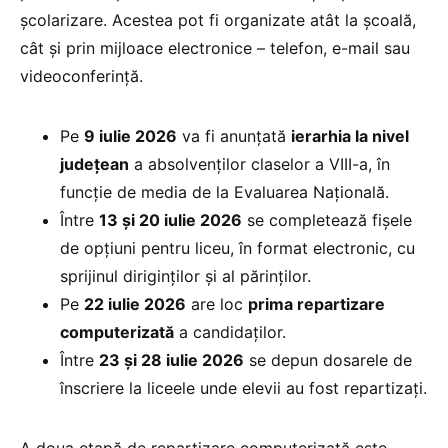
școlarizare. Acestea pot fi organizate atât la școală,
cât și prin mijloace electronice – telefon, e-mail sau
videoconferință.
Pe
9 iulie 2026
va fi anunţată
ierarhia la nivel
judeţean
a absolvenţilor claselor a VIII-a, în
funcție de media de la Evaluarea Națională.
Între
13 și 20 iulie 2026
se completează fișele
de opțiuni pentru liceu, în format electronic, cu
sprijinul diriginților și al părinților.
Pe
22 iulie 2026
are loc
prima repartizare
computerizată
a candidaților.
Între
23 și 28 iulie 2026
se depun dosarele de
înscriere la liceele unde elevii au fost repartizați.
A doua etapă de repartizare computerizată este