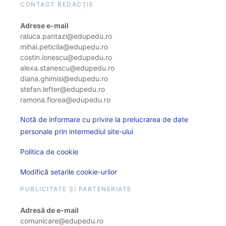
CONTACT REDACȚIE
Adrese e-mail
raluca.pantazi@edupedu.ro
mihai.peticila@edupedu.ro
costin.ionescu@edupedu.ro
alexa.stanescu@edupedu.ro
diana.ghimisi@edupedu.ro
stefan.lefter@edupedu.ro
ramona.florea@edupedu.ro
Notă de informare cu privire la prelucrarea de date
personale prin intermediul site-ului
Politica de cookie
Modifică setarile cookie-urilor
PUBLICITATE ȘI PARTENERIATE
Adresă de e-mail
comunicare@edupedu.ro