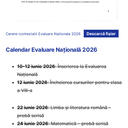
Descarcă fișier
Cerere-contestatii Evaluare Nationala 2026
Calendar Evaluare Națională 2026
10-12 iunie 2026
: Înscrierea la Evaluarea
Națională
12 iunie 2026
: Încheierea cursurilor pentru clasa
a VIII-a
22 iunie 2026
: Limba și literatura română –
probă scrisă
24 iunie 2026
: Matematică – probă scrisă