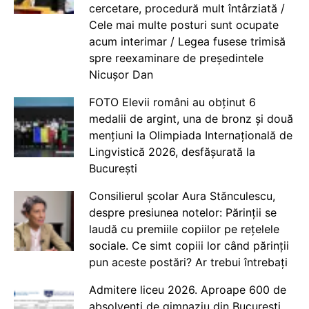
cercetare, procedură mult întârziată /
Cele mai multe posturi sunt ocupate
acum interimar / Legea fusese trimisă
spre reexaminare de președintele
Nicușor Dan
FOTO Elevii români au obținut 6
medalii de argint, una de bronz și două
mențiuni la Olimpiada Internațională de
Lingvistică 2026, desfășurată la
București
Consilierul școlar Aura Stănculescu,
despre presiunea notelor: Părinții se
laudă cu premiile copiilor pe rețelele
sociale. Ce simt copiii lor când părinții
pun aceste postări? Ar trebui întrebați
Admitere liceu 2026. Aproape 600 de
absolvenți de gimnaziu din București