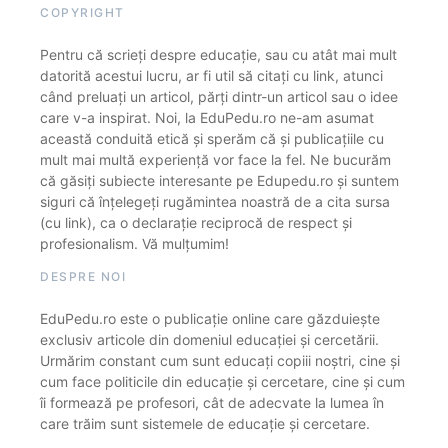
COPYRIGHT
Pentru că scrieți despre educație, sau cu atât mai mult
datorită acestui lucru, ar fi util să citați cu link, atunci
când preluați un articol, părți dintr-un articol sau o idee
care v-a inspirat. Noi, la EduPedu.ro ne-am asumat
această conduită etică și sperăm că și publicațiile cu
mult mai multă experiență vor face la fel. Ne bucurăm
că găsiți subiecte interesante pe Edupedu.ro și suntem
siguri că înțelegeți rugămintea noastră de a cita sursa
(cu link), ca o declarație reciprocă de respect și
profesionalism. Vă mulțumim!
DESPRE NOI
EduPedu.ro este o publicație online care găzduiește
exclusiv articole din domeniul educației și cercetării.
Urmărim constant cum sunt educați copiii noștri, cine și
cum face politicile din educație și cercetare, cine și cum
îi formează pe profesori, cât de adecvate la lumea în
care trăim sunt sistemele de educație și cercetare.