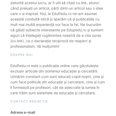
datorită acestui lucru, ar fi util să citați cu link, atunci
când preluați un articol, părți dintr-un articol sau o idee
care v-a inspirat. Noi, la EduPedu.ro ne-am asumat
această conduită etică și sperăm că și publicațiile cu
mult mai multă experiență vor face la fel. Ne bucurăm
că găsiți subiecte interesante pe Edupedu.ro și suntem
siguri că înțelegeți rugămintea noastră de a cita sursa
(cu link), ca o declarație reciprocă de respect și
profesionalism. Vă mulțumim!
DESPRE NOI
EduPedu.ro este o publicație online care găzduiește
exclusiv articole din domeniul educației și cercetării.
Urmărim constant cum sunt educați copiii noștri, cine și
cum face politicile din educație și cercetare, cine și cum
îi formează pe profesori, cât de adecvate la lumea în
care trăim sunt sistemele de educație și cercetare.
CONTACT REDACȚIE
Adrese e-mail