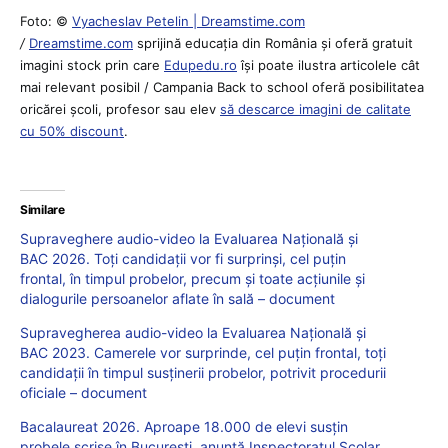
Foto: ©
Vyacheslav Petelin | Dreamstime.com
/
Dreamstime.com
sprijină educaţia din România şi oferă gratuit
imagini stock prin care
Edupedu.ro
îşi poate ilustra articolele cât
mai relevant posibil / Campania Back to school oferă posibilitatea
oricărei școli, profesor sau elev
să descarce imagini de calitate
cu 50% discount
.
Similare
Supraveghere audio-video la Evaluarea Națională și
BAC 2026. Toți candidații vor fi surprinși, cel puțin
frontal, în timpul probelor, precum şi toate acţiunile şi
dialogurile persoanelor aflate în sală – document
Supravegherea audio-video la Evaluarea Națională și
BAC 2023. Camerele vor surprinde, cel puțin frontal, toți
candidații în timpul susținerii probelor, potrivit procedurii
oficiale – document
Bacalaureat 2026. Aproape 18.000 de elevi susțin
probele scrise în București, anunță Inspectoratul Școlar