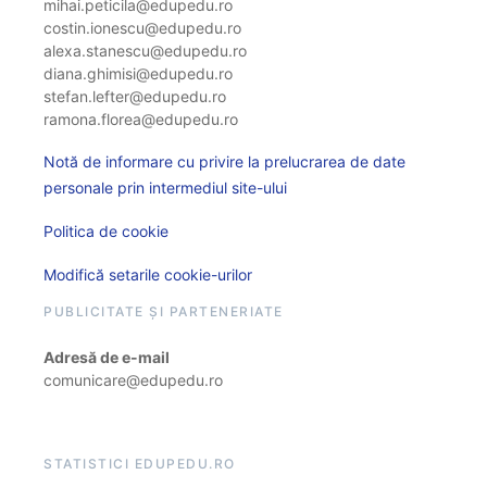
mihai.peticila@edupedu.ro
costin.ionescu@edupedu.ro
alexa.stanescu@edupedu.ro
diana.ghimisi@edupedu.ro
stefan.lefter@edupedu.ro
ramona.florea@edupedu.ro
Notă de informare cu privire la prelucrarea de date
personale prin intermediul site-ului
Politica de cookie
Modifică setarile cookie-urilor
PUBLICITATE ȘI PARTENERIATE
Adresă de e-mail
comunicare@edupedu.ro
STATISTICI EDUPEDU.RO