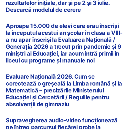
rezultatelor inițiale, dar și pe 2 și 3 iulie.
Descarcă modelul de cerere
Aproape 15.000 de elevi care erau înscriși
la începutul acestui an școlar în clasa a VIII-
a nu apar înscriși la Evaluarea Națională /
Generația 2026 a trecut prin pandemie și 9
miniștri ai Educației, iar acum intră primii în
liceul cu programe și manuale noi
Evaluare Națională 2026. Cum se
corectează o greșeală la Limba română și la
Matematică – precizările Ministerului
Educației și Cercetării / Regulile pentru
absolvenții de gimnaziu
Supravegherea audio-video funcționează
pe întreg parcursul fiecărei probe la