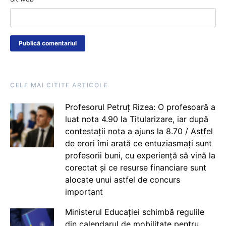
CELE MAI CITITE ARTICOLE
Profesorul Petruț Rizea: O profesoară a
luat nota 4.90 la Titularizare, iar după
contestații nota a ajuns la 8.70 / Astfel
de erori îmi arată ce entuziasmați sunt
profesorii buni, cu experiență să vină la
corectat și ce resurse financiare sunt
alocate unui astfel de concurs
important
Ministerul Educației schimbă regulile
din calendarul de mobilitate pentru