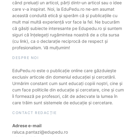
când preluați un articol, părți dintr-un articol sau o idee
care v-a inspirat. Noi, la EduPedu.ro ne-am asumat
această conduită etică și sperăm că și publicațiile cu
mult mai multă experiență vor face la fel. Ne bucurăm
că găsiți subiecte interesante pe Edupedu.ro și suntem
siguri că înțelegeți rugămintea noastră de a cita sursa
(cu link), ca o declarație reciprocă de respect și
profesionalism. Vă mulțumim!
DESPRE NOI
EduPedu.ro este o publicație online care găzduiește
exclusiv articole din domeniul educației și cercetării.
Urmărim constant cum sunt educați copiii noștri, cine și
cum face politicile din educație și cercetare, cine și cum
îi formează pe profesori, cât de adecvate la lumea în
care trăim sunt sistemele de educație și cercetare.
CONTACT REDACȚIE
Adrese e-mail
raluca.pantazi@edupedu.ro