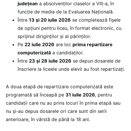
judeţean
a absolvenţilor claselor a VIII-a, în
funcție de media de la Evaluarea Națională.
Între
13 și 20 iulie 2026
se completează fișele
de opțiuni pentru liceu, în format electronic, cu
sprijinul diriginților și al părinților.
Pe
22 iulie 2026
are loc
prima repartizare
computerizată
a candidaților.
Între
23 și 28 iulie 2026
se depun dosarele de
înscriere la liceele unde elevii au fost repartizați.
A doua etapă de repartizare computerizată este
programată să înceapă pe
31 iulie 2026
, pentru
candidații care nu au prins locuri în prima etapă sau
nu și-au depus dosarele ori care sunt din serii
anterioare, în vârstă de până la 18 ani.