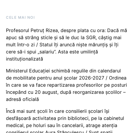
CELE MAI NOI
Profesorul Petruț Rizea, despre plata cu ora: Dacă mă
apuc să strâng sticle și să le duc la SGR, câștig mai
mult într-o zi / Statul îți aruncă niște mărunțiș și îți
cere să-i spui „salariu”. Asta este umilință
instituționalizată
Ministerul Educației schimbă regulile din calendarul
de mobilitate pentru anul școlar 2026-2027 / Ordinea
în care se va face repartizarea profesorilor pe posturi
începând cu 20 august, după reorganizarea școlilor –
adresă oficială
Încă mai sunt școli în care consilierii școlari își
desfășoară activitatea prin biblioteci, pe la cabinetul
medical, pe holuri sau în cancelarii, atrage atenția
consilierul școlar Aura Stănculescu / Sunt spații