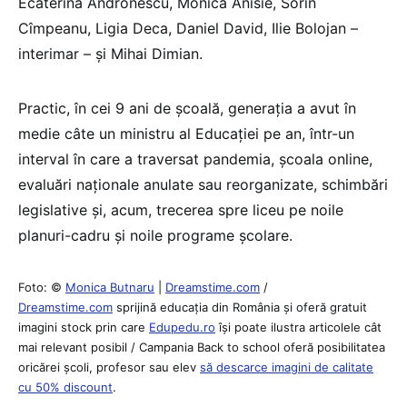
Ecaterina Andronescu, Monica Anisie, Sorin
Cîmpeanu, Ligia Deca, Daniel David, Ilie Bolojan –
interimar – și Mihai Dimian.
Practic, în cei 9 ani de școală, generația a avut în
medie câte un ministru al Educației pe an, într-un
interval în care a traversat pandemia, școala online,
evaluări naționale anulate sau reorganizate, schimbări
legislative și, acum, trecerea spre liceu pe noile
planuri-cadru și noile programe școlare.
Foto: ©
Monica Butnaru
|
Dreamstime.com
/
Dreamstime.com
sprijină educaţia din România şi oferă gratuit
imagini stock prin care
Edupedu.ro
îşi poate ilustra articolele cât
mai relevant posibil / Campania Back to school oferă posibilitatea
oricărei școli, profesor sau elev
să descarce imagini de calitate
cu 50% discount
.