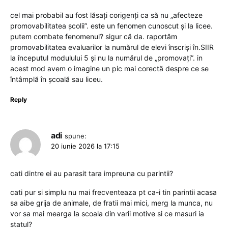
cel mai probabil au fost lăsați corigenți ca să nu „afecteze
promovabilitatea școlii”. este un fenomen cunoscut și la licee.
putem combate fenomenul? sigur că da. raportăm
promovabilitatea evaluarilor la numărul de elevi înscriși în.SIIR
la începutul modulului 5 și nu la numărul de „promovați”. in
acest mod avem o imagine un pic mai corectă despre ce se
întâmplă în școală sau liceu.
Reply
adi
spune:
20 iunie 2026 la 17:15
cati dintre ei au parasit tara impreuna cu parintii?
cati pur si simplu nu mai frecventeaza pt ca-i tin parintii acasa
sa aibe grija de animale, de fratii mai mici, merg la munca, nu
vor sa mai mearga la scoala din varii motive si ce masuri ia
statul?