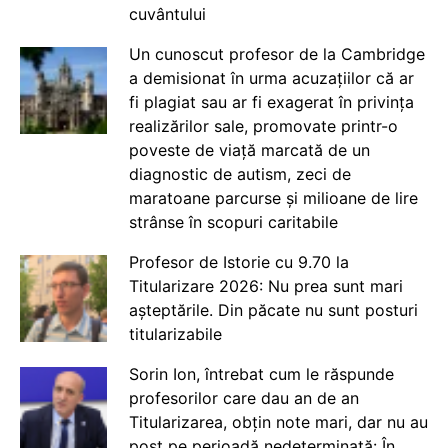
cuvântului
Un cunoscut profesor de la Cambridge
a demisionat în urma acuzațiilor că ar
fi plagiat sau ar fi exagerat în privința
realizărilor sale, promovate printr-o
poveste de viață marcată de un
diagnostic de autism, zeci de
maratoane parcurse și milioane de lire
strânse în scopuri caritabile
Profesor de Istorie cu 9.70 la
Titularizare 2026: Nu prea sunt mari
așteptările. Din păcate nu sunt posturi
titularizabile
Sorin Ion, întrebat cum le răspunde
profesorilor care dau an de an
Titularizarea, obțin note mari, dar nu au
post pe perioadă nedeterminată: În