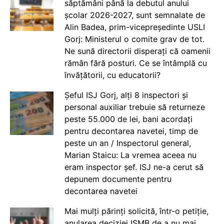
săptămâni până la debutul anului
școlar 2026-2027, sunt semnalate de
Alin Badea, prim-vicepreședinte USLI
Gorj: Ministerul o comite grav de tot.
Ne sună directorii disperați că oamenii
rămân fără posturi. Ce se întâmplă cu
învățătorii, cu educatorii?
Șeful ISJ Gorj, alți 8 inspectori și
personal auxiliar trebuie să returneze
peste 55.000 de lei, bani acordați
pentru decontarea navetei, timp de
peste un an / Inspectorul general,
Marian Staicu: La vremea aceea nu
eram inspector șef. ISJ ne-a cerut să
depunem documente pentru
decontarea navetei
Mai mulți părinți solicită, într-o petiție,
anularea deciziei ISMB de a nu mai