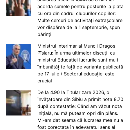
acorda sumele pentru posturile la plata
cu ora din cadrul cluburilor copiilor:
Multe cercuri de activități extrașcolare
vor dispărea de la 1 septembrie, spun
părinții
Ministrul interimar al Muncii Dragos
Pîslaru: În urma ultimelor discuții cu
ministrul Educației lucrurile sunt mult
îmbunătățite față de varianta publicată
pe 17 iulie / Sectorul educației este
crucial
De la 4.90 la Titularizare 2026, o
învățătoare din Sibiu a primit nota 8.70
după contestație: Când am văzut nota
inițială, nu mă puteam opri din plâns.
Mi-am dat seama că lucrarea mea nu a
fost corectată în adevăratul sens al