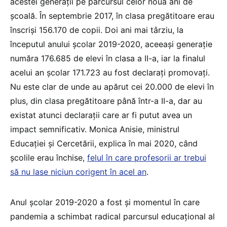
acestei generații pe parcursul celor nouă ani de
școală. În septembrie 2017, în clasa pregătitoare erau
înscriși 156.170 de copii. Doi ani mai târziu, la
începutul anului școlar 2019-2020, aceeași generație
număra 176.685 de elevi în clasa a II-a, iar la finalul
acelui an școlar 171.723 au fost declarați promovați.
Nu este clar de unde au apărut cei 20.000 de elevi în
plus, din clasa pregătitoare până într-a II-a, dar au
existat atunci declarații care ar fi putut avea un
impact semnificativ. Monica Anisie, ministrul
Educației și Cercetării, explica în mai 2020, când
școlile erau închise,
felul în care profesorii ar trebui
să nu lase niciun corigent în acel an
.
Anul școlar 2019-2020 a fost și momentul în care
pandemia a schimbat radical parcursul educațional al