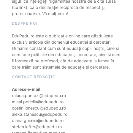
siguri că înțelegeți rugămintea noastră de a cita sursa
(cu link), ca o declarație reciprocă de respect și
profesionalism. Vă mulțumim!
DESPRE NOI
EduPedu.ro este o publicație online care găzduiește
exclusiv articole din domeniul educației și cercetării.
Urmărim constant cum sunt educați copiii noștri, cine și
cum face politicile din educație și cercetare, cine și cum
îi formează pe profesori, cât de adecvate la lumea în
care trăim sunt sistemele de educație și cercetare.
CONTACT REDACȚIE
Adrese e-mail
raluca.pantazi@edupedu.ro
mihai.peticila@edupedu.ro
costin.ionescu@edupedu.ro
alexa.stanescu@edupedu.ro
diana.ghimisi@edupedu.ro
stefan.lefter@edupedu.ro
ramona.florea@edupedu.ro