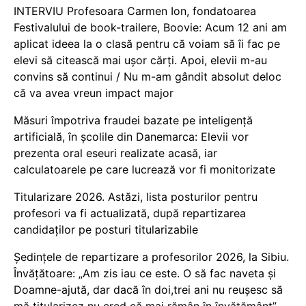
INTERVIU Profesoara Carmen Ion, fondatoarea
Festivalului de book-trailere, Boovie: Acum 12 ani am
aplicat ideea la o clasă pentru că voiam să îi fac pe
elevi să citească mai ușor cărți. Apoi, elevii m-au
convins să continui / Nu m-am gândit absolut deloc
că va avea vreun impact major
Măsuri împotriva fraudei bazate pe inteligență
artificială, în școlile din Danemarca: Elevii vor
prezenta oral eseuri realizate acasă, iar
calculatoarele pe care lucrează vor fi monitorizate
Titularizare 2026. Astăzi, lista posturilor pentru
profesori va fi actualizată, după repartizarea
candidaților pe posturi titularizabile
Ședințele de repartizare a profesorilor 2026, la Sibiu.
Învățătoare: „Am zis iau ce este. O să fac naveta și
Doamne-ajută, dar dacă în doi,trei ani nu reușesc să
mă titularizez nu cred că mai rămân în învățământ”