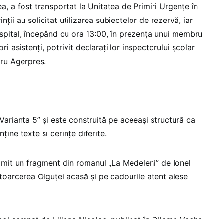
, a fost transportat la Unitatea de Primiri Urgențe în
ții au solicitat utilizarea subiectelor de rezervă, iar
 spital, începând cu ora 13:00, în prezența unui membru
ri asistenți, potrivit declarațiilor inspectorului școlar
tru Agerpres.
Varianta 5” și este construită pe aceeași structură ca
nține texte și cerințe diferite.
primit un fragment din romanul „La Medeleni” de Ionel
toarcerea Olguței acasă și pe cadourile atent alese