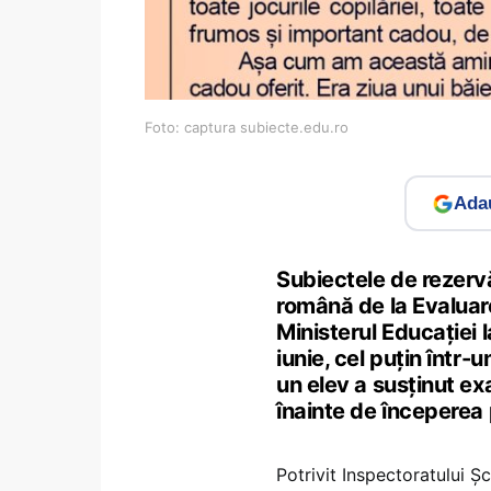
Foto: captura subiecte.edu.ro
Adau
Subiectele de rezervă
română de la Evalua
Ministerul Educației l
iunie, cel puțin într-
un elev a susținut ex
înainte de începerea 
Potrivit Inspectoratului Ș