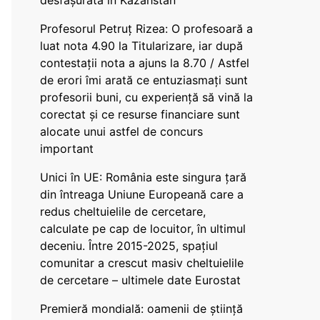
desfășurată în Kazahstan
Profesorul Petruț Rizea: O profesoară a
luat nota 4.90 la Titularizare, iar după
contestații nota a ajuns la 8.70 / Astfel
de erori îmi arată ce entuziasmați sunt
profesorii buni, cu experiență să vină la
corectat și ce resurse financiare sunt
alocate unui astfel de concurs
important
Unici în UE: România este singura țară
din întreaga Uniune Europeană care a
redus cheltuielile de cercetare,
calculate pe cap de locuitor, în ultimul
deceniu. Între 2015-2025, spațiul
comunitar a crescut masiv cheltuielile
de cercetare – ultimele date Eurostat
Premieră mondială: oamenii de știință