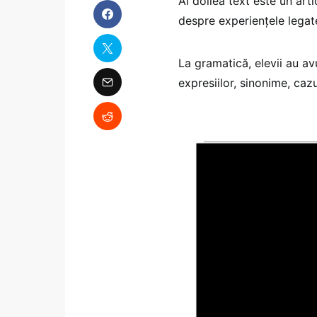
Al doilea text este un art
despre experiențele legate
La gramatică, elevii au av
expresiilor, sinonime, caz