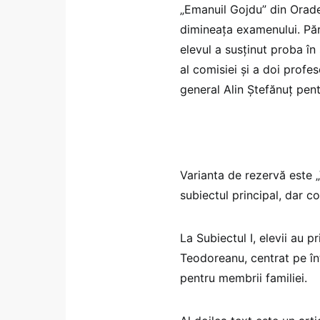
„Emanuil Gojdu” din Oradea
dimineața examenului. Părin
elevul a susținut proba în
al comisiei și a doi profeso
general Alin Ștefănuț pen
Varianta de rezervă este „
subiectul principal, dar co
La Subiectul I, elevii au 
Teodoreanu, centrat pe în
pentru membrii familiei.