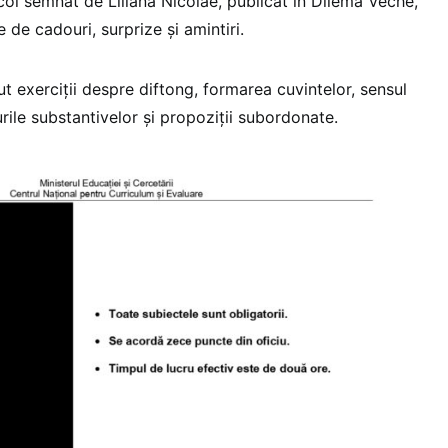
icol semnat de Liliana Nicolae, publicat în Dilema Veche,
 de cadouri, surprize și amintiri.
ut exerciții despre diftong, formarea cuvintelor, sensul
urile substantivelor și propoziții subordonate.