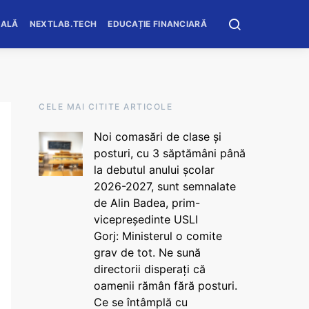
OALĂ
NEXTLAB.TECH
EDUCAȚIE FINANCIARĂ
CELE MAI CITITE ARTICOLE
Noi comasări de clase și
posturi, cu 3 săptămâni până
la debutul anului școlar
2026-2027, sunt semnalate
de Alin Badea, prim-
vicepreședinte USLI
Gorj: Ministerul o comite
grav de tot. Ne sună
directorii disperați că
oamenii rămân fără posturi.
Ce se întâmplă cu