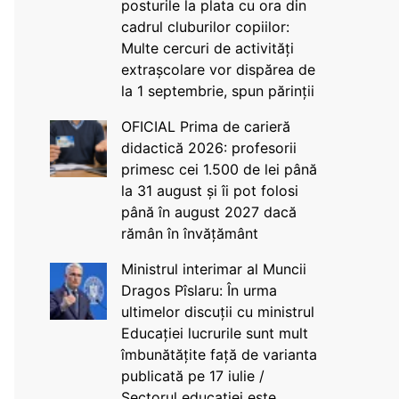
posturile la plata cu ora din
cadrul cluburilor copiilor:
Multe cercuri de activități
extrașcolare vor dispărea de
la 1 septembrie, spun părinții
OFICIAL Prima de carieră
didactică 2026: profesorii
primesc cei 1.500 de lei până
la 31 august și îi pot folosi
până în august 2027 dacă
rămân în învățământ
Ministrul interimar al Muncii
Dragos Pîslaru: În urma
ultimelor discuții cu ministrul
Educației lucrurile sunt mult
îmbunătățite față de varianta
publicată pe 17 iulie /
Sectorul educației este