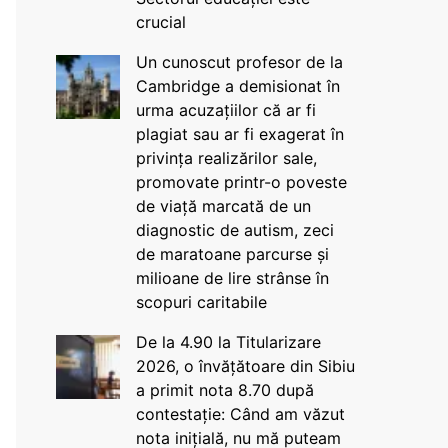
crucial
Un cunoscut profesor de la
Cambridge a demisionat în
urma acuzațiilor că ar fi
plagiat sau ar fi exagerat în
privința realizărilor sale,
promovate printr-o poveste
de viață marcată de un
diagnostic de autism, zeci
de maratoane parcurse și
milioane de lire strânse în
scopuri caritabile
De la 4.90 la Titularizare
2026, o învățătoare din Sibiu
a primit nota 8.70 după
contestație: Când am văzut
nota inițială, nu mă puteam