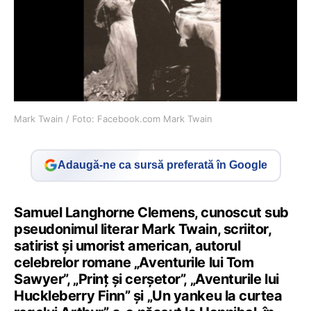
Mark Twain / Foto: Facebook.com Mark Twain
Adaugă-ne ca sursă preferată în Google
Samuel Langhorne Clemens, cunoscut sub
pseudonimul literar Mark Twain, scriitor,
satirist şi umorist american, autorul
celebrelor romane „Aventurile lui Tom
Sawyer”, „Prinţ şi cerşetor”, „Aventurile lui
Huckleberry Finn” şi „Un yankeu la curtea