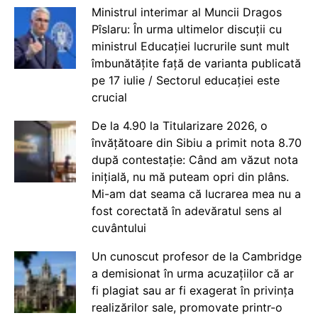
Ministrul interimar al Muncii Dragos
Pîslaru: În urma ultimelor discuții cu
ministrul Educației lucrurile sunt mult
îmbunătățite față de varianta publicată
pe 17 iulie / Sectorul educației este
crucial
De la 4.90 la Titularizare 2026, o
învățătoare din Sibiu a primit nota 8.70
după contestație: Când am văzut nota
inițială, nu mă puteam opri din plâns.
Mi-am dat seama că lucrarea mea nu a
fost corectată în adevăratul sens al
cuvântului
Un cunoscut profesor de la Cambridge
a demisionat în urma acuzațiilor că ar
fi plagiat sau ar fi exagerat în privința
realizărilor sale, promovate printr-o