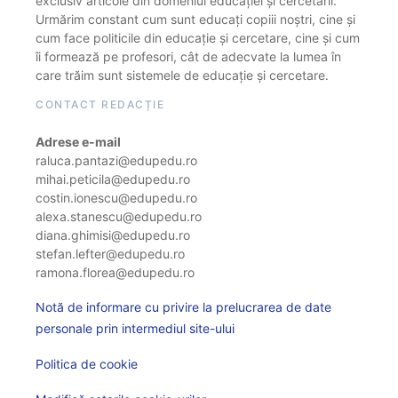
exclusiv articole din domeniul educației și cercetării.
Urmărim constant cum sunt educați copiii noștri, cine și
cum face politicile din educație și cercetare, cine și cum
îi formează pe profesori, cât de adecvate la lumea în
care trăim sunt sistemele de educație și cercetare.
CONTACT REDACȚIE
Adrese e-mail
raluca.pantazi@edupedu.ro
mihai.peticila@edupedu.ro
costin.ionescu@edupedu.ro
alexa.stanescu@edupedu.ro
diana.ghimisi@edupedu.ro
stefan.lefter@edupedu.ro
ramona.florea@edupedu.ro
Notă de informare cu privire la prelucrarea de date
personale prin intermediul site-ului
Politica de cookie