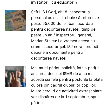
învățătorii, cu educatorii?
Șeful ISJ Gorj, alți 8 inspectori și
personal auxiliar trebuie să returneze
peste 55.000 de lei, bani acordați
pentru decontarea navetei, timp de
peste un an / Inspectorul general,
Marian Staicu: La vremea aceea nu
eram inspector șef. ISJ ne-a cerut să
depunem documente pentru
decontarea navetei
Mai mulți părinți solicită, într-o petiție,
anularea deciziei ISMB de a nu mai
acorda sumele pentru posturile la plata
cu ora din cadrul cluburilor copiilor:
Multe cercuri de activități extrașcolare
vor dispărea de la 1 septembrie, spun
părinții