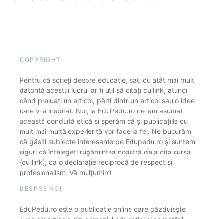
COPYRIGHT
Pentru că scrieți despre educație, sau cu atât mai mult
datorită acestui lucru, ar fi util să citați cu link, atunci
când preluați un articol, părți dintr-un articol sau o idee
care v-a inspirat. Noi, la EduPedu.ro ne-am asumat
această conduită etică și sperăm că și publicațiile cu
mult mai multă experiență vor face la fel. Ne bucurăm
că găsiți subiecte interesante pe Edupedu.ro și suntem
siguri că înțelegeți rugămintea noastră de a cita sursa
(cu link), ca o declarație reciprocă de respect și
profesionalism. Vă mulțumim!
DESPRE NOI
EduPedu.ro este o publicație online care găzduiește