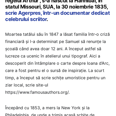
regelui Arthur”, s-a născut la Hannibal, în
statul Missouri, SUA, la 30 noiembrie 1835,
scrie Agerpres, într-un documentar dedicat
celebrului scriitor
.
Moartea tatălui său în 1847 a lăsat familia într-o criză
financiară şi l-a determinat pe Samuel să renunţe la
şcoală când avea doar 12 ani. A început astfel să
lucreze ca ucenic în atelierul unui tipograf. Aici a
descoperit din întâmplare o carte despre Ioana d’Arc,
care a fost pentru el o sursă de inspiraţie. La scurt
timp, a început să scrie schiţe umoristice pentru un
ziar local, scrie site-ul
https://www.famousauthors.org/.
Începând cu 1853, a mers la New York şi la
Philadelphia, de unde a trimis acasă schiţe de