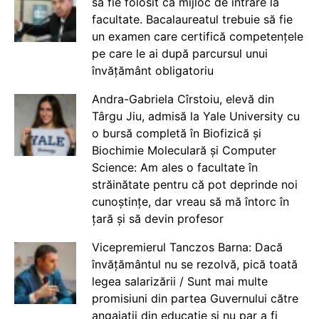
să fie folosit ca mijloc de intrare la
facultate. Bacalaureatul trebuie să fie
un examen care certifică competențele
pe care le ai după parcursul unui
învățământ obligatoriu
Andra-Gabriela Cîrstoiu, elevă din
Târgu Jiu, admisă la Yale University cu
o bursă completă în Biofizică și
Biochimie Moleculară și Computer
Science: Am ales o facultate în
străinătate pentru că pot deprinde noi
cunoștințe, dar vreau să mă întorc în
țară și să devin profesor
Vicepremierul Tanczos Barna: Dacă
învățământul nu se rezolvă, pică toată
legea salarizării / Sunt mai multe
promisiuni din partea Guvernului către
angajații din educație și nu par a fi