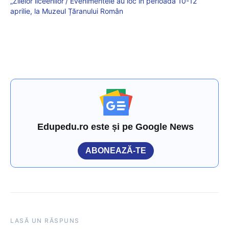
„Zilelor liceenilor”/ Evenimentele au loc în perioada 10-12
aprilie, la Muzeul Țăranului Român
Edupedu.ro este și pe Google News
ABONEAZĂ-TE
LASĂ UN RĂSPUNS