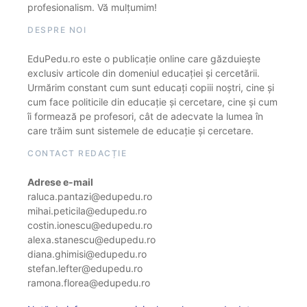
profesionalism. Vă mulțumim!
DESPRE NOI
EduPedu.ro este o publicație online care găzduiește
exclusiv articole din domeniul educației și cercetării.
Urmărim constant cum sunt educați copiii noștri, cine și
cum face politicile din educație și cercetare, cine și cum
îi formează pe profesori, cât de adecvate la lumea în
care trăim sunt sistemele de educație și cercetare.
CONTACT REDACȚIE
Adrese e-mail
raluca.pantazi@edupedu.ro
mihai.peticila@edupedu.ro
costin.ionescu@edupedu.ro
alexa.stanescu@edupedu.ro
diana.ghimisi@edupedu.ro
stefan.lefter@edupedu.ro
ramona.florea@edupedu.ro