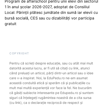
Program de afterschool pentru unii elevi din sectorul
1 în anul școlar 2026-2027, adoptat de Consiliul
Local: Părinții plătesc jumătate din sumă iar elevii cu
bursă socială, CES sau cu dizabilităţi vor participa
gratuit
COPYRIGHT
Pentru că scrieți despre educație, sau cu atât mai mult
datorită acestui lucru, ar fi util să citați cu link, atunci
când preluați un articol, părți dintr-un articol sau o idee
care v-a inspirat. Noi, la EduPedu.ro ne-am asumat
această conduită etică și sperăm că și publicațiile cu
mult mai multă experiență vor face la fel. Ne bucurăm
că găsiți subiecte interesante pe Edupedu.ro și suntem
siguri că înțelegeți rugămintea noastră de a cita sursa
(cu link), ca o declarație reciprocă de respect și