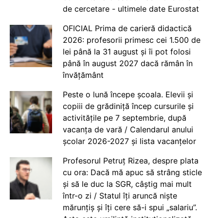
de cercetare - ultimele date Eurostat
OFICIAL Prima de carieră didactică
2026: profesorii primesc cei 1.500 de
lei până la 31 august și îi pot folosi
până în august 2027 dacă rămân în
învățământ
Peste o lună începe școala. Elevii și
copiii de grădiniță încep cursurile și
activitățile pe 7 septembrie, după
vacanța de vară / Calendarul anului
școlar 2026-2027 și lista vacanțelor
Profesorul Petruț Rizea, despre plata
cu ora: Dacă mă apuc să strâng sticle
și să le duc la SGR, câștig mai mult
într-o zi / Statul îți aruncă niște
mărunțiș și îți cere să-i spui „salariu”.