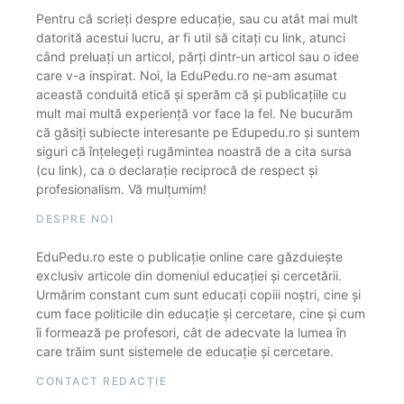
Pentru că scrieți despre educație, sau cu atât mai mult
datorită acestui lucru, ar fi util să citați cu link, atunci
când preluați un articol, părți dintr-un articol sau o idee
care v-a inspirat. Noi, la EduPedu.ro ne-am asumat
această conduită etică și sperăm că și publicațiile cu
mult mai multă experiență vor face la fel. Ne bucurăm
că găsiți subiecte interesante pe Edupedu.ro și suntem
siguri că înțelegeți rugămintea noastră de a cita sursa
(cu link), ca o declarație reciprocă de respect și
profesionalism. Vă mulțumim!
DESPRE NOI
EduPedu.ro este o publicație online care găzduiește
exclusiv articole din domeniul educației și cercetării.
Urmărim constant cum sunt educați copiii noștri, cine și
cum face politicile din educație și cercetare, cine și cum
îi formează pe profesori, cât de adecvate la lumea în
care trăim sunt sistemele de educație și cercetare.
CONTACT REDACȚIE