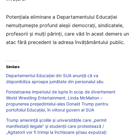
Potențiala eliminare a Departamentului Educației
nemulțumește profund aleșii democrați, sindicatele,
profesorii și mulți părinți, care văd în acest demers un
atac fără precedent la adresa învățământului public.
Similare
Departamentul Educaţiei din SUA anunţă că va
disponibiliza aproape jumătate din personalul său
Fondatoarea imperiului de lupte în scop de divertisment
World Wrestling Entertainment, Linda McMahon –
propunerea președintelui-ales Donald Trump pentru
portofoliul Educației, în viitorul guvern al SUA
Trump ameninţă şcolile şi universităţile care „permit
manifestaţii ilegale” și studenții care protestează /
„Agitatorii vor fi trimişi la închisoare şi/sau expulzaţi