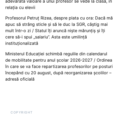
adevărata valoare a unui profesor se vede la clasă, în
relația cu elevii
Profesorul Petruț Rizea, despre plata cu ora: Dacă mă
apuc să strâng sticle și să le duc la SGR, câștig mai
mult într-o zi / Statul îți aruncă niște mărunțiș și îți
cere să-i spui „salariu”. Asta este umilință
instituționalizată
Ministerul Educației schimbă regulile din calendarul
de mobilitate pentru anul școlar 2026-2027 / Ordinea
în care se va face repartizarea profesorilor pe posturi
începând cu 20 august, după reorganizarea școlilor –
adresă oficială
COPYRIGHT