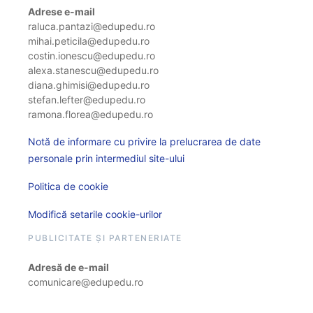
Adrese e-mail
raluca.pantazi@edupedu.ro
mihai.peticila@edupedu.ro
costin.ionescu@edupedu.ro
alexa.stanescu@edupedu.ro
diana.ghimisi@edupedu.ro
stefan.lefter@edupedu.ro
ramona.florea@edupedu.ro
Notă de informare cu privire la prelucrarea de date
personale prin intermediul site-ului
Politica de cookie
Modifică setarile cookie-urilor
PUBLICITATE ȘI PARTENERIATE
Adresă de e-mail
comunicare@edupedu.ro