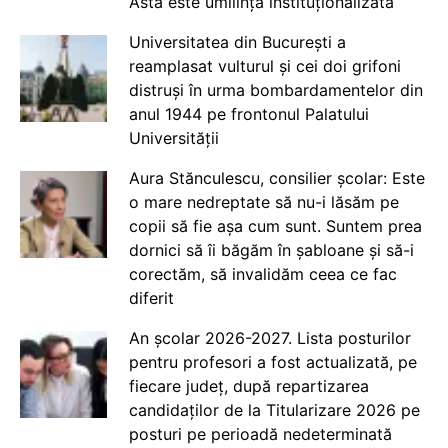
Asta este umilință instituționalizată
Universitatea din București a
reamplasat vulturul și cei doi grifoni
distruși în urma bombardamentelor din
anul 1944 pe frontonul Palatului
Universității
Aura Stănculescu, consilier școlar: Este
o mare nedreptate să nu-i lăsăm pe
copii să fie așa cum sunt. Suntem prea
dornici să îi băgăm în șabloane și să-i
corectăm, să invalidăm ceea ce fac
diferit
An școlar 2026-2027. Lista posturilor
pentru profesori a fost actualizată, pe
fiecare județ, după repartizarea
candidaților de la Titularizare 2026 pe
posturi pe perioadă nedeterminată