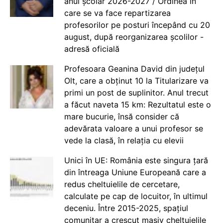
anul școlar 2026-2027 / Ordinea în
care se va face repartizarea
profesorilor pe posturi începând cu 20
august, după reorganizarea școlilor -
adresă oficială
Profesoara Geanina David din județul
Olt, care a obținut 10 la Titularizare va
primi un post de suplinitor. Anul trecut
a făcut naveta 15 km: Rezultatul este o
mare bucurie, însă consider că
adevărata valoare a unui profesor se
vede la clasă, în relația cu elevii
Unici în UE: România este singura țară
din întreaga Uniune Europeană care a
redus cheltuielile de cercetare,
calculate pe cap de locuitor, în ultimul
deceniu. Între 2015-2025, spațiul
comunitar a crescut masiv cheltuielile