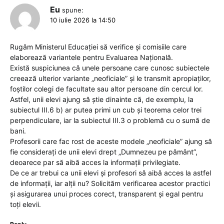
Eu
spune:
10 iulie 2026 la 14:50
Rugăm Ministerul Educației să verifice și comisiile care
elaborează variantele pentru Evaluarea Națională.
Există suspiciunea că unele persoane care cunosc subiectele
creează ulterior variante „neoficiale” și le transmit apropiaților,
foștilor colegi de facultate sau altor persoane din cercul lor.
Astfel, unii elevi ajung să știe dinainte că, de exemplu, la
subiectul III.6 b) ar putea primi un cub și teorema celor trei
perpendiculare, iar la subiectul III.3 o problemă cu o sumă de
bani.
Profesorii care fac rost de aceste modele „neoficiale” ajung să
fie considerați de unii elevi drept „Dumnezeu pe pământ”,
deoarece par să aibă acces la informații privilegiate.
De ce ar trebui ca unii elevi și profesori să aibă acces la astfel
de informații, iar alții nu? Solicităm verificarea acestor practici
și asigurarea unui proces corect, transparent și egal pentru
toți elevii.