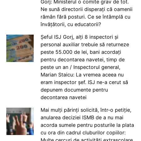
Gorj: Ministerul o comite grav de tot.
Ne sună directorii disperați că oamenii
rămân fără posturi. Ce se întâmplă cu
învățătorii, cu educatorii?
Șeful ISJ Gorj, alți 8 inspectori și
personal auxiliar trebuie să returneze
peste 55.000 de lei, bani acordați
pentru decontarea navetei, timp de
peste un an / Inspectorul general,
Marian Staicu: La vremea aceea nu
eram inspector șef. ISJ ne-a cerut să
depunem documente pentru
decontarea navetei
Mai mulți părinți solicită, într-o petiție,
anularea deciziei ISMB de a nu mai
acorda sumele pentru posturile la plata
cu ora din cadrul cluburilor copiilor:
Multe cercuri de activități extrașcolare