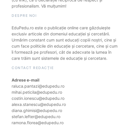
profesionalism. Vă mulțumim!
DESPRE NOI
EduPedu.ro este o publicație online care găzduiește
exclusiv articole din domeniul educației și cercetării.
Urmărim constant cum sunt educați copiii noștri, cine și
cum face politicile din educație și cercetare, cine și cum
îi formează pe profesori, cât de adecvate la lumea în
care trăim sunt sistemele de educație și cercetare.
CONTACT REDACȚIE
Adrese e-mail
raluca.pantazi@edupedu.ro
mihai.peticila@edupedu.ro
costin.ionescu@edupedu.ro
alexa.stanescu@edupedu.ro
diana.ghimisi@edupedu.ro
stefan.lefter@edupedu.ro
ramona.florea@edupedu.ro