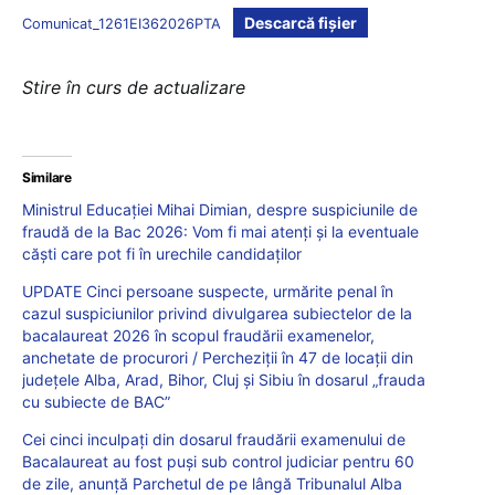
Descarcă fișier
Comunicat_1261EI362026PTA
Stire în curs de actualizare
Similare
Ministrul Educației Mihai Dimian, despre suspiciunile de
fraudă de la Bac 2026: Vom fi mai atenți și la eventuale
căști care pot fi în urechile candidaților
UPDATE Cinci persoane suspecte, urmărite penal în
cazul suspiciunilor privind divulgarea subiectelor de la
bacalaureat 2026 în scopul fraudării examenelor,
anchetate de procurori / Percheziții în 47 de locații din
judeţele Alba, Arad, Bihor, Cluj și Sibiu în dosarul „frauda
cu subiecte de BAC”
Cei cinci inculpați din dosarul fraudării examenului de
Bacalaureat au fost puși sub control judiciar pentru 60
de zile, anunță Parchetul de pe lângă Tribunalul Alba