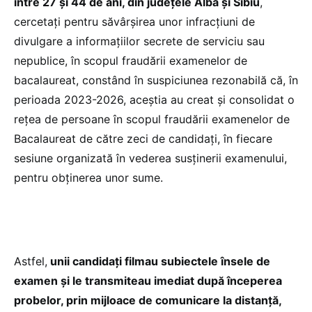
între 27 și 44 de ani, din județele Alba și Sibiu
,
cercetați pentru săvârșirea unor infracțiuni de
divulgare a informațiilor secrete de serviciu sau
nepublice, în scopul fraudării examenelor de
bacalaureat, constând în suspiciunea rezonabilă că, în
perioada 2023-2026, aceștia au creat și consolidat o
rețea de persoane în scopul fraudării examenelor de
Bacalaureat de către zeci de candidați, în fiecare
sesiune organizată în vederea susținerii examenului,
pentru obținerea unor sume.
Astfel,
unii candidați filmau subiectele însele de
examen și le transmiteau imediat după începerea
probelor, prin mijloace de comunicare la distanță,