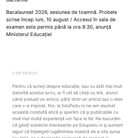
Bacalaureat 2026, sesiunea de toamnă. Probele
scrise încep luni, 10 august / Accesul în sala de
examen este permis până la ora 8:30, anunță
Ministerul Educației
COPYRIGHT
Pentru că scrieți despre educație, sau cu atât mai mult
datorită acestui lucru, ar fi util să citați cu link, atunci
când preluați un articol, părți dintr-un articol sau o idee
care v-a inspirat. Noi, la EduPedu.ro ne-am asumat
această conduită etică și sperăm că și publicațiile cu
mult mai multă experiență vor face la fel. Ne bucurăm
că găsiți subiecte interesante pe Edupedu.ro și suntem
siguri că înțelegeți rugămintea noastră de a cita sursa
(cu link), ca o declarație reciprocă de respect și