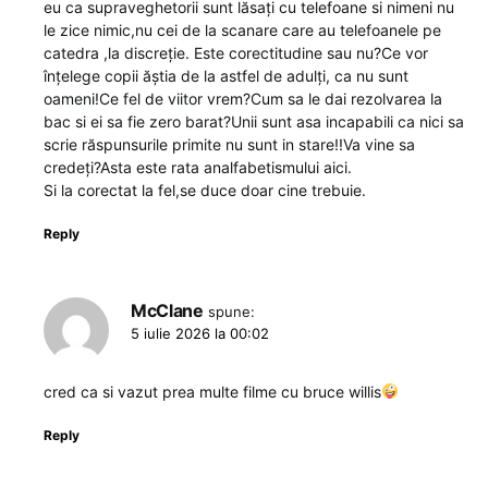
eu ca supraveghetorii sunt lăsați cu telefoane si nimeni nu
le zice nimic,nu cei de la scanare care au telefoanele pe
catedra ,la discreție. Este corectitudine sau nu?Ce vor
înțelege copii ăștia de la astfel de adulți, ca nu sunt
oameni!Ce fel de viitor vrem?Cum sa le dai rezolvarea la
bac si ei sa fie zero barat?Unii sunt asa incapabili ca nici sa
scrie răspunsurile primite nu sunt in stare!!Va vine sa
credeți?Asta este rata analfabetismului aici.
Si la corectat la fel,se duce doar cine trebuie.
Reply
McClane
spune:
5 iulie 2026 la 00:02
cred ca si vazut prea multe filme cu bruce willis
Reply