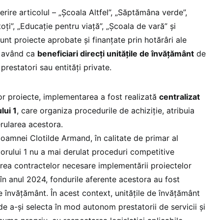
erire articolul – „Școala Altfel”, „Săptămâna verde”,
toți”, „Educație pentru viață”, „Școala de vară” și
unt proiecte aprobate și finanțate prin hotărâri ale
1, având ca
beneficiari direcți unitățile de învățământ
de
 prestatori sau entități private.
stor proiecte, implementarea a fost realizată
centralizat
lui 1
, care organiza procedurile de achiziție, atribuia
rularea acestora.
oamnei Clotilde Armand, în calitate de primar al
torului 1 nu a mai derulat proceduri competitive
irea contractelor necesare implementării proiectelor
 în anul 2024, fondurile aferente acestora au fost
de învățământ. În acest context, unitățile de învățământ
 a-și selecta în mod autonom prestatorii de servicii și