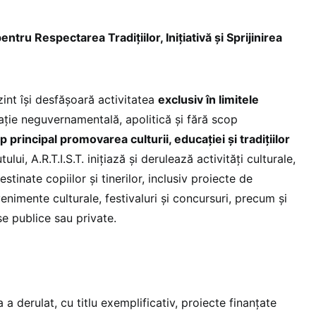
entru Respectarea Tradițiilor, Inițiativă și Sprijinirea
int își desfășoară activitatea
exclusiv în limitele
zație neguvernamentală, apolitică și fără scop
p principal promovarea culturii, educației și tradițiilor
ului, A.R.T.I.S.T. inițiază și derulează activități culturale,
estinate copiilor și tinerilor, inclusiv proiecte de
venimente culturale, festivaluri și concursuri, precum și
se publice sau private.
 a derulat, cu titlu exemplificativ, proiecte finanțate