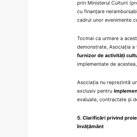
prin Ministerul Culturii (
cu finanțare nerambursabil
cadrul unor evenimente cu
Tocmai ca urmare a acestu
demonstrate, Asociația a 
furnizor de activități cul
implementate de acestea, în
Asociația nu reprezintă un 
exclusiv pentru
implement
evaluate, contractate și 
5. Clarificări privind proi
învățământ