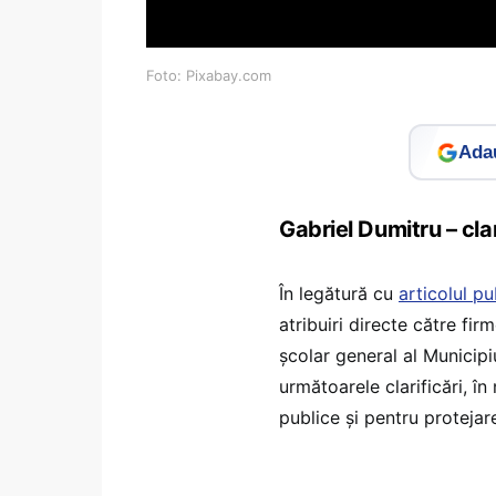
Foto: Pixabay.com
Adau
Gabriel Dumitru – cla
În legătură cu
articolul p
atribuiri directe către fi
școlar general al Municipi
următoarele clarificări, î
publice și pentru protejar