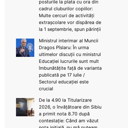
posturile la plata cu ora din
cadrul cluburilor copiilor:
Multe cercuri de activități
extrașcolare vor dispărea de
la 1 septembrie, spun părinții
Ministrul interimar al Muncii
Dragos Pîslaru: În urma
ultimelor discuții cu ministrul
Educației lucrurile sunt mult
îmbunătățite față de varianta
publicată pe 17 iulie /
Sectorul educației este
crucial
De la 4.90 la Titularizare
2026, o învățătoare din Sibiu
a primit nota 8.70 după
contestație: Când am văzut
nota inițială, nu mă puteam