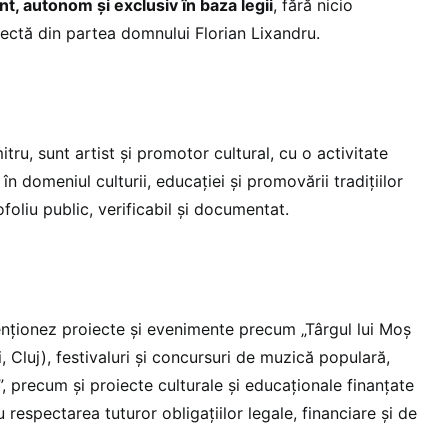
t, autonom și exclusiv în baza legii
, fără nicio
rectă din partea domnului Florian Lixandru.
ru, sunt artist și promotor cultural, cu o activitate
n domeniul culturii, educației și promovării tradițiilor
oliu public, verificabil și documentat.
menționez proiecte și evenimente precum „Târgul lui Moș
, Cluj), festivaluri și concursuri de muzică populară,
, precum și proiecte culturale și educaționale finanțate
 respectarea tuturor obligațiilor legale, financiare și de