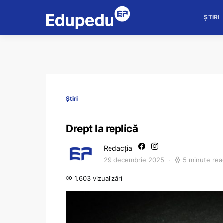
ȘTIRI
Știri
Drept la replică
Redacția
29 decembrie 2025
5 minute rea
1.603 vizualizări