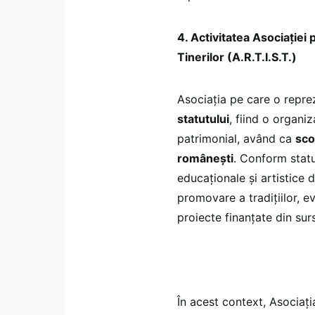
4. Activitatea Asociației p
Tinerilor (A.R.T.I.S.T.)
Asociația pe care o reprez
statutului
, fiind o organi
patrimonial, având ca
sco
românești
. Conform statut
educaționale și artistice d
promovare a tradițiilor, e
proiecte finanțate din sur
În acest context, Asociația