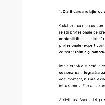
1. Clarificarea relației c
Colaborarea mea cu domnu
relații profesionale de pre
contabilității
, solicitate î
profesionale (expert conta
caracter
tehnic și punctu
Într-o etapă distinctă, a e
cesionarea integrală a păr
acel moment,
nu mai exis
între domnul Florian Lixand
Activitatea Asociației, pre