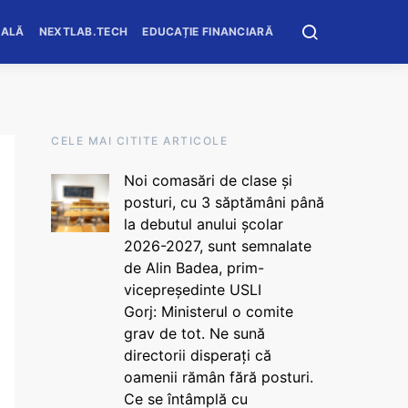
OALĂ
NEXTLAB.TECH
EDUCAȚIE FINANCIARĂ
CELE MAI CITITE ARTICOLE
Noi comasări de clase și
posturi, cu 3 săptămâni până
la debutul anului școlar
2026-2027, sunt semnalate
de Alin Badea, prim-
vicepreședinte USLI
Gorj: Ministerul o comite
grav de tot. Ne sună
directorii disperați că
oamenii rămân fără posturi.
Ce se întâmplă cu