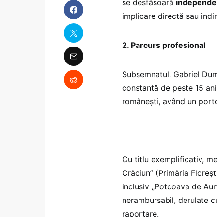
se desfășoară
independen
implicare directă sau indi
2. Parcurs profesional
Subsemnatul, Gabriel Dumit
constantă de peste 15 ani î
românești, având un portof
Cu titlu exemplificativ, 
Crăciun” (Primăria Florești
inclusiv „Potcoava de Aur”
nerambursabil, derulate cu
raportare.