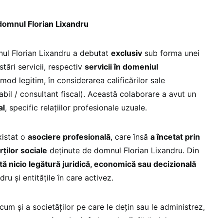
u domnul Florian Lixandru
l Florian Lixandru a debutat
exclusiv
sub forma unei
stări servicii, respectiv
servicii în domeniul
n mod legitim, în considerarea calificărilor sale
bil / consultant fiscal). Această colaborare a avut un
al
, specific relațiilor profesionale uzuale.
xistat o
asociere profesională
, care însă
a încetat prin
ților sociale
deținute de domnul Florian Lixandru. Din
tă nicio legătură juridică, economică sau decizională
ru și entitățile în care activez.
cum și a societăților pe care le dețin sau le administrez,