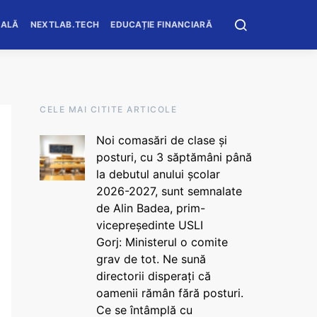
OALĂ
NEXTLAB.TECH
EDUCAȚIE FINANCIARĂ
CELE MAI CITITE ARTICOLE
Noi comasări de clase și
posturi, cu 3 săptămâni până
la debutul anului școlar
2026-2027, sunt semnalate
de Alin Badea, prim-
vicepreședinte USLI
Gorj: Ministerul o comite
grav de tot. Ne sună
directorii disperați că
oamenii rămân fără posturi.
Ce se întâmplă cu