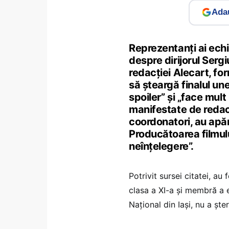
Adau
Reprezentanți ai echi
despre dirijorul Sergi
redacției Alecart, for
să șteargă finalul un
spoiler” și „face mult
manifestate de redacți
coordonatori, au apăr
Producătoarea filmul
neînțelegere”.
Potrivit sursei citatei, au 
clasa a XI-a și membră a e
Național din Iași, nu a șter