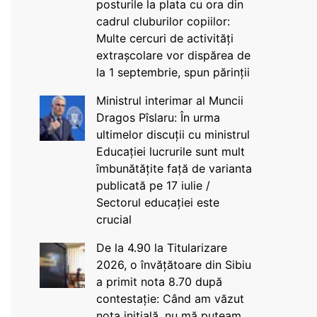
posturile la plata cu ora din
cadrul cluburilor copiilor:
Multe cercuri de activități
extrașcolare vor dispărea de
la 1 septembrie, spun părinții
Ministrul interimar al Muncii
Dragos Pîslaru: În urma
ultimelor discuții cu ministrul
Educației lucrurile sunt mult
îmbunătățite față de varianta
publicată pe 17 iulie /
Sectorul educației este
crucial
De la 4.90 la Titularizare
2026, o învățătoare din Sibiu
a primit nota 8.70 după
contestație: Când am văzut
nota inițială, nu mă puteam