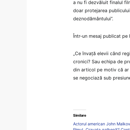
a nu fi dezvăluit finalul fi
doar protejarea publicului 
deznodământului”.
Într-un mesaj publicat pe 
„Ce învață elevii când reg
cronici? Sau echipa de pr
din articol pe motiv că a
se negociază sub presiune?
Similare
Actorul american John Malkovic
filmul „Cravata galbenă”/ Contr