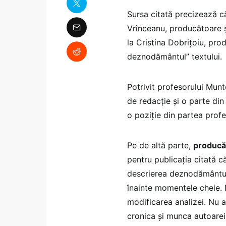
Sursa citată precizează c
Vrînceanu, producătoare ș
la Cristina Dobrițoiu, pr
deznodământul” textului.
Potrivit profesorului Mun
de redacție și o parte din
o poziție din partea profes
Pe de altă parte,
producăt
pentru publicația citată c
descrierea deznodământulu
înainte momentele cheie. 
modificarea analizei. Nu a
cronica și munca autoarei