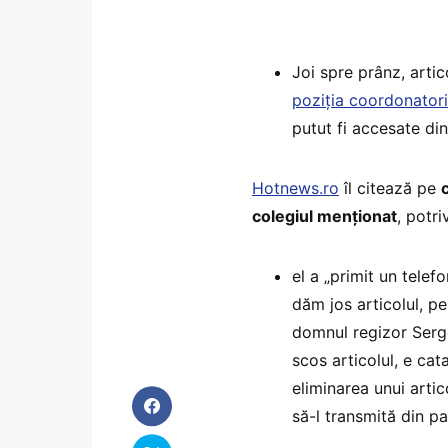
Joi spre prânz, arti
poziția coordonatori
putut fi accesate din
Hotnews.ro
îl citează pe
colegiul menționat
, potri
el a „primit un tele
dăm jos articolul, pe
domnul regizor Serge
scos articolul, e ca
eliminarea unui artic
să-l transmită din p