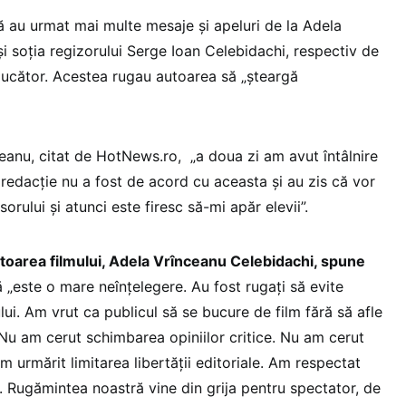
ă au urmat mai multe mesaje și apeluri de la Adela
i soția regizorului Serge Ioan Celebidachi, respectiv de
oducător. Acestea rugau autoarea să „șteargă
teanu, citat de HotNews.ro, „a doua zi am avut întâlnire
 redacție nu a fost de acord cu aceasta și au zis că vor
orului și atunci este firesc să-mi apăr elevii”.
oarea filmului, Adela Vrînceanu Celebidachi, spune
ă „este o mare neînțelegere. Au fost rugați să evite
i. Am vrut ca publicul să se bucure de film fără să afle
Nu am cerut schimbarea opiniilor critice. Nu am cerut
m urmărit limitarea libertății editoriale. Am respectat
. Rugămintea noastră vine din grija pentru spectator, de