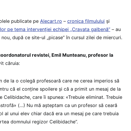
colele publicate pe
Alecart.ro
–
cronica filmulului
și
lor pe tema intervenției echipei „Cravata galbenă”
– au
 nou, după ce site-ul „picase” în cursul zilei de miercuri.
coordonatorul revistei, Emil Munteanu, profesor la
vit căruia:
fon de la o colegă profesoară care ne cerea imperios să
ntru că el conține spoilere și că a primit un mesaj de la
 Celibidache, care îi spunea: «Trebuie eliminat. Trebuie
tastrofă» (…) Nu mă așteptam ca un profesor să ceară
ol al unui elev chiar dacă era un mesaj pe care trebuia
artea domnului regizor Celibidache”.