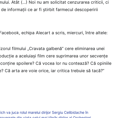
lmului. Atât (…) Noi nu am solicitat cenzurarea criticii, ci
de informații ce ar fi știrbit farmecul descoperirii
Facebook, echipa Alecart a scris, miercuri, între altele:
izorul filmului „Cravata galbenă” cere eliminarea unei
oducție a aceluiași film cere suprimarea unor secvențe
r conține spoilere? Că vocea lor nu contează? Că opiniile
 Că arta are voie orice, iar critica trebuie să tacă?”
h va juca rolul marelui dirijor Sergiu Celibidache în
oversele din viața celui mai tânăr dirijor al Orchestrei