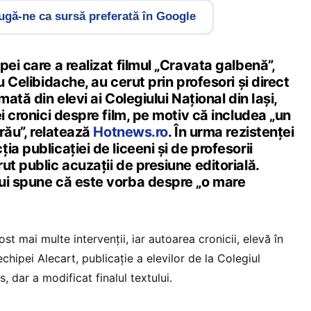
gă-ne ca sursă preferată în Google
pei care a realizat filmul „Cravata galbenă”,
u Celibidache, au cerut prin profesori și direct
mată din elevi ai Colegiului Național din Iași,
ei cronici despre film, pe motiv că includea „un
 rău”, relatează
Hotnews.ro
. În urma rezistenței
a publicației de liceeni și de profesorii
ut public acuzații de presiune editorială.
ui spune că este vorba despre „o mare
fost mai multe intervenții, iar autoarea cronicii, elevă în
chipei Alecart, publicație a elevilor de la Colegiul
s, dar a modificat finalul textului.