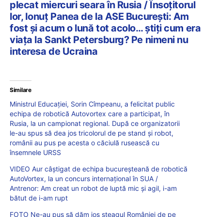
plecat miercuri seara în Rusia / Însoțitorul
lor, Ionuț Panea de la ASE București: Am
fost și acum o lună tot acolo… știți cum era
viața la Sankt Petersburg? Pe nimeni nu
interesa de Ucraina
Similare
Ministrul Educației, Sorin Cîmpeanu, a felicitat public
echipa de robotică Autovortex care a participat, în
Rusia, la un campionat regional. După ce organizatorii
le-au spus să dea jos tricolorul de pe stand și robot,
românii au pus pe acesta o căciulă rusească cu
însemnele URSS
VIDEO Aur câștigat de echipa bucureșteană de robotică
AutoVortex, la un concurs internațional în SUA /
Antrenor: Am creat un robot de luptă mic şi agil, i-am
bătut de i-am rupt
FOTO Ne-au pus să dăm jos steagul României de pe