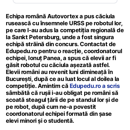
Echipa română Autovortex a pus căciula
rusească cu însemnele URSS pe robotul lor,
pe care l-au adus la competiția regională de
la Sankt Petersburg, unde a fost singura
echipă străină din concurs. Contactat de
Edupedu.ro pentru o reacție, coordonatorul
echipei, Ionuț Panea, a spus că elevii ar fi
găsit robotul cu căciula așezată astfel.
Elevii români au revenit luni dimineață în
București, după ce au luat locul al doilea la
competiție. Amintim că
Edupedu.ro a scris
sâmbătă că rușii i-au obligat pe români să
scoată steagul țării de pe standul lor și de
pe robot, după cum ne-a povestit
coordonatorul echipei formată din șase
elevi minori și o studentă.