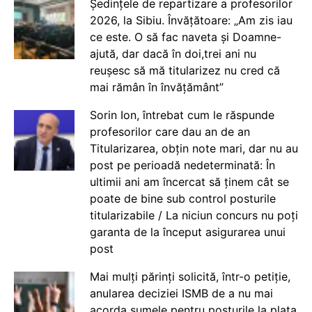
Ședințele de repartizare a profesorilor
2026, la Sibiu. Învățătoare: „Am zis iau
ce este. O să fac naveta și Doamne-
ajută, dar dacă în doi,trei ani nu
reușesc să mă titularizez nu cred că
mai rămân în învățământ”
Sorin Ion, întrebat cum le răspunde
profesorilor care dau an de an
Titularizarea, obțin note mari, dar nu au
post pe perioadă nedeterminată: În
ultimii ani am încercat să ținem cât se
poate de bine sub control posturile
titularizabile / La niciun concurs nu poți
garanta de la început asigurarea unui
post
Mai mulți părinți solicită, într-o petiție,
anularea deciziei ISMB de a nu mai
acorda sumele pentru posturile la plata