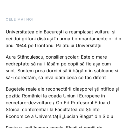
CELE MAI NOI
Universitatea din București a reamplasat vulturul și
cei doi grifoni distruși în urma bombardamentelor din
anul 1944 pe frontonul Palatului Universității
Aura Stănculescu, consilier școlar: Este o mare
nedreptate să nu-i lăsăm pe copii să fie așa cum
sunt. Suntem prea dornici să îi băgăm în șabloane și
să-i corectăm, să invalidăm ceea ce fac diferit
Bugetele reale ale reconectării diasporei științifice și
poziția României la coada Uniunii Europene în
cercetare-dezvoltare / Op Ed Profesorul Eduard
Stoica, conferențiar la Facultatea de Științe
Economice a Universității „Lucian Blaga” din Sibiu
Peste o lună începe școala. Elevii și copiii de