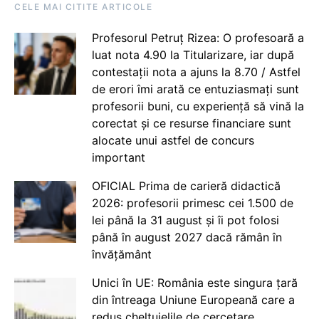
CELE MAI CITITE ARTICOLE
Profesorul Petruț Rizea: O profesoară a
luat nota 4.90 la Titularizare, iar după
contestații nota a ajuns la 8.70 / Astfel
de erori îmi arată ce entuziasmați sunt
profesorii buni, cu experiență să vină la
corectat și ce resurse financiare sunt
alocate unui astfel de concurs
important
OFICIAL Prima de carieră didactică
2026: profesorii primesc cei 1.500 de
lei până la 31 august și îi pot folosi
până în august 2027 dacă rămân în
învățământ
Unici în UE: România este singura țară
din întreaga Uniune Europeană care a
redus cheltuielile de cercetare,