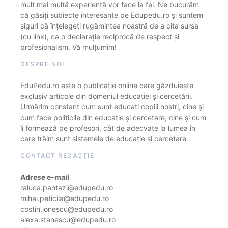
mult mai multă experiență vor face la fel. Ne bucurăm
că găsiți subiecte interesante pe Edupedu.ro și suntem
siguri că înțelegeți rugămintea noastră de a cita sursa
(cu link), ca o declarație reciprocă de respect și
profesionalism. Vă mulțumim!
DESPRE NOI
EduPedu.ro este o publicație online care găzduiește
exclusiv articole din domeniul educației și cercetării.
Urmărim constant cum sunt educați copiii noștri, cine și
cum face politicile din educație și cercetare, cine și cum
îi formează pe profesori, cât de adecvate la lumea în
care trăim sunt sistemele de educație și cercetare.
CONTACT REDACȚIE
Adrese e-mail
raluca.pantazi@edupedu.ro
mihai.peticila@edupedu.ro
costin.ionescu@edupedu.ro
alexa.stanescu@edupedu.ro