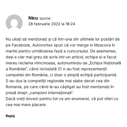
Nicu
spune:
28 februarie 2022 la 18:24
Nu uitați să menționați și că într-una din ultimele lor postări de
pe Facebook, Autovortex spun că vor merge in Moscova în
martie pentru următoarea fază a concursului. De asemenea,
deși e clar mai greu de scris intr-un articol, echipa si-a facut
mereu reclama mincinoasa, autonumindu-se „Echipa Națională
a României”, când niciodată (!) n-au fost reprezentanții
competiei din România, ci doar o simplă echipă participantă.
S-au dus la competiții regionale mai slabe decat cea din
Romania, pe care când le-au câștigat au fost menționați în
presă drept „campioni internaționali”.
Dacă vreți dovezi pentru tot ce am enumarat, vă pot oferi cu
cea mai mare placere.
Reply